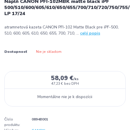
Náplň CANON PFI-102MBK matte black iPF
500/510/600/605/610/650/655/700/710/720/750/755/
LP 17/24
atramnetová kazeta CANON PFI-102 Matte Black pre iPF-500,
510, 600, 605, 610, 650, 655, 700, 710, ...
celý popis
Dostupnosť
Nie je skladom
58,09 €
/
ks
47,23 €
bez DPH
Momentálne nie je k dispozícii
Číslo
0894B001
produktu: