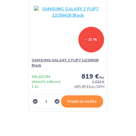
- 21 %
SAMSUNG GALAXY Z FLIP7 12/256GB
Black
819 €
SKLADOM
/
ks
(ihneď k odberu)
1 032 €
1 ks
665,85 €
bez DPH
Pridať do košíka