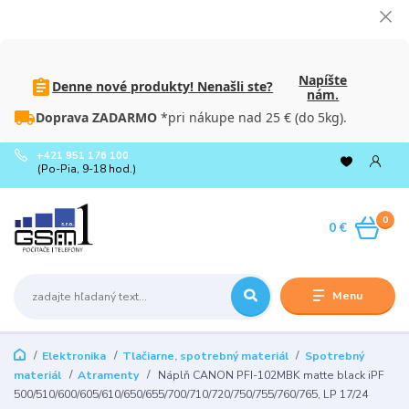
Napíšte
Denne nové produkty! Nenašli ste?
nám.
Doprava ZADARMO
*pri nákupe nad 25 € (do 5kg).
+421 951 176 100
(Po-Pia, 9-18 hod.)
0
0 €
Menu
Elektronika
Tlačiarne, spotrebný materiál
Spotrebný
materiál
Atramenty
Náplň CANON PFI-102MBK matte black iPF
500/510/600/605/610/650/655/700/710/720/750/755/760/765, LP 17/24