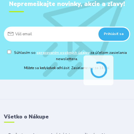
Nepremeškajte novinky, akcie a zľavy!
Prihlásiť sa
Súhlasím so
spracovaním osobných údajov
za účelom zasielania
newslettera.
Môžete sa kedykoľvek odhlásiť. Zasielame raz za 14 dní.
Všetko o Nákupe