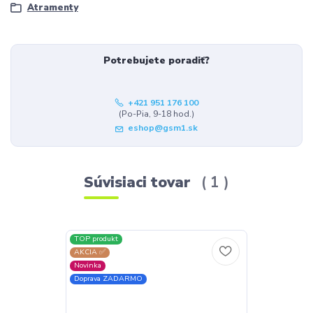
Atramenty
Potrebujete poradiť?
+421 951 176 100
(Po-Pia, 9-18 hod.)
eshop@gsm1.sk
Súvisiaci tovar
1
TOP produkt
AKCIA ✅
Novinka
Doprava ZADARMO