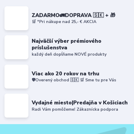
ZADARMO🚛DOPRAVA 🇸🇰 + 🎁
🛒 *Pri nákupe nad 25,- € AKCIA
Najväčší výber prémiového
príslušenstva
každý deň dopĺňame NOVÉ produkty
Viac ako 20 rokov na trhu
🛡️Overený obchod 🇸🇰 🛒 Sme tu pre Vás
Vydajné miesto|Predajňa v Košiciach
Radi Vám pomôžeme! Zákaznícka podpora