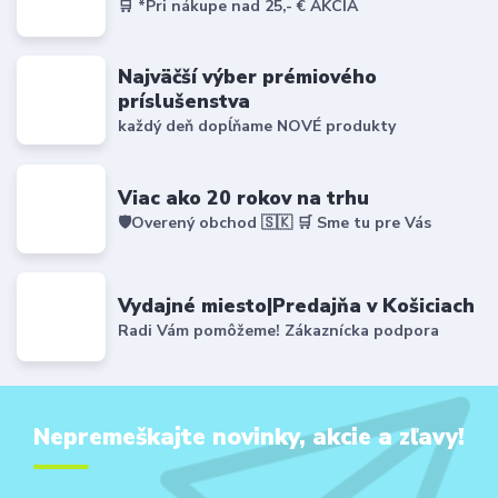
🛒 *Pri nákupe nad 25,- € AKCIA
Najväčší výber prémiového
príslušenstva
každý deň dopĺňame NOVÉ produkty
Viac ako 20 rokov na trhu
🛡️Overený obchod 🇸🇰 🛒 Sme tu pre Vás
Vydajné miesto|Predajňa v Košiciach
Radi Vám pomôžeme! Zákaznícka podpora
Nepremeškajte novinky, akcie a zľavy!