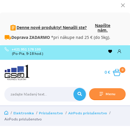
Napíšte
Denne nové produkty! Nenašli ste?
nám.
Doprava ZADARMO
*pri nákupe nad 25 € (do 5kg).
+421 951 176 100
(Po-Pia, 9-18 hod.)
0
0 €
Menu
Elektronika
Príslušenstvo
AirPods príslušenstvo
AirPods príslušenstvo