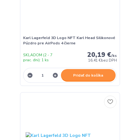
Karl Lagerfeld 3D Logo NFT Karl Head Silikonové
Púzdro pre AirPods 4 čierne
20,19 €
SKLADOM (2 - 7
/
ks
prac. dni): 1 ks
16,41 €
bez DPH
Pridať do košíka