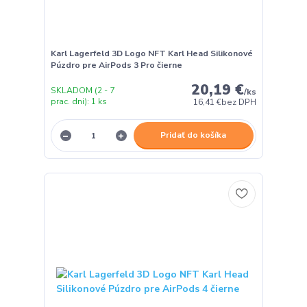
Karl Lagerfeld 3D Logo NFT Karl Head Silikonové
Púzdro pre AirPods 3 Pro čierne
20,19 €
SKLADOM (2 - 7
/
ks
prac. dni): 1 ks
16,41 €
bez DPH
Pridať do košíka