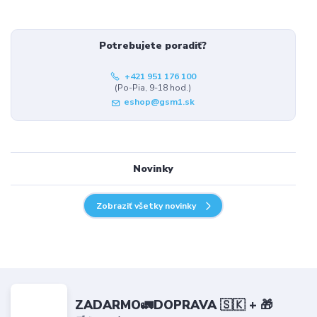
Potrebujete poradiť?
+421 951 176 100
(Po-Pia, 9-18 hod.)
eshop@gsm1.sk
Novinky
Zobraziť všetky novinky
ZADARMO🚛DOPRAVA 🇸🇰 + 🎁