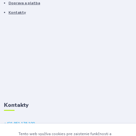
Doprava a platba
Kontakty
Kontakty
+421 951 176 100
(Po-Pia, 9-18 hod.)
Tento web využíva cookies pre zaistenie funkčnosti a