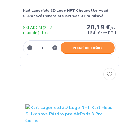
Karl Lagerfeld 3D Logo NFT Choupette Head
Silikonové Púzdro pre AirPods 3 Pro ružové
20,19 €
SKLADOM (2 - 7
/
ks
prac. dni): 1 ks
16,41 €
bez DPH
Pridať do košíka