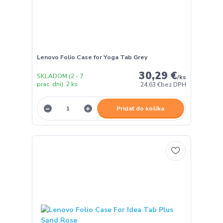
Lenovo Folio Case for Yoga Tab Grey
30,29 €
SKLADOM (2 - 7
/
ks
prac. dni): 2 ks
24,63 €
bez DPH
Pridať do košíka