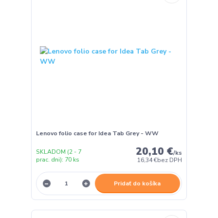
Lenovo folio case for Idea Tab Grey - WW
20,10 €
SKLADOM (2 - 7
/
ks
prac. dni): 70 ks
16,34 €
bez DPH
Pridať do košíka