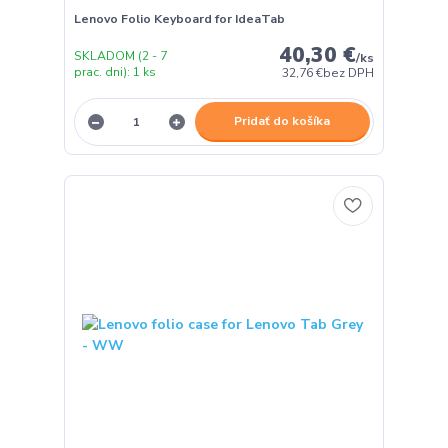
Lenovo Folio Keyboard for IdeaTab
40,30 €
SKLADOM (2 - 7
/
ks
prac. dni): 1 ks
32,76 €
bez DPH
Pridať do košíka