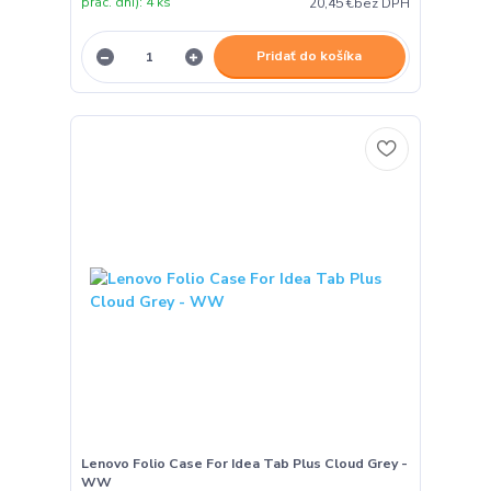
prac. dni): 4 ks
20,45 €
bez DPH
Pridať do košíka
Lenovo Folio Case For Idea Tab Plus Cloud Grey -
WW