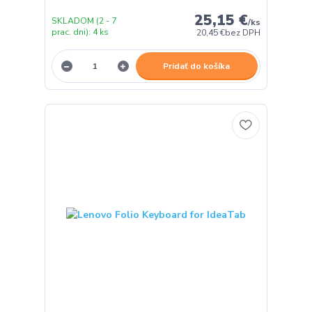
25,15 €
SKLADOM (2 - 7
/
ks
prac. dni): 4 ks
20,45 €
bez DPH
Pridať do košíka