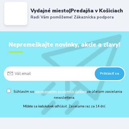
Vydajné miesto|Predajňa v Košiciach
Radi Vám pomôžeme! Zákaznícka podpora
Nepremeškajte novinky, akcie a zľavy!
Prihlásiť sa
Súhlasím so
spracovaním osobných údajov
za účelom zasielania
newslettera.
Môžete sa kedykoľvek odhlásiť. Zasielame raz za 14 dní.