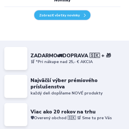
Novinky
Zobraziť všetky novinky
ZADARMO🚛DOPRAVA 🇸🇰 + 🎁
🛒 *Pri nákupe nad 25,- € AKCIA
Najväčší výber prémiového
príslušenstva
každý deň dopĺňame NOVÉ produkty
Viac ako 20 rokov na trhu
🛡️Overený obchod 🇸🇰 🛒 Sme tu pre Vás