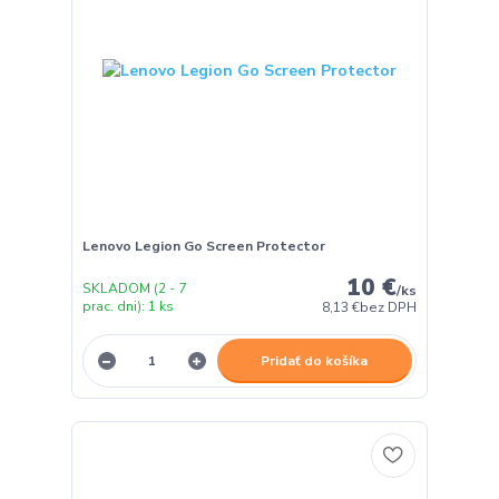
Lenovo Legion Go Screen Protector
10 €
SKLADOM (2 - 7
/
ks
prac. dni): 1 ks
8,13 €
bez DPH
Pridať do košíka