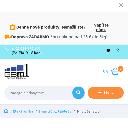
Napíšte
Denne nové produkty! Nenašli ste?
nám.
Doprava ZADARMO
*pri nákupe nad 25 € (do 5kg).
+421 951 176 100
(Po-Pia, 9-18 hod.)
0
0 €
Menu
Elektronika
Smartfóny, tablety
Príslušenstvo