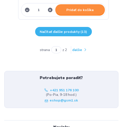
Pridať do košíka
Načítať ďalšie produkty (13)
strana
z 2
ďalšie
Potrebujete poradiť?
+421 951 176 100
(Po-Pia, 9-18 hod.)
eshop@gsm1.sk