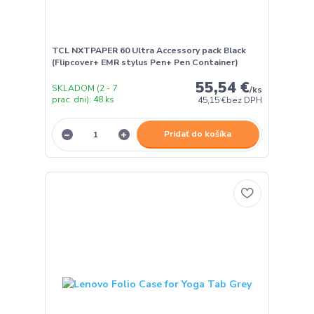
TCL NXTPAPER 60 Ultra Accessory pack Black
(Flipcover+ EMR stylus Pen+ Pen Container)
55,54 €
SKLADOM (2 - 7
/
ks
prac. dni): 48 ks
45,15 €
bez DPH
Pridať do košíka