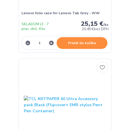
Lenovo folio case for Lenovo Tab Grey - WW
25,15 €
SKLADOM (2 - 7
/
ks
prac. dni): 4 ks
20,45 €
bez DPH
Pridať do košíka