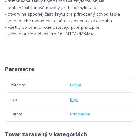
- mimoriadne tenký kryt nepridáva zbytočný objem
- stabilné silikónové nožičky proti zošmyknutiu
- otvory na spodnej časti krytu pre prirodzený odvod tepla
- jednoduché nasadenie a sňatie pomocou zakliknutia
- všetky porty a funkcie ostávajú plne prístupné
- určené pre MacBook Pro 16'' M1/M2/M3/M4
Parametre
Výrobca
DEVIA
Typ
Kryt
Farba
Priehľadná
Tovar zaradený v kategóriách