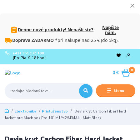
Napíšte
Denne nové produkty! Nenašli ste?
nám.
Doprava ZADARMO
*pri nákupe nad 25 € (do 5kg).
+421 951 176 100
(Po-Pia, 9-18 hod.)
0
0 €
Menu
Elektronika
Príslušenstvo
Devia kryt Carbon Fiber Hard
Jacket pre Macbook Pro 16" M1/M2/M3/M4 - Matt Black
Devia kryt Carbon Fiber Hard Jacket