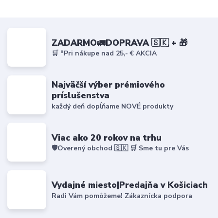
ZADARMO🚛DOPRAVA 🇸🇰 + 🎁
🛒 *Pri nákupe nad 25,- € AKCIA
Najväčší výber prémiového
príslušenstva
každý deň dopĺňame NOVÉ produkty
Viac ako 20 rokov na trhu
🛡️Overený obchod 🇸🇰 🛒 Sme tu pre Vás
Vydajné miesto|Predajňa v Košiciach
Radi Vám pomôžeme! Zákaznícka podpora