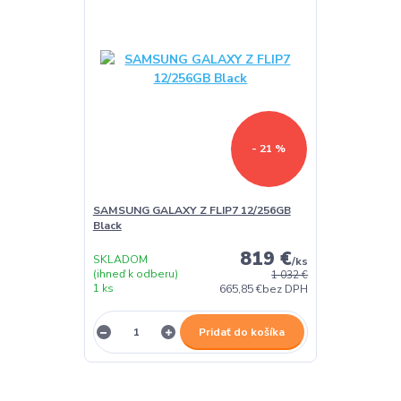
- 21 %
SAMSUNG GALAXY Z FLIP7 12/256GB
Black
819 €
SKLADOM
/
ks
(ihneď k odberu)
1 032 €
1 ks
665,85 €
bez DPH
Pridať do košíka