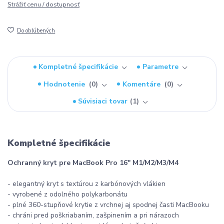
Strážiť cenu / dostupnosť
Do obľúbených
Kompletné špecifikácie
Parametre
Hodnotenie
0
Komentáre
0
Súvisiaci tovar
1
Kompletné špecifikácie
Ochranný kryt pre MacBook Pro 16'' M1/M2/M3/M4
- elegantný kryt s textúrou z karbónových vlákien
- vyrobené z odolného polykarbonátu
- plné 360-stupňové krytie z vrchnej aj spodnej časti MacBooku
- chráni pred poškriabaním, zašpinením a pri nárazoch