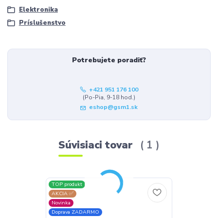
Elektronika
Príslušenstvo
Potrebujete poradiť?
+421 951 176 100
(Po-Pia, 9-18 hod.)
eshop@gsm1.sk
Súvisiaci tovar
1
TOP produkt
AKCIA ✅
Novinka
Doprava ZADARMO