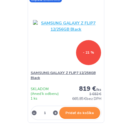
- 21 %
SAMSUNG GALAXY Z FLIP7 12/256GB
Black
819 €
SKLADOM
/
ks
(ihneď k odberu)
1 032 €
1 ks
665,85 €
bez DPH
Pridať do košíka