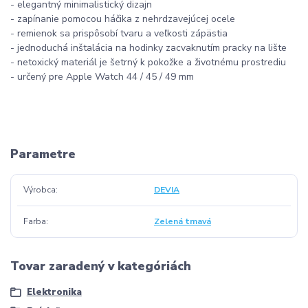
- elegantný minimalistický dizajn
- zapínanie pomocou háčika z nehrdzavejúcej ocele
- remienok sa prispôsobí tvaru a veľkosti zápästia
- jednoduchá inštalácia na hodinky zacvaknutím pracky na lište
- netoxický materiál je šetrný k pokožke a životnému prostrediu
- určený pre Apple Watch 44 / 45 / 49 mm
Parametre
Výrobca
DEVIA
Farba
Zelená tmavá
Tovar zaradený v kategóriách
Elektronika