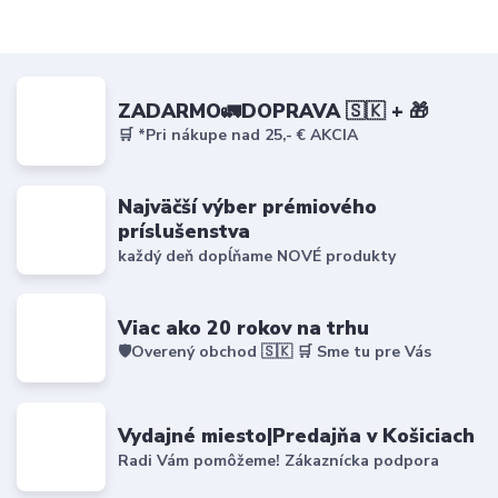
ZADARMO🚛DOPRAVA 🇸🇰 + 🎁
🛒 *Pri nákupe nad 25,- € AKCIA
Najväčší výber prémiového
príslušenstva
každý deň dopĺňame NOVÉ produkty
Viac ako 20 rokov na trhu
🛡️Overený obchod 🇸🇰 🛒 Sme tu pre Vás
Vydajné miesto|Predajňa v Košiciach
Radi Vám pomôžeme! Zákaznícka podpora