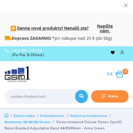
Napíšte
Denne nové produkty! Nenašli ste?
nám.
Doprava ZADARMO
*pri nákupe nad 25 € (do 5kg).
+421 951 176 100
(Po-Pia, 9-18 hod.)
0
0 €
Menu
Elektronika
Príslušenstvo
Watch príslušenstvo
Remienky 49/46/45/44 mm
Devia remienok Deluxe Series Sport5
Nylon Braided Adjustable Band 44/45/49mm - Army Green