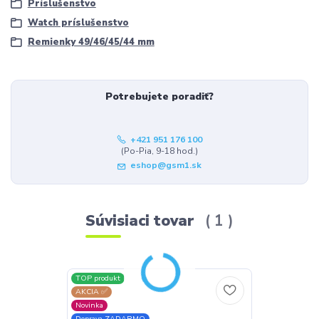
Príslušenstvo
Watch príslušenstvo
Remienky 49/46/45/44 mm
Potrebujete poradiť?
+421 951 176 100
(Po-Pia, 9-18 hod.)
eshop@gsm1.sk
Súvisiaci tovar
1
TOP produkt
AKCIA ✅
Novinka
Doprava ZADARMO