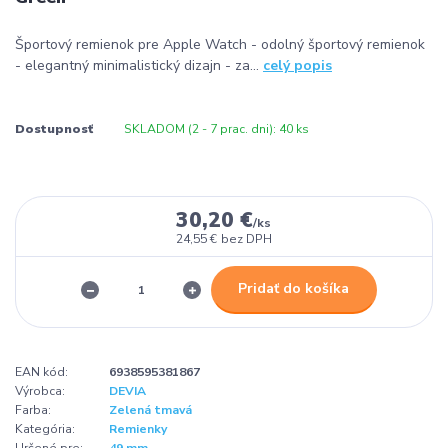
Športový remienok pre Apple Watch - odolný športový remienok
- elegantný minimalistický dizajn - za...
celý popis
Dostupnosť
SKLADOM (2 - 7 prac. dni): 40 ks
30,20 €
/
ks
24,55 €
bez DPH
Pridať do košíka
EAN kód:
6938595381867
Výrobca:
DEVIA
Farba:
Zelená tmavá
Kategória:
Remienky
Určené pre:
49 mm