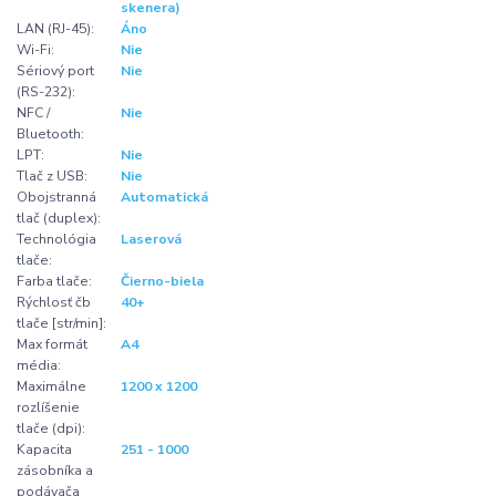
skenera)
LAN (RJ-45):
Áno
Wi-Fi:
Nie
Sériový port
Nie
(RS-232):
NFC /
Nie
Bluetooth:
LPT:
Nie
Tlač z USB:
Nie
Obojstranná
Automatická
tlač (duplex):
Technológia
Laserová
tlače:
Farba tlače:
Čierno-biela
Rýchlosť čb
40+
tlače [str/min]:
Max formát
A4
média:
Maximálne
1200 x 1200
rozlíšenie
tlače (dpi):
Kapacita
251 - 1000
zásobníka a
podávača