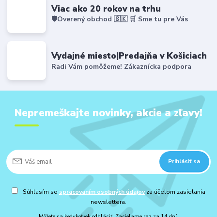
Viac ako 20 rokov na trhu
🛡️Overený obchod 🇸🇰 🛒 Sme tu pre Vás
Vydajné miesto|Predajňa v Košiciach
Radi Vám pomôžeme! Zákaznícka podpora
Nepremeškajte novinky, akcie a zľavy!
Prihlásiť sa
Súhlasím so
spracovaním osobných údajov
za účelom zasielania
newslettera.
Môžete sa kedykoľvek odhlásiť. Zasielame raz za 14 dní.