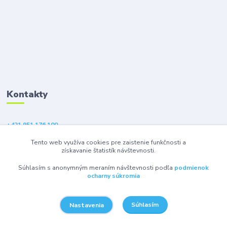
Kontakty
+421 951 176 100
(Po-Pia, 9-18 hod.)
Tento web využíva cookies pre zaistenie funkčnosti a
získavanie štatistík návštevnosti.
eshop@gsm1.sk
Súhlasím s anonymným meraním návštevnosti podľa
podmienok
ocharny súkromia
Súhlasím
Nastavenia
© 2026 GSM1 s.r.o. - Všetky práva vyhradené.