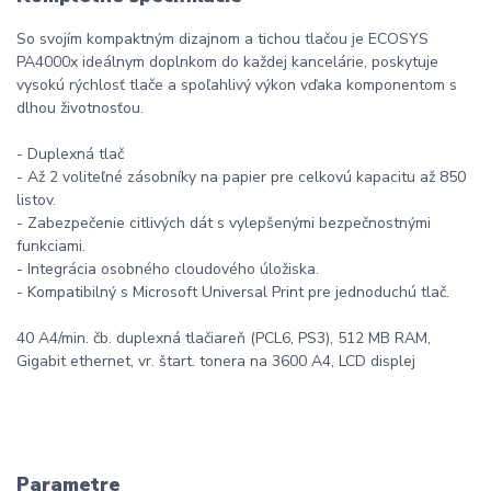
So svojím kompaktným dizajnom a tichou tlačou je ECOSYS
PA4000x ideálnym doplnkom do každej kancelárie, poskytuje
vysokú rýchlosť tlače a spoľahlivý výkon vďaka komponentom s
dlhou životnosťou.
- Duplexná tlač
- Až 2 voliteľné zásobníky na papier pre celkovú kapacitu až 850
listov.
- Zabezpečenie citlivých dát s vylepšenými bezpečnostnými
funkciami.
- Integrácia osobného cloudového úložiska.
- Kompatibilný s Microsoft Universal Print pre jednoduchú tlač.
40 A4/min. čb. duplexná tlačiareň (PCL6, PS3), 512 MB RAM,
Gigabit ethernet, vr. štart. tonera na 3600 A4, LCD displej
Parametre