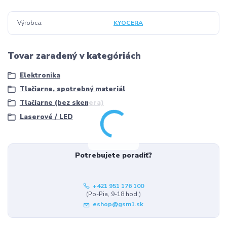
Výrobca
KYOCERA
Tovar zaradený v kategóriách
Elektronika
Tlačiarne, spotrebný materiál
Tlačiarne (bez skenera)
Laserové / LED
Potrebujete poradiť?
+421 951 176 100
(Po-Pia, 9-18 hod.)
eshop@gsm1.sk