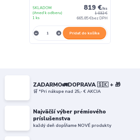
819 €
SKLADOM
/
ks
(ihneď k odberu)
1 032 €
1 ks
665,85 €
bez DPH
Pridať do košíka
ZADARMO🚛DOPRAVA 🇸🇰 + 🎁
🛒 *Pri nákupe nad 25,- € AKCIA
Najväčší výber prémiového
príslušenstva
každý deň dopĺňame NOVÉ produkty