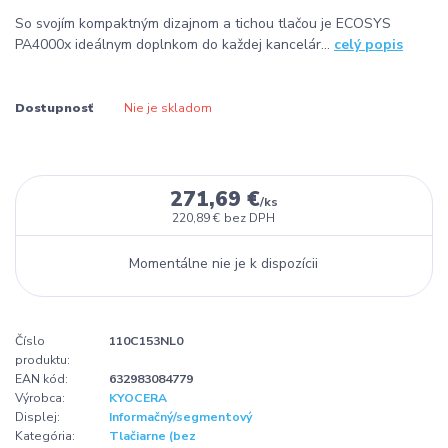
So svojím kompaktným dizajnom a tichou tlačou je ECOSYS
PA4000x ideálnym doplnkom do každej kancelár...
celý popis
Dostupnosť
Nie je skladom
271,69 €
/
ks
220,89 €
bez DPH
Momentálne nie je k dispozícii
Číslo
110C153NL0
produktu:
EAN kód:
632983084779
Výrobca:
KYOCERA
Displej:
Informačný/segmentový
Kategória:
Tlačiarne (bez