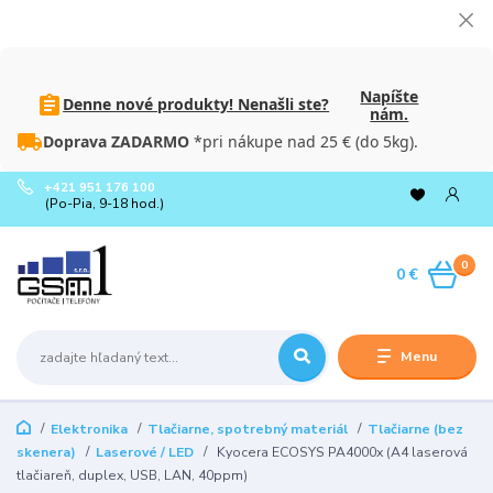
Napíšte
Denne nové produkty! Nenašli ste?
nám.
Doprava ZADARMO
*pri nákupe nad 25 € (do 5kg).
+421 951 176 100
(Po-Pia, 9-18 hod.)
0
0 €
Menu
Elektronika
Tlačiarne, spotrebný materiál
Tlačiarne (bez
skenera)
Laserové / LED
Kyocera ECOSYS PA4000x (A4 laserová
tlačiareň, duplex, USB, LAN, 40ppm)