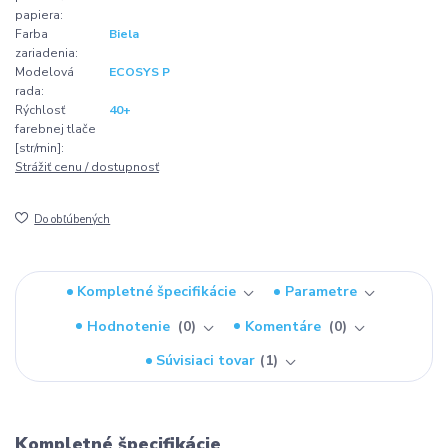
papiera:
Farba
Biela
zariadenia:
Modelová
ECOSYS P
rada:
Rýchlosť
40+
farebnej tlače
[str/min]:
Strážiť cenu / dostupnosť
Do obľúbených
Kompletné špecifikácie
Parametre
Hodnotenie
0
Komentáre
0
Súvisiaci tovar
1
Kompletné špecifikácie