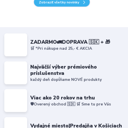
Zobraziť všetky novinky
ZADARMO🚛DOPRAVA 🇸🇰 + 🎁
🛒 *Pri nákupe nad 25,- € AKCIA
Najväčší výber prémiového
príslušenstva
každý deň dopĺňame NOVÉ produkty
Viac ako 20 rokov na trhu
🛡️Overený obchod 🇸🇰 🛒 Sme tu pre Vás
Vydajné miesto|Predajňa v Košiciach