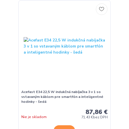
Acefast E34 22,5 W indukčná nabíjačka 3 v 1 so
vstavaným káblom pre smartfón a inteligentné
hodinky - šedá
87,86 €
Nie je skladom
71,43 €
bez DPH