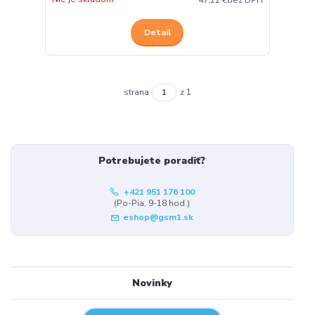
Detail
strana
z 1
Potrebujete poradiť?
+421 951 176 100
(Po-Pia, 9-18 hod.)
eshop@gsm1.sk
Novinky