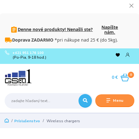
Napíšte
Denne nové produkty! Nenašli ste?
nám.
Doprava ZADARMO
*pri nákupe nad 25 € (do 5kg).
+421 951 176 100
(Po-Pia, 9-18 hod.)
0
0 €
Menu
Príslušenstvo
Wireless chargers