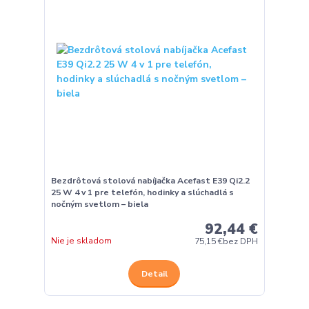
Bezdrôtová stolová nabíjačka Acefast E39 Qi2.2
25 W 4 v 1 pre telefón, hodinky a slúchadlá s
nočným svetlom – biela
92,44 €
Nie je skladom
75,15 €
bez DPH
Detail