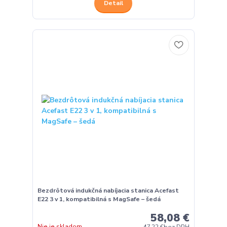
Detail
Bezdrôtová indukčná nabíjacia stanica Acefast
E22 3 v 1, kompatibilná s MagSafe – šedá
58,08 €
Nie je skladom
47,22 €
bez DPH