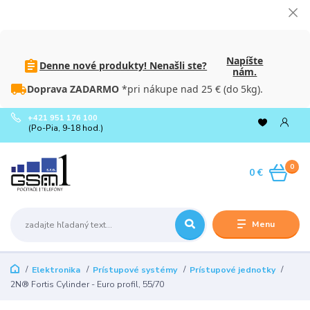
Napíšte
Denne nové produkty! Nenašli ste?
nám.
Doprava ZADARMO
*pri nákupe nad 25 € (do 5kg).
+421 951 176 100
(Po-Pia, 9-18 hod.)
0
0 €
Menu
Elektronika
Prístupové systémy
Prístupové jednotky
2N® Fortis Cylinder - Euro profil, 55/70