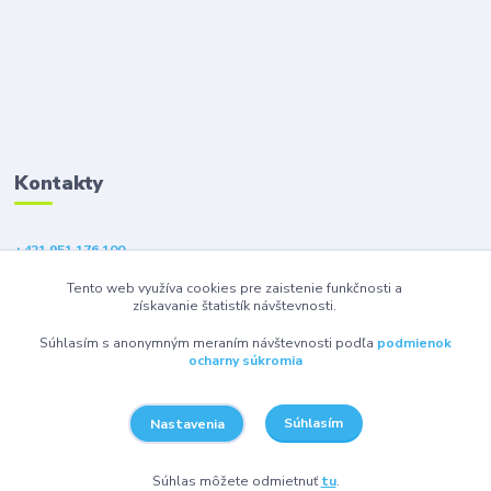
Kontakty
+421 951 176 100
(Po-Pia, 9-18 hod.)
Tento web využíva cookies pre zaistenie funkčnosti a
získavanie štatistík návštevnosti.
eshop@gsm1.sk
Súhlasím s anonymným meraním návštevnosti podľa
podmienok
ocharny súkromia
Súhlasím
Nastavenia
© 2026 GSM1 s.r.o. - Všetky práva vyhradené.
Súhlas môžete odmietnuť
tu
.