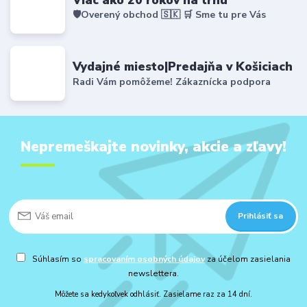
🛡️Overený obchod 🇸🇰 🛒 Sme tu pre Vás
Vydajné miesto|Predajňa v Košiciach
Radi Vám pomôžeme! Zákaznícka podpora
Nepremeškajte novinky, akcie a zľavy!
Prihlásiť sa
Súhlasím so
spracovaním osobných údajov
za účelom zasielania
newslettera.
Môžete sa kedykoľvek odhlásiť. Zasielame raz za 14 dní.