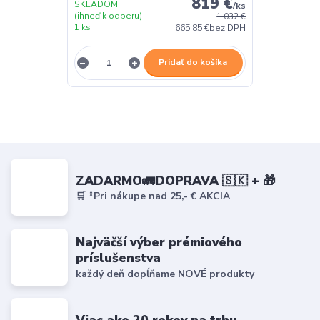
819 €
SKLADOM
/
ks
(ihneď k odberu)
1 032 €
1 ks
665,85 €
bez DPH
Pridať do košíka
ZADARMO🚛DOPRAVA 🇸🇰 + 🎁
🛒 *Pri nákupe nad 25,- € AKCIA
Najväčší výber prémiového
príslušenstva
každý deň dopĺňame NOVÉ produkty
Viac ako 20 rokov na trhu