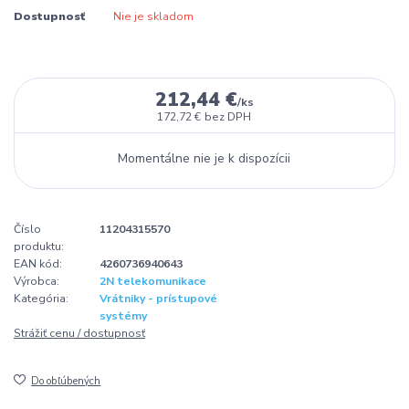
Dostupnosť
Nie je skladom
212,44 €
/
ks
172,72 €
bez DPH
Momentálne nie je k dispozícii
Číslo
11204315570
produktu:
EAN kód:
4260736940643
Výrobca:
2N telekomunikace
Kategória:
Vrátniky - prístupové
systémy
Strážiť cenu / dostupnosť
Do obľúbených