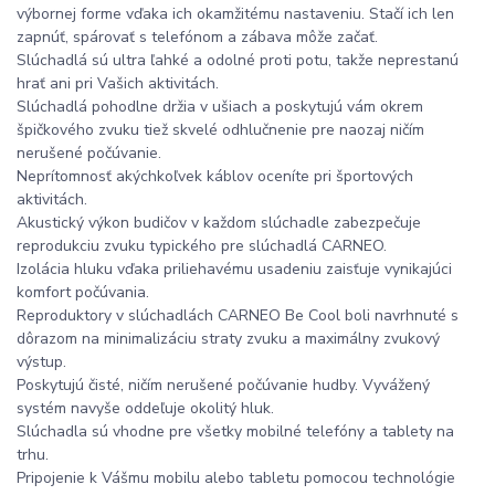
výbornej forme vďaka ich okamžitému nastaveniu. Stačí ich len
zapnúť, spárovať s telefónom a zábava môže začať.
Slúchadlá sú ultra ľahké a odolné proti potu, takže neprestanú
hrať ani pri Vašich aktivitách.
Slúchadlá pohodlne držia v ušiach a poskytujú vám okrem
špičkového zvuku tiež skvelé odhlučnenie pre naozaj ničím
nerušené počúvanie.
Neprítomnosť akýchkoľvek káblov oceníte pri športových
aktivitách.
Akustický výkon budičov v každom slúchadle zabezpečuje
reprodukciu zvuku typického pre slúchadlá CARNEO.
Izolácia hluku vďaka priliehavému usadeniu zaisťuje vynikajúci
komfort počúvania.
Reproduktory v slúchadlách CARNEO Be Cool boli navrhnuté s
dôrazom na minimalizáciu straty zvuku a maximálny zvukový
výstup.
Poskytujú čisté, ničím nerušené počúvanie hudby. Vyvážený
systém navyše oddeľuje okolitý hluk.
Slúchadla sú vhodne pre všetky mobilné telefóny a tablety na
trhu.
Pripojenie k Vášmu mobilu alebo tabletu pomocou technológie