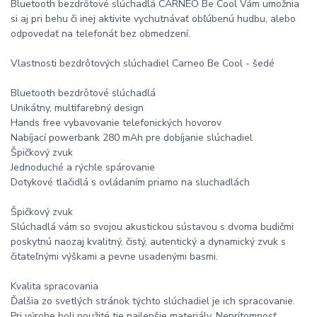
Bluetooth bezdrôtové slúchadlá CARNEO Be Cool Vám umožnia
si aj pri behu či inej aktivite vychutnávať obľúbenú hudbu, alebo
odpovedať na telefonát bez obmedzení.
Vlastnosti bezdrôtových slúchadiel Carneo Be Cool - šedé
Bluetooth bezdrôtové slúchadlá
Unikátny, multifarebný design
Hands free vybavovanie telefonických hovorov
Nabíjací powerbank 280 mAh pre dobíjanie slúchadiel
Špičkový zvuk
Jednoduché a rýchle spárovanie
Dotykové tlačidlá s ovládaním priamo na sluchadlách
Špičkový zvuk
Slúchadlá vám so svojou akustickou sústavou s dvoma budičmi
poskytnú naozaj kvalitný, čistý, autentický a dynamický zvuk s
čitateľnými výškami a pevne usadenými basmi.
Kvalita spracovania
Ďalšia zo svetlých stránok týchto slúchadiel je ich spracovanie.
Pri výrobe boli použité tie najlepšie materiály. Neprítomnosť