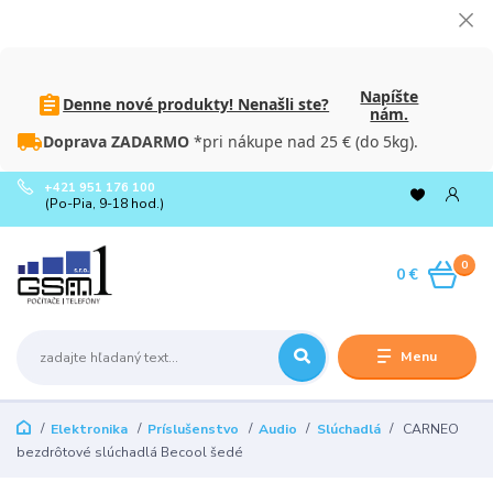
Napíšte
Denne nové produkty! Nenašli ste?
nám.
Doprava ZADARMO
*pri nákupe nad 25 € (do 5kg).
+421 951 176 100
(Po-Pia, 9-18 hod.)
0
0 €
Menu
Elektronika
Príslušenstvo
Audio
Slúchadlá
CARNEO
bezdrôtové slúchadlá Becool šedé