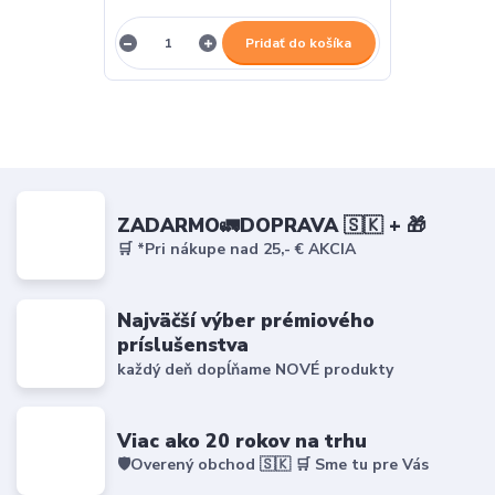
Pridať do košíka
ZADARMO🚛DOPRAVA 🇸🇰 + 🎁
🛒 *Pri nákupe nad 25,- € AKCIA
Najväčší výber prémiového
príslušenstva
každý deň dopĺňame NOVÉ produkty
Viac ako 20 rokov na trhu
🛡️Overený obchod 🇸🇰 🛒 Sme tu pre Vás