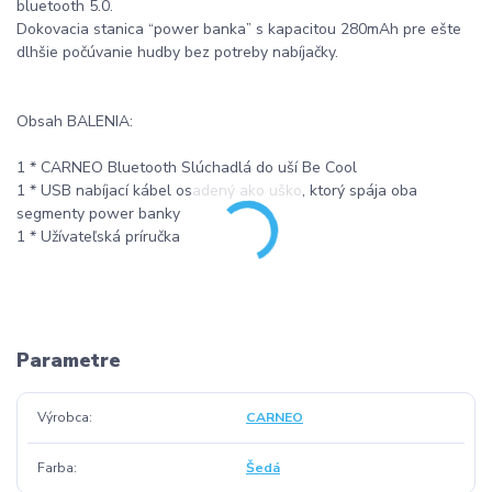
bluetooth 5.0.
Dokovacia stanica “power banka” s kapacitou 280mAh pre ešte
dlhšie počúvanie hudby bez potreby nabíjačky.
Obsah BALENIA:
1 * CARNEO Bluetooth Slúchadlá do uší Be Cool
1 * USB nabíjací kábel osadený ako uško, ktorý spája oba
segmenty power banky
1 * Užívateľská príručka
Parametre
Výrobca
CARNEO
Farba
Šedá