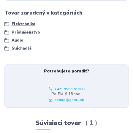
Tovar zaradený v kategóriách
Elektronika
Príslušenstvo
Audio
Slúchadlá
Potrebujete poradiť?
+421 951 176 100
(Po-Pia, 9-18 hod.)
eshop@gsm1.sk
Súvisiaci tovar
1