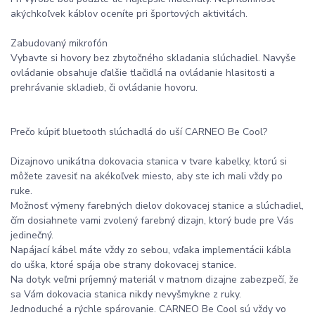
akýchkoľvek káblov oceníte pri športových aktivitách.
Zabudovaný mikrofón
Vybavte si hovory bez zbytočného skladania slúchadiel. Navyše
ovládanie obsahuje ďalšie tlačidlá na ovládanie hlasitosti a
prehrávanie skladieb, či ovládanie hovoru.
Prečo kúpiť bluetooth slúchadlá do uší CARNEO Be Cool?
Dizajnovo unikátna dokovacia stanica v tvare kabelky, ktorú si
môžete zavesiť na akékoľvek miesto, aby ste ich mali vždy po
ruke.
Možnosť výmeny farebných dielov dokovacej stanice a slúchadiel,
čím dosiahnete vami zvolený farebný dizajn, ktorý bude pre Vás
jedinečný.
Napájací kábel máte vždy zo sebou, vďaka implementácii kábla
do uška, ktoré spája obe strany dokovacej stanice.
Na dotyk veľmi príjemný materiál v matnom dizajne zabezpečí, že
sa Vám dokovacia stanica nikdy nevyšmykne z ruky.
Jednoduché a rýchle spárovanie. CARNEO Be Cool sú vždy vo