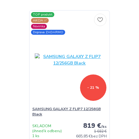
TOP produkt
AKCIA ✅
Novinka
Doprava ZADARMO
- 21 %
SAMSUNG GALAXY Z FLIP7 12/256GB
Black
819 €
SKLADOM
/
ks
(ihneď k odberu)
1 032 €
1 ks
665,85 €
bez DPH