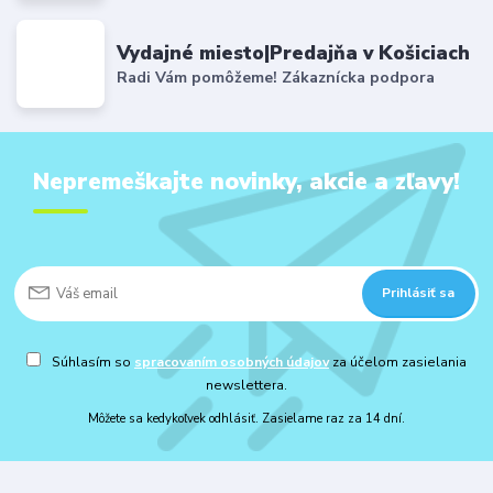
Vydajné miesto|Predajňa v Košiciach
Radi Vám pomôžeme! Zákaznícka podpora
Nepremeškajte novinky, akcie a zľavy!
Prihlásiť sa
Súhlasím so
spracovaním osobných údajov
za účelom zasielania
newslettera.
Môžete sa kedykoľvek odhlásiť. Zasielame raz za 14 dní.