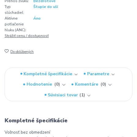
Prenos zvuku:
Bezdrôtové
Typ
Štuple do uší
slúchadiel:
Aktívne
Áno
potlačenie
hluku (ANC):
Strážiť cenu / dostupnosť
Do obľúbených
Kompletné špecifikácie
Parametre
Hodnotenie
0
Komentáre
0
Súvisiaci tovar
1
Kompletné špecifikácie
Voľnosť bez obmedzení