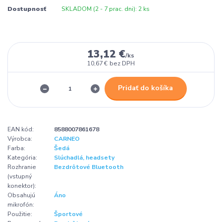
Dostupnosť
SKLADOM (2 - 7 prac. dni): 2 ks
13,12 €
/
ks
10,67 €
bez DPH
Pridať do košíka
EAN kód:
8588007861678
Výrobca:
CARNEO
Farba:
Šedá
Kategória:
Slúchadlá, headsety
Rozhranie
Bezdrôtové Bluetooth
(vstupný
konektor):
Obsahujú
Áno
mikrofón:
Použitie:
Športové