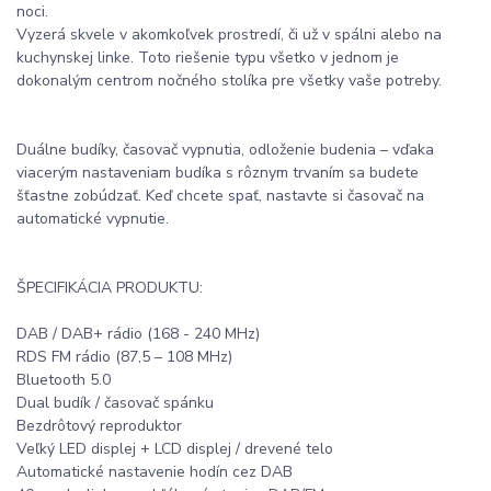
noci.
Vyzerá skvele v akomkoľvek prostredí, či už v spálni alebo na
kuchynskej linke. Toto riešenie typu všetko v jednom je
dokonalým centrom nočného stolíka pre všetky vaše potreby.
Duálne budíky, časovač vypnutia, odloženie budenia – vďaka
viacerým nastaveniam budíka s rôznym trvaním sa budete
šťastne zobúdzať. Keď chcete spať, nastavte si časovač na
automatické vypnutie.
ŠPECIFIKÁCIA PRODUKTU:
DAB / DAB+ rádio (168 - 240 MHz)
RDS FM rádio (87,5 – 108 MHz)
Bluetooth 5.0
Dual budík / časovač spánku
Bezdrôtový reproduktor
Veľký LED displej + LCD displej / drevené telo
Automatické nastavenie hodín cez DAB