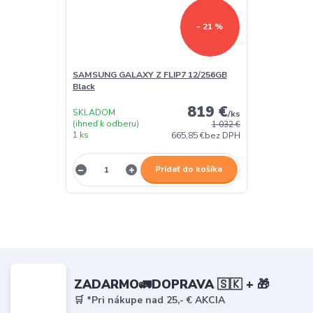
- 21 %
SAMSUNG GALAXY Z FLIP7 12/256GB
Black
819 €
SKLADOM
/
ks
(ihneď k odberu)
1 032 €
1 ks
665,85 €
bez DPH
Pridať do košíka
ZADARMO🚛DOPRAVA 🇸🇰 + 🎁
🛒 *Pri nákupe nad 25,- € AKCIA