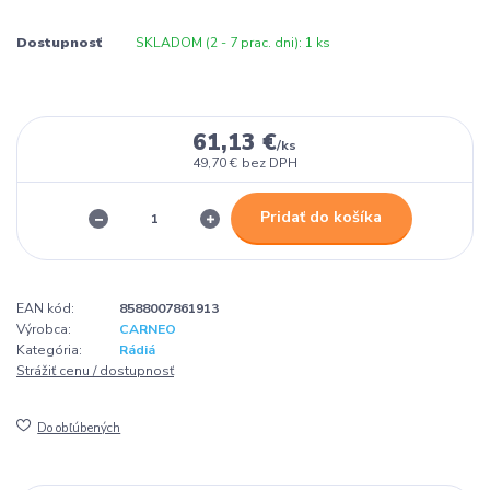
Dostupnosť
SKLADOM (2 - 7 prac. dni): 1 ks
61,13 €
/
ks
49,70 €
bez DPH
Pridať do košíka
EAN kód:
8588007861913
Výrobca:
CARNEO
Kategória:
Rádiá
Strážiť cenu / dostupnosť
Do obľúbených