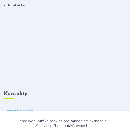
Kontakty
Kontakty
+421 951 176 100
(Po-Pia, 9-18 hod.)
Tento web využíva cookies pre zaistenie funkčnosti a
získavanie štatistík návštevnosti.
eshop@gsm1.sk