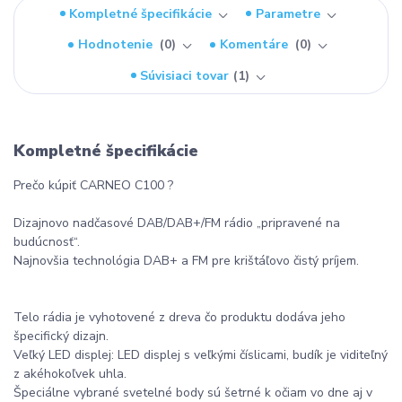
Kompletné špecifikácie
Parametre
Hodnotenie
0
Komentáre
0
Súvisiaci tovar
1
Kompletné špecifikácie
Prečo kúpiť CARNEO C100 ?
Dizajnovo nadčasové DAB/DAB+/FM rádio „pripravené na
budúcnosť“.
Najnovšia technológia DAB+ a FM pre krištáľovo čistý príjem.
Telo rádia je vyhotovené z dreva čo produktu dodáva jeho
špecifický dizajn.
Veľký LED displej: LED displej s veľkými číslicami, budík je viditeľný
z akéhokoľvek uhla.
Špeciálne vybrané svetelné body sú šetrné k očiam vo dne aj v