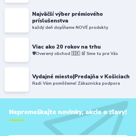
Najväčší výber prémiového
príslušenstva
každý deň dopĺňame NOVÉ produkty
Viac ako 20 rokov na trhu
🛡️Overený obchod 🇸🇰 🛒 Sme tu pre Vás
Vydajné miesto|Predajňa v Košiciach
Radi Vám pomôžeme! Zákaznícka podpora
Nepremeškajte novinky, akcie a zľavy!