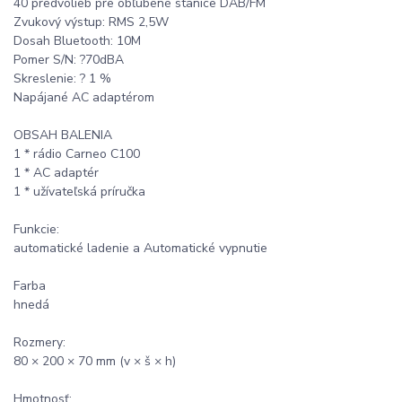
40 predvolieb pre obľúbené stanice DAB/FM
Zvukový výstup: RMS 2,5W
Dosah Bluetooth: 10M
Pomer S/N: ?70dBA
Skreslenie: ? 1 %
Napájané AC adaptérom
OBSAH BALENIA
1 * rádio Carneo C100
1 * AC adaptér
1 * užívateľská príručka
Funkcie:
automatické ladenie a Automatické vypnutie
Farba
hnedá
Rozmery:
80 × 200 × 70 mm (v × š × h)
Hmotnosť: