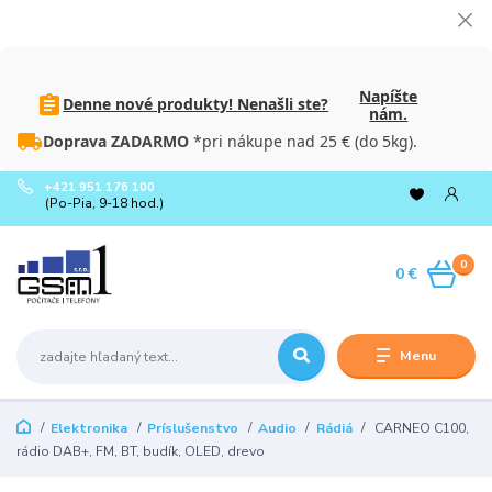
Napíšte
Denne nové produkty! Nenašli ste?
nám.
Doprava ZADARMO
*pri nákupe nad 25 € (do 5kg).
+421 951 176 100
(Po-Pia, 9-18 hod.)
0
0 €
Menu
Elektronika
Príslušenstvo
Audio
Rádiá
CARNEO C100,
rádio DAB+, FM, BT, budík, OLED, drevo