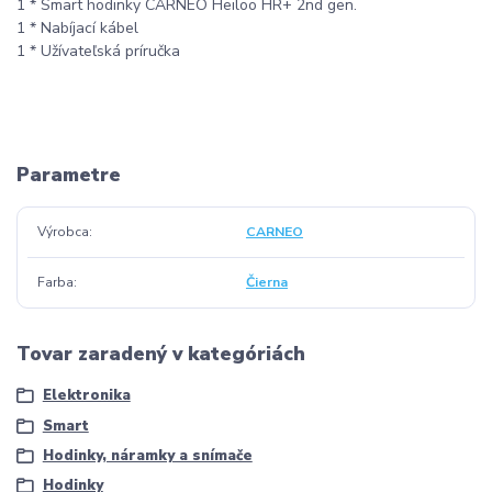
1 * Smart hodinky CARNEO Heiloo HR+ 2nd gen.
1 * Nabíjací kábel
1 * Užívateľská príručka
Parametre
Výrobca
CARNEO
Farba
Čierna
Tovar zaradený v kategóriách
Elektronika
Smart
Hodinky, náramky a snímače
Hodinky