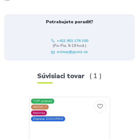
Potrebujete poradiť?
+421 951 176 100
(Po-Pia, 9-18 hod.)
eshop@gsm1.sk
Súvisiaci tovar
1
TOP produkt
AKCIA ✅
Novinka
Doprava ZADARMO