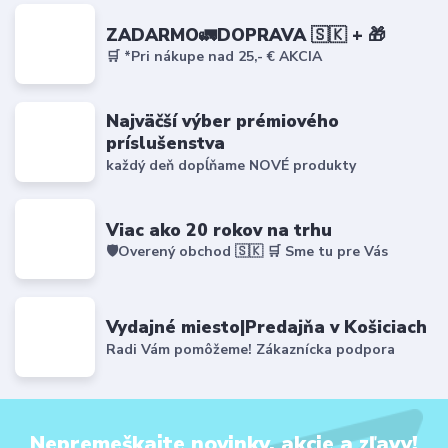
ZADARMO🚛DOPRAVA 🇸🇰 + 🎁
🛒 *Pri nákupe nad 25,- € AKCIA
Najväčší výber prémiového
príslušenstva
každý deň dopĺňame NOVÉ produkty
Viac ako 20 rokov na trhu
🛡️Overený obchod 🇸🇰 🛒 Sme tu pre Vás
Vydajné miesto|Predajňa v Košiciach
Radi Vám pomôžeme! Zákaznícka podpora
Nepremeškajte novinky, akcie a zľavy!