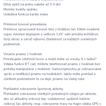
Dlhá výdrž na jedno nabitie až 3-5 dní
Monitor kvality spánku
Unikátna funkcia kardio index
Prémiové kovové prevedenie
Prémiovo spracované kovové telo s hrúbkou len 10mm osadené
super Amoled displejom o veľkosti 1,43“ vám prináša krištáľovo
čistý obraz a zaručí výbornú čitateľnosť za každých svetelných
podmienok.
Volanie priamo z hodiniek
Potrebujete zdvihnúť hovor a mobil máte vo vrecku či v taške?
Vďaka funkcii BT call, môžete telefonovať priamo z hodiniek bez
potreby manipulácie s mobilom. Samozrejmosťou je zobrazovanie
správ a notifikácii priamo na hodinkách, takže máte prehľad o
všetkom podstatnom čo sa deje, priamo na Vašej ruke.
Prehľadné zobrazenie športovej aktivity
Prehľadné zobrazenie všetkých potrebných údajov pri aktivite,
ako sú aktuálny srdcový tep, vzdialenosť, spálené kalórie,
celkový čas aktivity, resp. zobrazenie trasy na mape vďaka GPS v