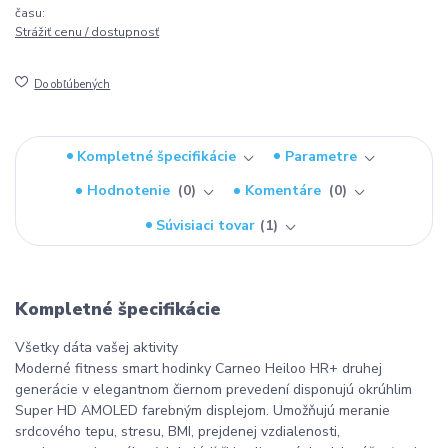
času:
Strážiť cenu / dostupnosť
Do obľúbených
Kompletné špecifikácie
Parametre
Hodnotenie
0
Komentáre
0
Súvisiaci tovar
1
Kompletné špecifikácie
Všetky dáta vašej aktivity
Moderné fitness smart hodinky Carneo Heiloo HR+ druhej
generácie v elegantnom čiernom prevedení disponujú okrúhlim
Super HD AMOLED farebným displejom. Umožňujú meranie
srdcového tepu, stresu, BMI, prejdenej vzdialenosti,