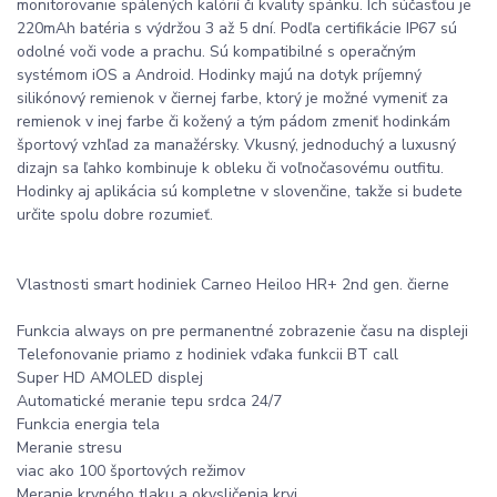
monitorovanie spálených kalórií či kvality spánku. Ich súčasťou je
220mAh batéria s výdržou 3 až 5 dní. Podľa certifikácie IP67 sú
odolné voči vode a prachu. Sú kompatibilné s operačným
systémom iOS a Android. Hodinky majú na dotyk príjemný
silikónový remienok v čiernej farbe, ktorý je možné vymeniť za
remienok v inej farbe či kožený a tým pádom zmeniť hodinkám
športový vzhľad za manažérsky. Vkusný, jednoduchý a luxusný
dizajn sa ľahko kombinuje k obleku či voľnočasovému outfitu.
Hodinky aj aplikácia sú kompletne v slovenčine, takže si budete
určite spolu dobre rozumieť.
Vlastnosti smart hodiniek Carneo Heiloo HR+ 2nd gen. čierne
Funkcia always on pre permanentné zobrazenie času na displeji
Telefonovanie priamo z hodiniek vďaka funkcii BT call
Super HD AMOLED displej
Automatické meranie tepu srdca 24/7
Funkcia energia tela
Meranie stresu
viac ako 100 športových režimov
Meranie krvného tlaku a okysličenia krvi