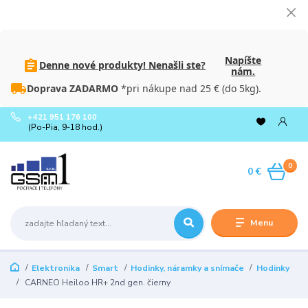
Napíšte
Denne nové produkty! Nenašli ste?
nám.
Doprava ZADARMO
*pri nákupe nad 25 € (do 5kg).
+421 951 176 100
(Po-Pia, 9-18 hod.)
0
0 €
Menu
Elektronika
Smart
Hodinky, náramky a snímače
Hodinky
CARNEO Heiloo HR+ 2nd gen. čierny