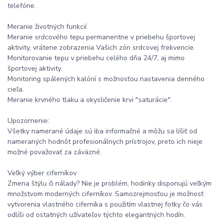
telefóne.
Meranie životných funkcií
Meranie srdcového tepu permanentne v priebehu športovej
aktivity, vrátene zobrazenia Vašich zón srdcovej frekvencie.
Monitorovanie tepu v priebehu celého dňa 24/7, aj mimo
športovej aktivity.
Monitoring spálených kalórií s možnosťou nastavenia denného
cieľa.
Meranie krvného tlaku a okysličenie krvi "saturácie".
Upozornenie:
Všetky namerané údaje sú iba informačné a môžu sa líšiť od
nameraných hodnôt profesionálnych prístrojov, preto ich nieje
možné považovať za záväzné.
Veľký výber ciferníkov
Zmena štýlu či nálady? Nie je problém, hodinky disponujú veľkým
množstvom moderných ciferníkov. Samozrejmosťou je možnosť
vytvorenia vlastného ciferníka s použitím vlastnej fotky čo vás
odlíši od ostatných užívateľov týchto elegantných hodín.