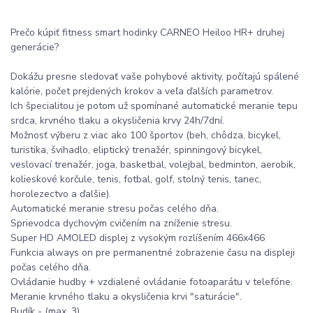
Prečo kúpiť fitness smart hodinky CARNEO Heiloo HR+ druhej
generácie?
Dokážu presne sledovať vaše pohybové aktivity, počítajú spálené
kalórie, počet prejdených krokov a veľa ďalších parametrov.
Ich špecialitou je potom už spomínané automatické meranie tepu
srdca, krvného tlaku a okysličenia krvy 24h/7dní.
Možnosť výberu z viac ako 100 športov (beh, chôdza, bicykel,
turistika, švihadlo, eliptický trenažér, spinningový bicykel,
veslovací trenažér, joga, basketbal, volejbal, bedminton, aerobik,
kolieskové korčule, tenis, fotbal, golf, stolný tenis, tanec,
horolezectvo a ďalšie).
Automatické meranie stresu počas celého dňa.
Sprievodca dychovým cvičením na zníženie stresu.
Super HD AMOLED displej z vysokým rozlíšením 466x466
Funkcia always on pre permanentné zobrazenie času na displeji
počas celého dňa.
Ovládanie hudby + vzdialené ovládanie fotoaparátu v telefóne.
Meranie krvného tlaku a okysličenia krvi "saturácie".
Budík - (max. 3).