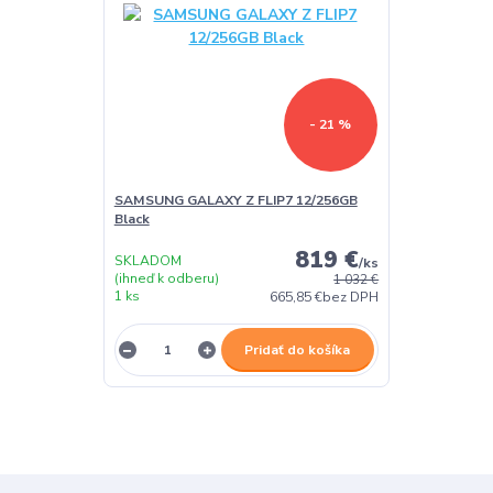
- 21 %
SAMSUNG GALAXY Z FLIP7 12/256GB
Black
819 €
SKLADOM
/
ks
(ihneď k odberu)
1 032 €
1 ks
665,85 €
bez DPH
Pridať do košíka