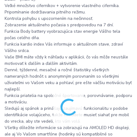
Veľké množstvo ciferníkov + vytvorenie vlastného ciferníka.
Pripomínanie dodržiavania pitného režimu.
Kontrola pohybu s upozornením na nečinnosť.
Zobrazenie aktuálneho počasia s predpoveďou na 7 dní.
Funkcia Body battery vyobrazujúca stav energie Vášho tela
počas celého dňa.
Funkcia kardio index Vás informuje o aktuálnom stave, zdraví
Vášho srdca.
Vaše BMI máte vždy k náhľadu v aplikácii, čo vás môže neustále
motivovať k ďalším a ďalším aktivitám.
Denné, týždenné, mesačné a ročné štatistiky všetkých
nameraných hodnôt s anonymným porovnaním so všetkými
užívateľmi vo Vašom veku a pohlaví, pre ešte väčšiu motiváciu byť
najlepší.
Funkcia priatelia na spoločné športovanie, porovnávanie, podporu
a motiváciu.
Sledujú aj spánok a prinášajú zaujímavú funkcionalitu v podobe
identifikácie volajúceho, takže nebudete musieť siahať pre mobil
do vrecka, aby ste vedeli, kto vám volá.
Všetky dôležite informácie sa zobrazujú na AMOLED HD displeji,
ale aj Vo Vašom smartfóne (hodinky sú kompatibilné so