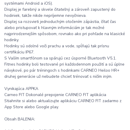
systémami Android a iOS).
Displej je farebný a skvele čitateľný a zároveň zapustený do
hodiniek, takže nikde nepríjemne nevyčnieva.
Displej sa rozsvieti jednoduchým otočením zápästia, čítať čas
alebo pristupovať k hlavným informáciám je tak možné
najprirodzenejším spôsobom, rovnako ako pri pohľade na klasické
hodinky.
Hodinky sú odolné voči prachu a vode, spĺňajú tak prísnu
certifikáciu IP67.
S Vaším smartfónom sa spárujú cez úsporné Bluetooth V5.1.
Fitnes hodinky boli testované pri každodennom použití a sú úplne
návykové, po pár tréningoch s hodinkami CARNEO Heiloo HR+
druhej generácie už nebudete chcieť trénovať s ničím iným.
Vynikajúca APPKA
Carneo FIT Dokonalé prepojenie CARNEO FIT aplikácia
Stiahnite si alebo aktualizujte aplikáciu CARNEO FIT zadarmo z
App Store alebo Google play.
Obsah BALENIA: