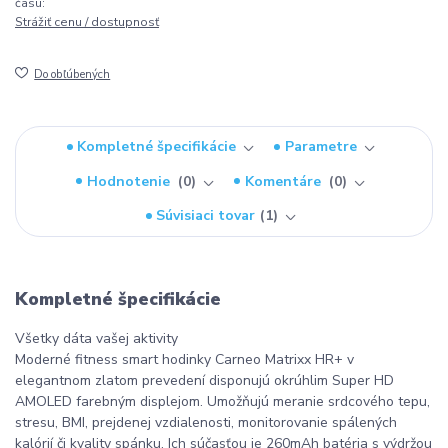
času:
Strážiť cenu / dostupnosť
Do obľúbených
Kompletné špecifikácie
Parametre
Hodnotenie
0
Komentáre
0
Súvisiaci tovar
1
Kompletné špecifikácie
Všetky dáta vašej aktivity
Moderné fitness smart hodinky Carneo Matrixx HR+ v
elegantnom zlatom prevedení disponujú okrúhlim Super HD
AMOLED farebným displejom. Umožňujú meranie srdcového tepu,
stresu, BMI, prejdenej vzdialenosti, monitorovanie spálených
kalórií či kvality spánku. Ich súčasťou je 260mAh batéria s výdržou