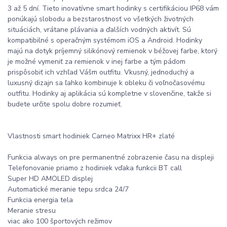
3 až 5 dní. Tieto inovatívne smart hodinky s certifikáciou IP68 vám
ponúkajú slobodu a bezstarostnosť vo všetkých životných
situáciách, vrátane plávania a ďalších vodných aktivít. Sú
kompatibilné s operačným systémom iOS a Android. Hodinky
majú na dotyk príjemný silikónový remienok v béžovej farbe, ktorý
je možné vymeniť za remienok v inej farbe a tým pádom
prispôsobiť ich vzhľad Vášm outfitu. Vkusný, jednoduchý a
luxusný dizajn sa ľahko kombinuje k obleku či voľnočasovému
outfitu. Hodinky aj aplikácia sú kompletne v slovenčine, takže si
budete určite spolu dobre rozumieť.
Vlastnosti smart hodiniek Carneo Matrixx HR+ zlaté
Funkcia always on pre permanentné zobrazenie času na displeji
Telefonovanie priamo z hodiniek vďaka funkcii BT call
Super HD AMOLED displej
Automatické meranie tepu srdca 24/7
Funkcia energia tela
Meranie stresu
viac ako 100 športových režimov