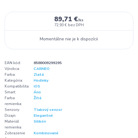
89,71 €
/
ks
72,93 €
bez DPH
Momentálne nie je k dispozícii
EAN kód:
8588009299295
Výrobca:
CARNEO
Farba:
Zlatá
Kategória:
Hodinky
Kompatibilita:
iOS
Smart:
Áno
Farba
Žltá
remienka:
Senzory:
Tlakový senzor
Dizajn:
Elegantné
Materiál
Silikón
remienka:
Zobrazenie
Kombinované