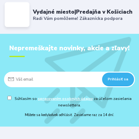
Vydajné miesto|Predajňa v Košiciach
Radi Vám pomôžeme! Zákaznícka podpora
Nepremeškajte novinky, akcie a zľavy!
Prihlásiť sa
Súhlasím so
spracovaním osobných údajov
za účelom zasielania
newslettera.
Môžete sa kedykoľvek odhlásiť. Zasielame raz za 14 dní.