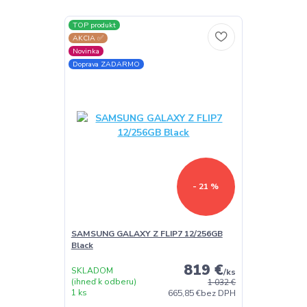
TOP produkt
AKCIA ✅
Novinka
Doprava ZADARMO
- 21 %
SAMSUNG GALAXY Z FLIP7 12/256GB
Black
819 €
SKLADOM
/
ks
(ihneď k odberu)
1 032 €
1 ks
665,85 €
bez DPH