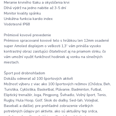
Meranie krvného tlaku a okysličenia krvi
Dlhá výdrž na jedno nabitie až 3-5 dní
Monitor kvality spánku
Unikátna funkcia kardio index
Vodotesné IP68
Prémiové kovové prevedenie
Prémiovo spracované kovové telo s hrúbkou len 12mm osadené
super Amoled displejom o veľkosti 1,3“ vám prináša vysoko
kontrastný obraz zaisťujúci čitateľnosť aj na priamom slnku, čo
vám umožní využiť funkčnosť hodiniek aj vonku na slnečných
miestach.
Šport pod drobnohľadom
Dokážu odmerať až 100 športových aktivít
Možnosť výberu z viac ako 100 športových režimov (Chôdza, Beh,
Turistika, Cyklistika, Basketbal, Plávanie, Badminton, Futbal,
Eliptický trenažér, Joga, Pingpong, Švihadlo, Voľný šport, Tenis,
Rugby, Hula Hoop, Golf, Skok do diaľky, Sed-ľah, Volejbal,
Baseball a ďalšie). pre prehľadné zobrazenie všetkých
potrebných údajov pri aktivite, ako sú aktuálny tep srdca,