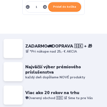
Pridať do košíka
ZADARMO🚛DOPRAVA 🇸🇰 + 🎁
🛒 *Pri nákupe nad 25,- € AKCIA
Najväčší výber prémiového
príslušenstva
každý deň dopĺňame NOVÉ produkty
Viac ako 20 rokov na trhu
🛡️Overený obchod 🇸🇰 🛒 Sme tu pre Vás