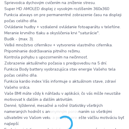
Sprievodca dychovým cvičením na zníženie stresu.
Super HD AMOLED displej z vysokým rozlíšením 360x360
Funkcia always on pre permanentné zobrazenie času na displeji
počas celého dňa.
Ovládanie hudby + vzdialené ovládanie fotoaparátu v telefóne.
Meranie krvného tlaku a okysličenia krvi "saturácie".
Budík - (max. 3).
Veľké množstvo ciferníkov + vytvorenie vlastného ciferníka.
Pripomínanie dodržiavania pitného režimu.
Kontrola pohybu s upozornením na nečinnosť.
Zobrazenie aktuálneho počasia s predpoveďou na 5 dní.
Funkcia Body battery vyobrazujúca stav energie Vašeho tela
počas celého dňa.
Funkcia kardio index Vás informuje o aktuálnom stave, zdraví
Vašeho srdca.
Vaše BMI máte vždy k náhľadu v aplikácii, čo vás môže neustále
motivovať k ďalším a ďalším aktivitám.
Denné, týždenné, mesačné a ročné štatistiky všetkých
nameraných hodnôt s anonymným porovnaním so všetkými
užívateľmi vo Vašom veku a pohlaví, pre ešte väčšiu motiváciu byť
najlepší.