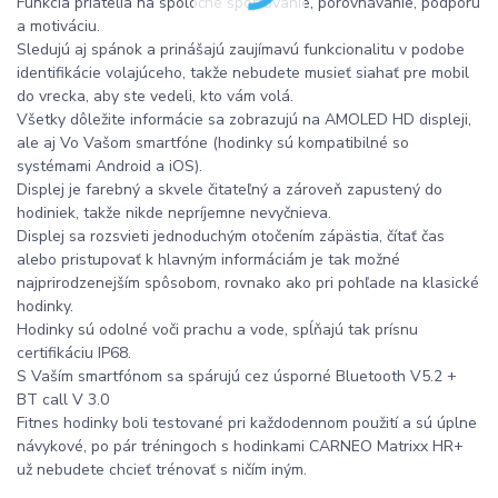
Funkcia priatelia na spoločné športovanie, porovnávanie, podporu
a motiváciu.
Sledujú aj spánok a prinášajú zaujímavú funkcionalitu v podobe
identifikácie volajúceho, takže nebudete musieť siahať pre mobil
do vrecka, aby ste vedeli, kto vám volá.
Všetky dôležite informácie sa zobrazujú na AMOLED HD displeji,
ale aj Vo Vašom smartfóne (hodinky sú kompatibilné so
systémami Android a iOS).
Displej je farebný a skvele čitateľný a zároveň zapustený do
hodiniek, takže nikde nepríjemne nevyčnieva.
Displej sa rozsvieti jednoduchým otočením zápästia, čítať čas
alebo pristupovať k hlavným informáciám je tak možné
najprirodzenejším spôsobom, rovnako ako pri pohľade na klasické
hodinky.
Hodinky sú odolné voči prachu a vode, spĺňajú tak prísnu
certifikáciu IP68.
S Vaším smartfónom sa spárujú cez úsporné Bluetooth V5.2 +
BT call V 3.0
Fitnes hodinky boli testované pri každodennom použití a sú úplne
návykové, po pár tréningoch s hodinkami CARNEO Matrixx HR+
už nebudete chcieť trénovať s ničím iným.