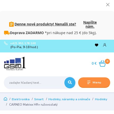
Napíšte
Denne nové produkty! Nenašli ste?
nám.
Doprava ZADARMO
*pri nákupe nad 25 € (do 5kg).
+421 951 176 100
(Po-Pia, 9-18 hod.)
0
0 €
Menu
Elektronika
Smart
Hodinky, náramky a snímače
Hodinky
CARNEO Matrixx HR+ ružovozlatý