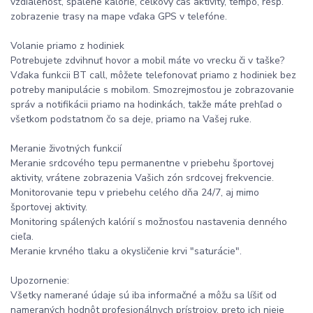
vzdialenosť, spálene kalórie, celkový čas aktivity, tempo, resp.
zobrazenie trasy na mape vďaka GPS v telefóne.
Volanie priamo z hodiniek
Potrebujete zdvihnuť hovor a mobil máte vo vrecku či v taške?
Vďaka funkcii BT call, môžete telefonovať priamo z hodiniek bez
potreby manipulácie s mobilom. Smozrejmosťou je zobrazovanie
správ a notifikácii priamo na hodinkách, takže máte prehľad o
všetkom podstatnom čo sa deje, priamo na Vašej ruke.
Meranie životných funkcií
Meranie srdcového tepu permanentne v priebehu športovej
aktivity, vrátene zobrazenia Vašich zón srdcovej frekvencie.
Monitorovanie tepu v priebehu celého dňa 24/7, aj mimo
športovej aktivity.
Monitoring spálených kalórií s možnosťou nastavenia denného
cieľa.
Meranie krvného tlaku a okysličenie krvi "saturácie".
Upozornenie:
Všetky namerané údaje sú iba informačné a môžu sa líšiť od
nameraných hodnôt profesionálnych prístrojov, preto ich nieje