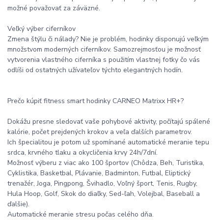
možné považovať za záväzné.
Veľký výber ciferníkov
Zmena štýlu či nálady? Nie je problém, hodinky disponujú veľkým
množstvom moderných ciferníkov. Samozrejmosťou je možnosť
vytvorenia vlastného ciferníka s použitím vlastnej fotky čo vás
odlíši od ostatných užívateľov týchto elegantných hodín.
Prečo kúpiť fitness smart hodinky CARNEO Matrixx HR+?
Dokážu presne sledovať vaše pohybové aktivity, počítajú spálené
kalórie, počet prejdených krokov a veľa ďalších parametrov.
Ich špecialitou je potom už spomínané automatické meranie tepu
srdca, krvného tlaku a okycličenia krvy 24h/7dní.
Možnosť výberu z viac ako 100 športov (Chôdza, Beh, Turistika,
Cyklistika, Basketbal, Plávanie, Badminton, Futbal, Eliptický
trenažér, Joga, Pingpong, Švihadlo, Voľný šport, Tenis, Rugby,
Hula Hoop, Golf, Skok do diaľky, Sed-ľah, Volejbal, Baseball a
ďalšie).
Automatické meranie stresu počas celého dňa.