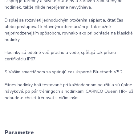
Displej je farebný a skvele čitateľný a zároveň zapustený do
hodiniek, takže nikde nepríjemne nevyčnieva.
Displej sa rozsvieti jednoduchým otočením zápästia, čítať čas
alebo pristupovať k hlavným informáciám je tak možné
najprirodzenejším spôsobom, rovnako ako pri pohľade na klasické
hodinky.
Hodinky sú odolné voči prachu a vode, spĺňajú tak prísnu
certifikáciu IP67.
S Vaším smartfónom sa spárujú cez úsporné Bluetooth V5.2.
Fitnes hodinky boli testované pri každodennom použití a sú úplne
návykové, po pár tréningoch s hodinkami CARNEO Queen HR+ už
nebudete chcieť trénovať s ničím iným.
Parametre