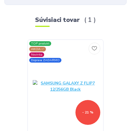
Súvisiaci tovar
1
TOP produkt
AKCIA ✅
Novinka
Doprava ZADARMO
- 21 %