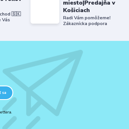
miesto|Predajňa v
Košiciach
bchod 🇸🇰
Radi Vám pomôžeme!
e Vás
Zákaznícka podpora
ť sa
ettera.