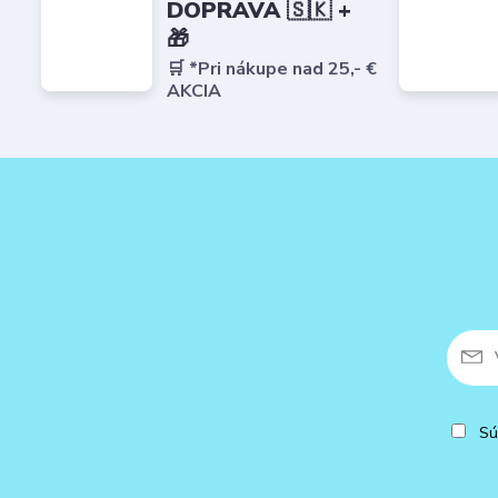
DOPRAVA 🇸🇰 +
🎁
🛒 *Pri nákupe nad 25,- €
AKCIA
Sú