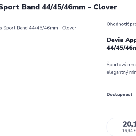
 Sport Band 44/45/46mm - Clover
Ohodnotiť pr
Devia Ap
44/45/46
Športový rem
elegantný mini
Dostupnosť
20,
16,34 