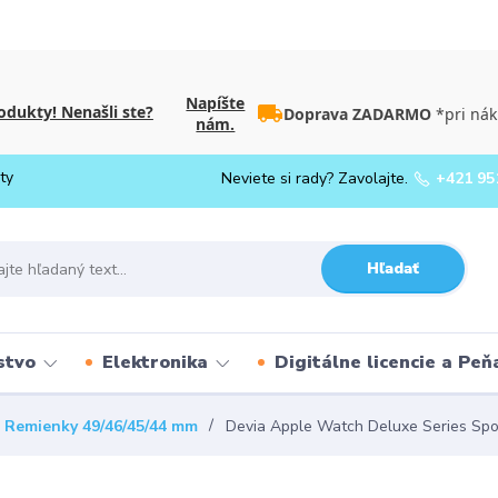
Napíšte
dukty! Nenašli ste?
Doprava ZADARMO
*pri nák
nám.
ty
Neviete si rady? Zavolajte.
+421 95
Hľadať
stvo
Elektronika
Digitálne licencie a Pe
Remienky 49/46/45/44 mm
Devia Apple Watch Deluxe Series Spo