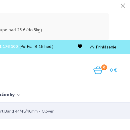
upe nad 25 € (do 5kg).
1 176 100
(Po-Pia, 9-18 hod.)
Prihlásenie
0
0 €
ňaženky
rt Band 44/45/46mm - Clover