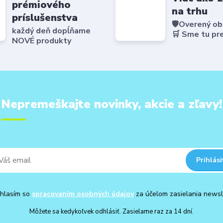
prémiového
na trhu
príslušenstva
🛡️Overený o
každý deň dopĺňame
🛒 Sme tu pr
NOVÉ produkty
Nepremeškajte novinky, akcie a zľavy!
Prihlási
hlasím so
spracovaním osobných údajov
za účelom zasielania newsl
Môžete sa kedykoľvek odhlásiť. Zasielame raz za 14 dní.