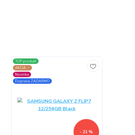
TOP produkt
AKCIA ✅
Novinka
Doprava ZADARMO
- 21 %