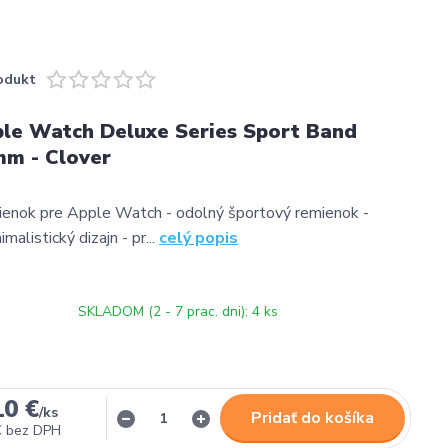
odukt
ple Watch Deluxe Series Sport Band
mm - Clover
ienok pre Apple Watch - odolný športový remienok -
malistický dizajn - pr...
celý popis
SKLADOM (2 - 7 prac. dni): 4 ks
10 €
/
ks
Pridať do košíka
€
bez DPH