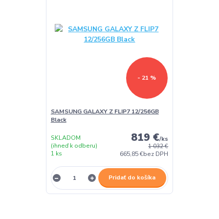
- 21 %
SAMSUNG GALAXY Z FLIP7 12/256GB
Black
819 €
SKLADOM
/
ks
(ihneď k odberu)
1 032 €
1 ks
665,85 €
bez DPH
Pridať do košíka