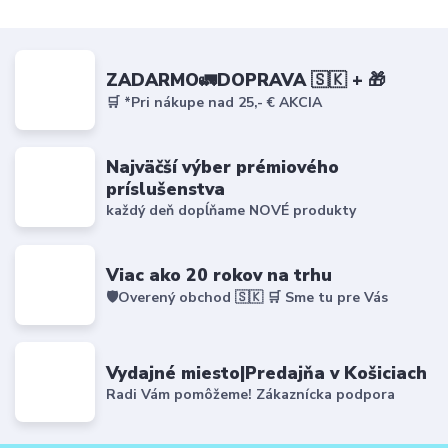
ZADARMO🚛DOPRAVA 🇸🇰 + 🎁
🛒 *Pri nákupe nad 25,- € AKCIA
Najväčší výber prémiového
príslušenstva
každý deň dopĺňame NOVÉ produkty
Viac ako 20 rokov na trhu
🛡️Overený obchod 🇸🇰 🛒 Sme tu pre Vás
Vydajné miesto|Predajňa v Košiciach
Radi Vám pomôžeme! Zákaznícka podpora