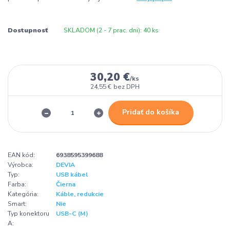
Dostupnosť
SKLADOM (2 - 7 prac. dni): 40 ks
30,20 €
/
ks
24,55 €
bez DPH
Pridať do košíka
EAN kód:
6938595399688
Výrobca:
DEVIA
Typ:
USB kábel
Farba:
Čierna
Kategória:
Káble, redukcie
Smart:
Nie
Typ konektoru
USB-C (M)
A: