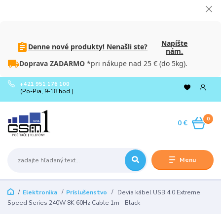
Napíšte
Denne nové produkty! Nenašli ste?
nám.
Doprava ZADARMO
*pri nákupe nad 25 € (do 5kg).
+421 951 176 100
(Po-Pia, 9-18 hod.)
0
0 €
Menu
Elektronika
Príslušenstvo
Devia kábel USB 4.0 Extreme
Speed Series 240W 8K 60Hz Cable 1m - Black