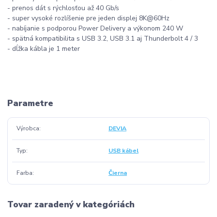
- prenos dát s rýchlosťou až 40 Gb/s
- super vysoké rozlíšenie pre jeden displej 8K@60Hz
- nabíjanie s podporou Power Delivery a výkonom 240 W
- spätná kompatibilita s USB 3.2, USB 3.1 aj Thunderbolt 4 / 3
- dĺžka kábla je 1 meter
Parametre
Výrobca
DEVIA
Typ
USB kábel
Farba
Čierna
Tovar zaradený v kategóriách