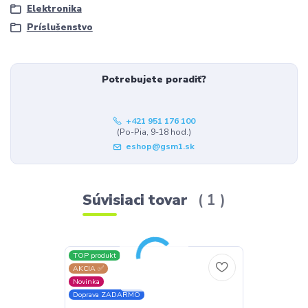
Elektronika
Príslušenstvo
Potrebujete poradiť?
+421 951 176 100
(Po-Pia, 9-18 hod.)
eshop@gsm1.sk
Súvisiaci tovar
1
TOP produkt
AKCIA ✅
Novinka
Doprava ZADARMO