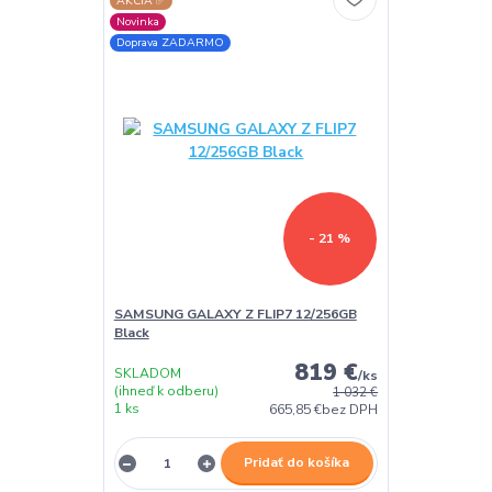
AKCIA ✅
Novinka
Doprava ZADARMO
- 21 %
SAMSUNG GALAXY Z FLIP7 12/256GB
Black
819 €
SKLADOM
/
ks
(ihneď k odberu)
1 032 €
1 ks
665,85 €
bez DPH
Pridať do košíka