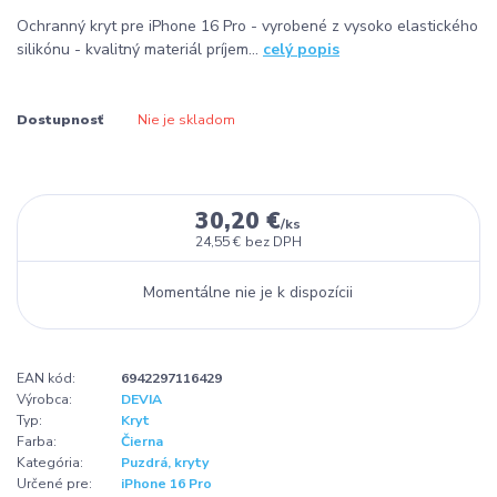
Ochranný kryt pre iPhone 16 Pro - vyrobené z vysoko elastického
silikónu - kvalitný materiál príjem...
celý popis
Dostupnosť
Nie je skladom
30,20 €
/
ks
24,55 €
bez DPH
Momentálne nie je k dispozícii
EAN kód:
6942297116429
Výrobca:
DEVIA
Typ:
Kryt
Farba:
Čierna
Kategória:
Puzdrá, kryty
Určené pre:
iPhone 16 Pro