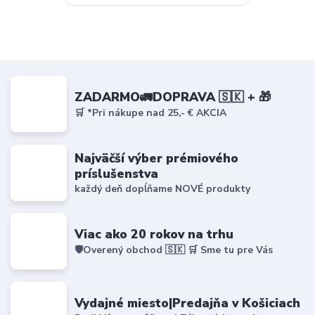
ZADARMO🚛DOPRAVA 🇸🇰 + 🎁
🛒 *Pri nákupe nad 25,- € AKCIA
Najväčší výber prémiového
príslušenstva
každý deň dopĺňame NOVÉ produkty
Viac ako 20 rokov na trhu
🛡️Overený obchod 🇸🇰 🛒 Sme tu pre Vás
Vydajné miesto|Predajňa v Košiciach