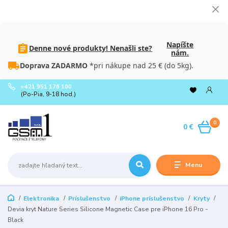
Napíšte
Denne nové produkty! Nenašli ste?
nám.
Doprava ZADARMO
*pri nákupe nad 25 € (do 5kg).
+421 951 176 100
(Po-Pia, 9-18 hod.)
0
0 €
Menu
Elektronika
Príslušenstvo
iPhone príslušenstvo
Kryty
Devia kryt Nature Series Silicone Magnetic Case pre iPhone 16 Pro -
Black