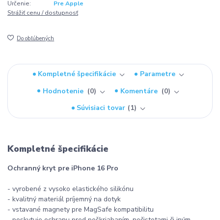
Určenie:
Pre Apple
Strážiť cenu / dostupnosť
Do obľúbených
Kompletné špecifikácie
Parametre
Hodnotenie
0
Komentáre
0
Súvisiaci tovar
1
Kompletné špecifikácie
Ochranný kryt pre iPhone 16 Pro
- vyrobené z vysoko elastického silikónu
- kvalitný materiál príjemný na dotyk
- vstavané magnety pre MagSafe kompatibilitu
- poskytuje ochranu pred poškriabaním, nečistotami či iným