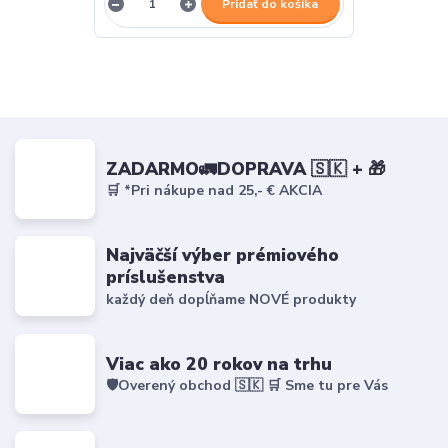
Pridať do košíka
ZADARMO🚛DOPRAVA 🇸🇰 + 🎁
🛒 *Pri nákupe nad 25,- € AKCIA
Najväčší výber prémiového
príslušenstva
každý deň dopĺňame NOVÉ produkty
Viac ako 20 rokov na trhu
🛡️Overený obchod 🇸🇰 🛒 Sme tu pre Vás