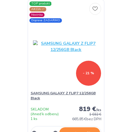
TOP produkt
AKCIA ✅
Novinka
Doprava ZADARMO
- 21 %
SAMSUNG GALAXY Z FLIP7 12/256GB
Black
819 €
SKLADOM
/
ks
(ihneď k odberu)
1 032 €
1 ks
665,85 €
bez DPH