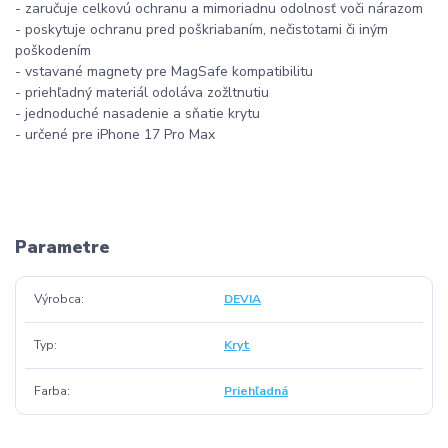
- zaručuje celkovú ochranu a mimoriadnu odolnosť voči nárazom
- poskytuje ochranu pred poškriabaním, nečistotami či iným
poškodením
- vstavané magnety pre MagSafe kompatibilitu
- priehľadný materiál odoláva zožltnutiu
- jednoduché nasadenie a sňatie krytu
- určené pre iPhone 17 Pro Max
Parametre
Výrobca
DEVIA
Typ
Kryt
Farba
Priehľadná