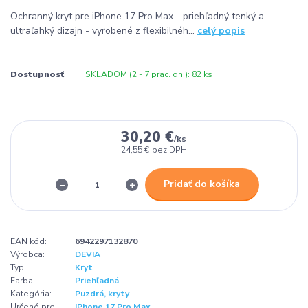
Ochranný kryt pre iPhone 17 Pro Max - priehľadný tenký a
ultraľahký dizajn - vyrobené z flexibilnéh...
celý popis
Dostupnosť
SKLADOM (2 - 7 prac. dni): 82 ks
30,20 €
/
ks
24,55 €
bez DPH
Pridať do košíka
EAN kód:
6942297132870
Výrobca:
DEVIA
Typ:
Kryt
Farba:
Priehľadná
Kategória:
Puzdrá, kryty
Určené pre:
iPhone 17 Pro Max