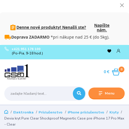
Napíšte
Denne nové produkty! Nenašli ste?
nám.
Doprava ZADARMO
*pri nákupe nad 25 € (do 5kg).
+421 951 176 100
(Po-Pia, 9-18 hod.)
0
0 €
Menu
Elektronika
Príslušenstvo
iPhone príslušenstvo
Kryty
Devia kryt Pure Clear Shockproof Magnertic Case pre iPhone 17 Pro Max
- Clear