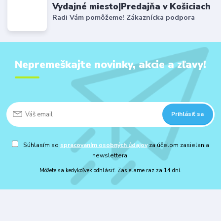
Vydajné miesto|Predajňa v Košiciach
Radi Vám pomôžeme! Zákaznícka podpora
Nepremeškajte novinky, akcie a zľavy!
Prihlásiť sa
Súhlasím so
spracovaním osobných údajov
za účelom zasielania
newslettera.
Môžete sa kedykoľvek odhlásiť. Zasielame raz za 14 dní.