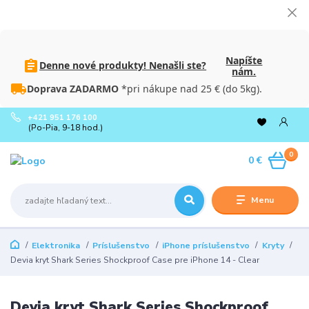
Napíšte
Denne nové produkty! Nenašli ste?
nám.
Doprava ZADARMO
*pri nákupe nad 25 € (do 5kg).
+421 951 176 100
(Po-Pia, 9-18 hod.)
0
0 €
Menu
Elektronika
Príslušenstvo
iPhone príslušenstvo
Kryty
Devia kryt Shark Series Shockproof Case pre iPhone 14 - Clear
Devia kryt Shark Series Shockproof