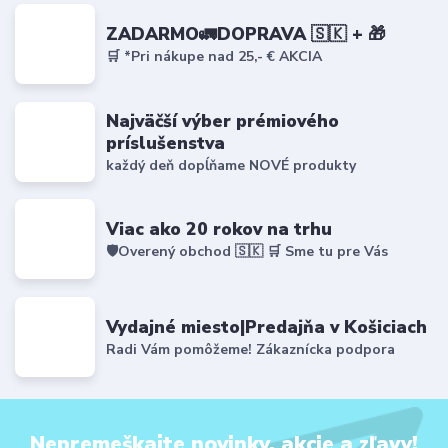
ZADARMO🚛DOPRAVA 🇸🇰 + 🎁
🛒 *Pri nákupe nad 25,- € AKCIA
Najväčší výber prémiového
príslušenstva
každý deň dopĺňame NOVÉ produkty
Viac ako 20 rokov na trhu
🛡️Overený obchod 🇸🇰 🛒 Sme tu pre Vás
Vydajné miesto|Predajňa v Košiciach
Radi Vám pomôžeme! Zákaznícka podpora
Nepremeškajte novinky, akcie a zľavy!