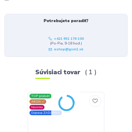
Potrebujete poradiť?
+421 951 176 100
(Po-Pia, 9-18 hod.)
eshop@gsm1.sk
Súvisiaci tovar
1
TOP produkt
AKCIA ✅
Novinka
Doprava ZADARMO