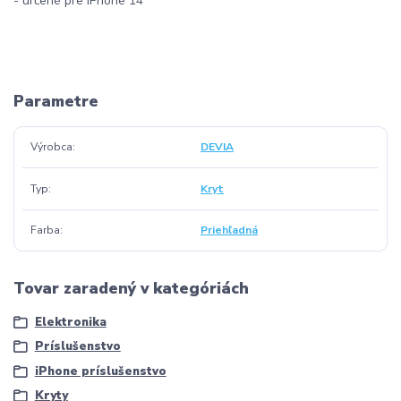
- určené pre iPhone 14
Parametre
Výrobca
DEVIA
Typ
Kryt
Farba
Priehľadná
Tovar zaradený v kategóriách
Elektronika
Príslušenstvo
iPhone príslušenstvo
Kryty