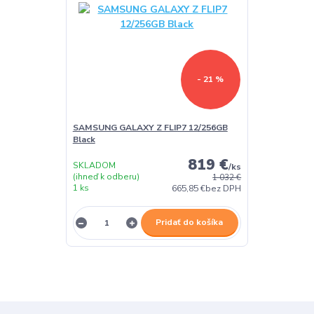
- 21 %
SAMSUNG GALAXY Z FLIP7 12/256GB
Black
819 €
SKLADOM
/
ks
(ihneď k odberu)
1 032 €
1 ks
665,85 €
bez DPH
Pridať do košíka