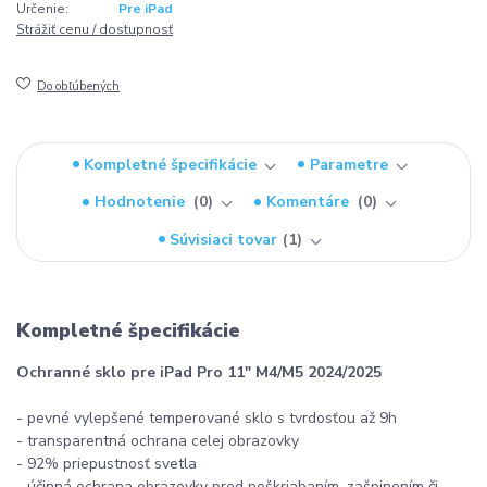
Určenie:
Pre iPad
Strážiť cenu / dostupnosť
Do obľúbených
Kompletné špecifikácie
Parametre
Hodnotenie
0
Komentáre
0
Súvisiaci tovar
1
Kompletné špecifikácie
Ochranné sklo pre iPad Pro 11" M4/M5 2024/2025
- pevné vylepšené temperované sklo s tvrdosťou až 9h
- transparentná ochrana celej obrazovky
- 92% priepustnosť svetla
- účinná ochrana obrazovky pred poškriabaním, zašpinením či