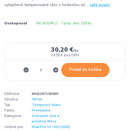
vylepšené temperované sklo s tvrdosťou až ...
celý popis
Dostupnosť
SKLADOM (2 - 7 prac. dni): 153 ks
30,20 €
/
ks
24,55 €
bez DPH
Pridať do košíka
EAN kód:
6942297109360
Výrobca:
DEVIA
Typ:
Tempered Glass
Farba:
Priehľadná
Kategória:
Ochranné sklá a
privátne filtre
Určené pre:
iPad Pro 11" M5 (2025)