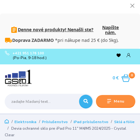
Napíšte
Denne nové produkty! Nenašli ste?
nám.
Doprava ZADARMO
*pri nákupe nad 25 € (do 5kg).
+421 951 176 100
(Po-Pia, 9-18 hod.)
0
0 €
Menu
Elektronika
Príslušenstvo
iPad príslušenstvo
Sklá a fólie
Devia ochranné sklo pre iPad Pro 11" M4/M5 2024/2025 - Crystal
Clear