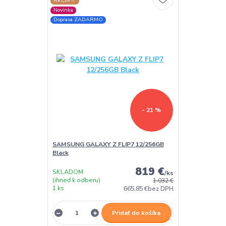
AKCIA ✅
Novinka
Doprava ZADARMO
- 21 %
SAMSUNG GALAXY Z FLIP7 12/256GB
Black
819 €
SKLADOM
/
ks
(ihneď k odberu)
1 032 €
1 ks
665,85 €
bez DPH
Pridať do košíka