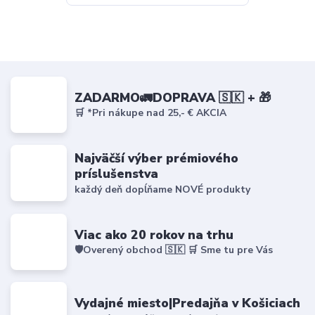
ZADARMO🚛DOPRAVA 🇸🇰 + 🎁
🛒 *Pri nákupe nad 25,- € AKCIA
Najväčší výber prémiového
príslušenstva
každý deň dopĺňame NOVÉ produkty
Viac ako 20 rokov na trhu
🛡️Overený obchod 🇸🇰 🛒 Sme tu pre Vás
Vydajné miesto|Predajňa v Košiciach