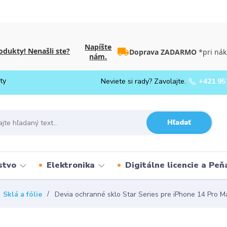
Napíšte
dukty! Nenašli ste?
Doprava ZADARMO
*pri nák
nám.
ty
Neviete si rady? Zavolajte.
+421 95
Hľadať
stvo
Elektronika
Digitálne licencie a Pe
Sklá a fólie
Devia ochranné sklo Star Series pre iPhone 14 Pro M