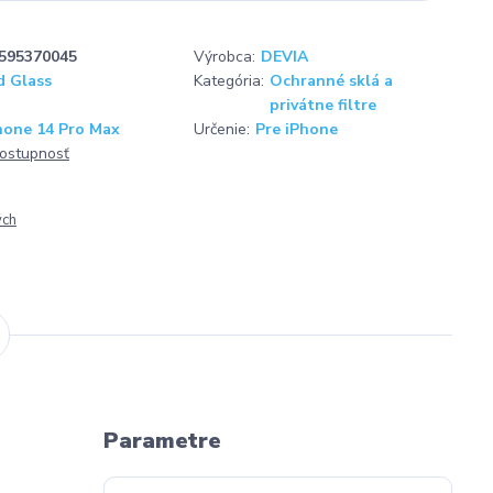
595370045
Výrobca:
DEVIA
 Glass
Kategória:
Ochranné sklá a
privátne filtre
hone 14 Pro Max
Určenie:
Pre iPhone
dostupnosť
ých
Parametre