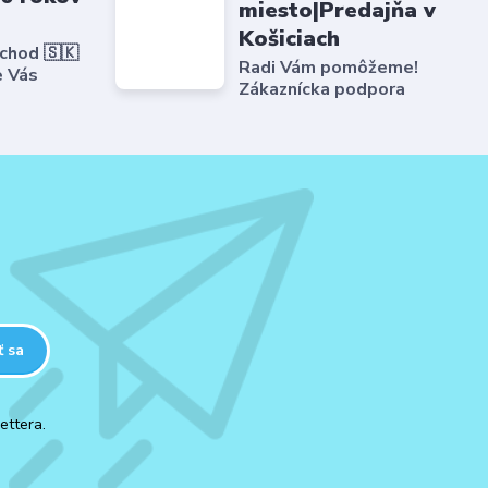
miesto|Predajňa v
Košiciach
bchod 🇸🇰
Radi Vám pomôžeme!
e Vás
Zákaznícka podpora
ť sa
ettera.