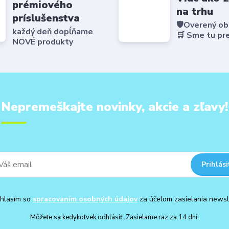
prémiového
na trhu
príslušenstva
🛡️Overený o
každý deň dopĺňame
🛒 Sme tu pr
NOVÉ produkty
Nepremeškajte novinky, akcie a zľavy!
Prihlási
hlasím so
spracovaním osobných údajov
za účelom zasielania newsl
Môžete sa kedykoľvek odhlásiť. Zasielame raz za 14 dní.