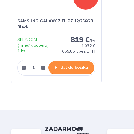
SAMSUNG GALAXY Z FLIP7 12/256GB
Black
819 €
SKLADOM
/
ks
(ihneď k odberu)
1 032 €
1 ks
665,85 €
bez DPH
Pridať do košíka
ZADARMO🚛