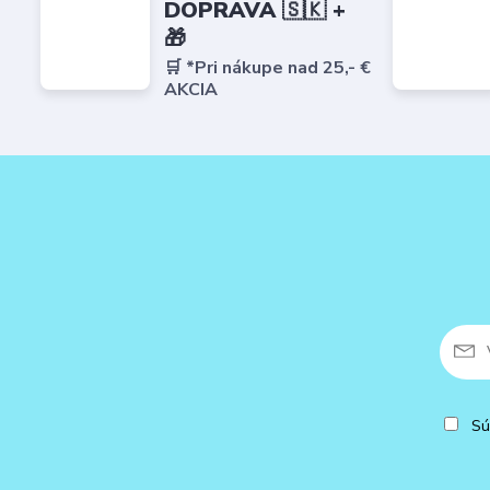
DOPRAVA 🇸🇰 +
🎁
🛒 *Pri nákupe nad 25,- €
AKCIA
Sú