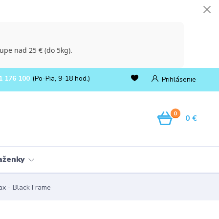
upe nad 25 € (do 5kg).
1 176 100
(Po-Pia, 9-18 hod.)
Prihlásenie
0
0 €
ňaženky
ax - Black Frame