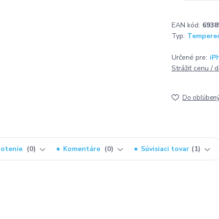
EAN kód:
6938
Typ:
Tempered
Určené pre:
iP
Strážiť cenu / 
Do obľúben
otenie
0
Komentáre
0
Súvisiaci tovar
1