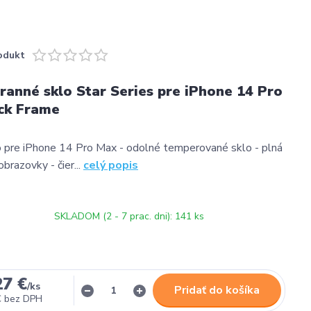
odukt
ranné sklo Star Series pre iPhone 14 Pro
ck Frame
 pre iPhone 14 Pro Max - odolné temperované sklo - plná
obrazovky - čier...
celý popis
SKLADOM (2 - 7 prac. dni): 141 ks
27 €
/
ks
Pridať do košíka
€
bez DPH