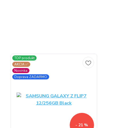
TOP produkt
AKCIA ✅
Novinka
Doprava ZADARMO
- 21 %