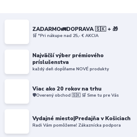
ZADARMO🚛DOPRAVA 🇸🇰 + 🎁
🛒 *Pri nákupe nad 25,- € AKCIA
Najväčší výber prémiového
príslušenstva
každý deň dopĺňame NOVÉ produkty
Viac ako 20 rokov na trhu
🛡️Overený obchod 🇸🇰 🛒 Sme tu pre Vás
Vydajné miesto|Predajňa v Košiciach
Radi Vám pomôžeme! Zákaznícka podpora