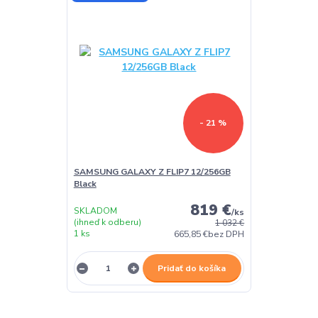
- 21 %
SAMSUNG GALAXY Z FLIP7 12/256GB
Black
819 €
SKLADOM
/
ks
(ihneď k odberu)
1 032 €
1 ks
665,85 €
bez DPH
Pridať do košíka