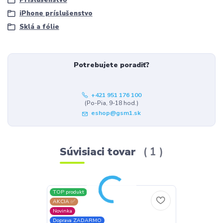
iPhone príslušenstvo
Sklá a fólie
Potrebujete poradiť?
+421 951 176 100
(Po-Pia, 9-18 hod.)
eshop@gsm1.sk
Súvisiaci tovar
1
TOP produkt
AKCIA ✅
Novinka
Doprava ZADARMO