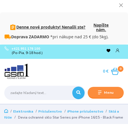
Napíšte
Denne nové produkty! Nenašli ste?
nám.
Doprava ZADARMO
*pri nákupe nad 25 € (do 5kg).
+421 951 176 100
(Po-Pia, 9-18 hod.)
0
0 €
Menu
Elektronika
Príslušenstvo
iPhone príslušenstvo
Sklá a
fólie
Devia ochranné sklo Star Series pre iPhone 16/15 - Black Frame