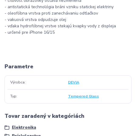
- citlivosť obrazovky ostáva nezmenená
- antistatická technológia bráni vzniku statickej elektriny
- oleofóbna vrstva proti zanechávaniu odtlačkov
- vakuová vrstva odpudzuje olej
- vďaka hydrofóbnej vrstve stekajú kvapky vody z displeja
- určené pre iPhone 16/15
Parametre
Výrobca
DEVIA
Typ
Tempered Glass
Tovar zaradený v kategóriách
Elektronika
Príslušenstvo