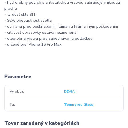
- hydrofóbny povrch s antistatickou vrstvou zabraňuje vniknutiu
prachu
- tvrdosť skla 9H
- 92% priepustnosť svetla
- ochrana pred poškriabaním, lámaniu hrán a iným poškodením
- citlivosť obrazovky ostáva nezmenená
- oleofóbna vrstva proti zanechávaniu odtlačkov
- určené pre iPhone 16 Pro Max
Parametre
Výrobca
DEVIA
Typ
Tempered Glass
Tovar zaradený v kategóriách