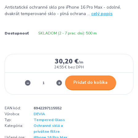
Antistatické ochranné sklo pre iPhone 16 Pro Max - odolné,
dvakrát temperované sklo - plná ochrana ...
celý popis
Dostupnosť
SKLADOM (2 - 7 prac. dni): 500 m
30,20 €
/
m
24,55 €
bez DPH
Pridať do košíka
EAN kód:
6942297115552
Výrobca:
DEVIA
Typ:
Tempered Glass
Kategória:
Ochranné sklá a
privátne filtre
Určené pre:
iPhone 16 Pro Max