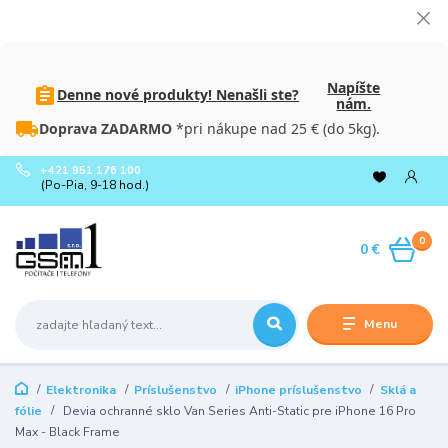
Napíšte
Denne nové produkty! Nenašli ste?
nám.
Doprava ZADARMO
*pri nákupe nad 25 € (do 5kg).
+421 951 176 100
(Po-Pia, 9-18 hod.)
0
0 €
Menu
Elektronika
Príslušenstvo
iPhone príslušenstvo
Sklá a
fólie
Devia ochranné sklo Van Series Anti-Static pre iPhone 16 Pro
Max - Black Frame