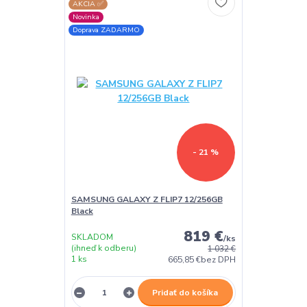
AKCIA ✅
Novinka
Doprava ZADARMO
- 21 %
SAMSUNG GALAXY Z FLIP7 12/256GB
Black
819 €
SKLADOM
/
ks
(ihneď k odberu)
1 032 €
1 ks
665,85 €
bez DPH
Pridať do košíka