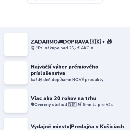
ZADARMO🚛DOPRAVA 🇸🇰 + 🎁
🛒 *Pri nákupe nad 25,- € AKCIA
Najväčší výber prémiového
príslušenstva
každý deň dopĺňame NOVÉ produkty
Viac ako 20 rokov na trhu
🛡️Overený obchod 🇸🇰 🛒 Sme tu pre Vás
Vydajné miesto|Predajňa v Košiciach