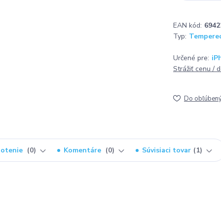
EAN kód:
6942
Typ:
Tempered
Určené pre:
iP
Strážiť cenu / 
Do obľúben
otenie
0
Komentáre
0
Súvisiaci tovar
1