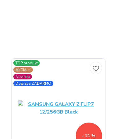
TOP produkt
AKCIA ✅
Novinka
Doprava ZADARMO
- 21 %