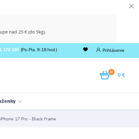
upe nad 25 € (do 5kg).
1 176 100
(Po-Pia, 9-18 hod.)
Prihlásenie
0
0 €
ňaženky
iPhone 17 Pro - Black Frame