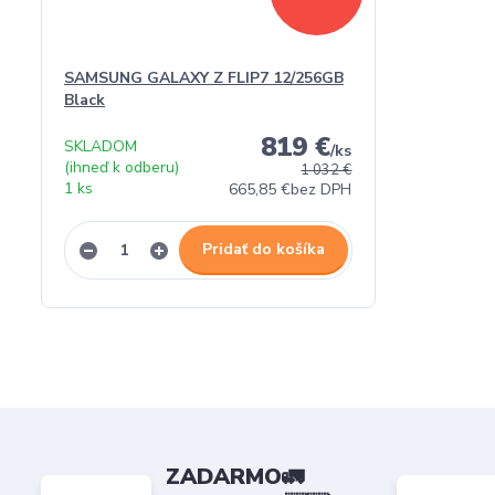
SAMSUNG GALAXY Z FLIP7 12/256GB
Black
819 €
SKLADOM
/
ks
(ihneď k odberu)
1 032 €
1 ks
665,85 €
bez DPH
Pridať do košíka
ZADARMO🚛