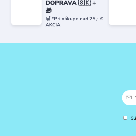
DOPRAVA 🇸🇰 +
🎁
🛒 *Pri nákupe nad 25,- €
AKCIA
Sú