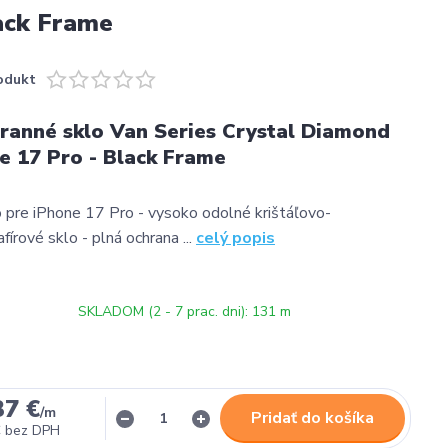
lack Frame
odukt
ranné sklo Van Series Crystal Diamond
e 17 Pro - Black Frame
 pre iPhone 17 Pro - vysoko odolné krištáľovo-
írové sklo - plná ochrana ...
celý popis
SKLADOM (2 - 7 prac. dni): 131 m
37 €
/
m
Pridať do košíka
€
bez DPH