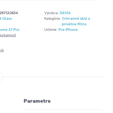
297132634
Výrobca:
DEVIA
 Glass
Kategória:
Ochranné sklá a
privátne filtre
hone 17 Pro
Určenie:
Pre iPhone
dostupnosť
ých
Parametre