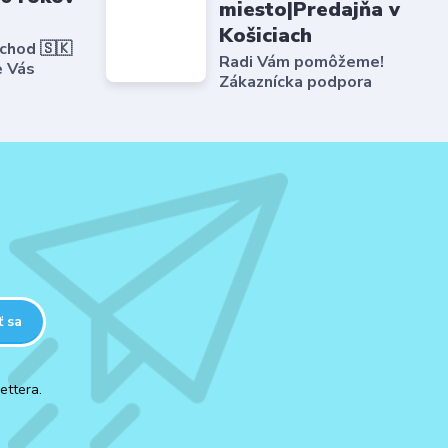
miesto|Predajňa v
Košiciach
bchod 🇸🇰
Radi Vám pomôžeme!
e Vás
Zákaznícka podpora
ť sa
ettera.