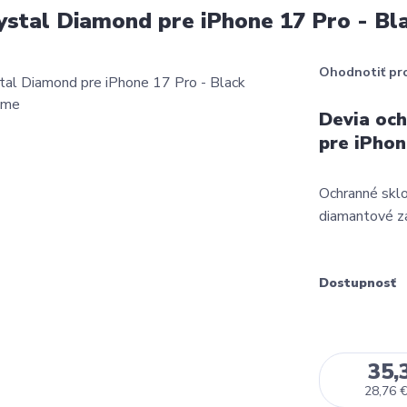
rystal Diamond pre iPhone 17 Pro - B
Ohodnotiť pr
Devia och
pre iPhon
Ochranné sklo
diamantové zaf
Dostupnosť
35,
28,76 