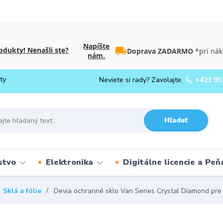
Napíšte
dukty! Nenašli ste?
Doprava ZADARMO
*pri nák
nám.
ty
Neviete si rady? Zavolajte.
+421 95
Hľadať
stvo
Elektronika
Digitálne licencie a Pe
Sklá a fólie
Devia ochranné sklo Van Series Crystal Diamond pre 