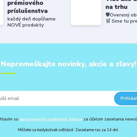
prémiového
na trhu
príslušenstva
🛡️Overený o
každý deň dopĺňame
🛒 Sme tu pr
NOVÉ produkty
Nepremeškajte novinky, akcie a zľavy!
Prihlási
hlasím so
spracovaním osobných údajov
za účelom zasielania newsl
Môžete sa kedykoľvek odhlásiť. Zasielame raz za 14 dní.