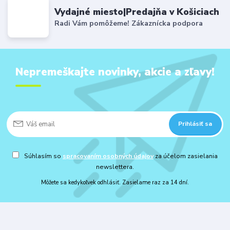
Vydajné miesto|Predajňa v Košiciach
Radi Vám pomôžeme! Zákaznícka podpora
Nepremeškajte novinky, akcie a zľavy!
Prihlásiť sa
Súhlasím so
spracovaním osobných údajov
za účelom zasielania
newslettera.
Môžete sa kedykoľvek odhlásiť. Zasielame raz za 14 dní.