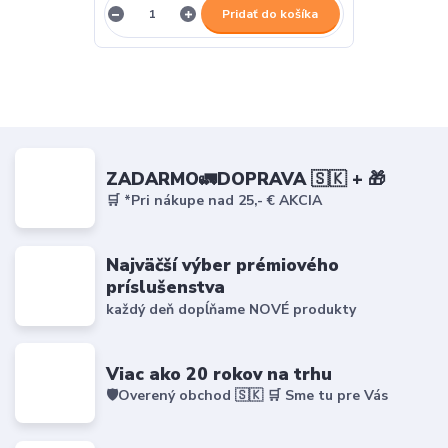
Pridať do košíka
ZADARMO🚛DOPRAVA 🇸🇰 + 🎁
🛒 *Pri nákupe nad 25,- € AKCIA
Najväčší výber prémiového
príslušenstva
každý deň dopĺňame NOVÉ produkty
Viac ako 20 rokov na trhu
🛡️Overený obchod 🇸🇰 🛒 Sme tu pre Vás