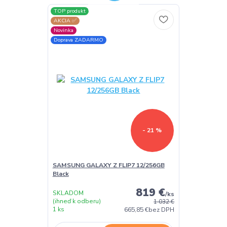
TOP produkt
AKCIA ✅
Novinka
Doprava ZADARMO
- 21 %
SAMSUNG GALAXY Z FLIP7 12/256GB
Black
819 €
SKLADOM
/
ks
(ihneď k odberu)
1 032 €
1 ks
665,85 €
bez DPH