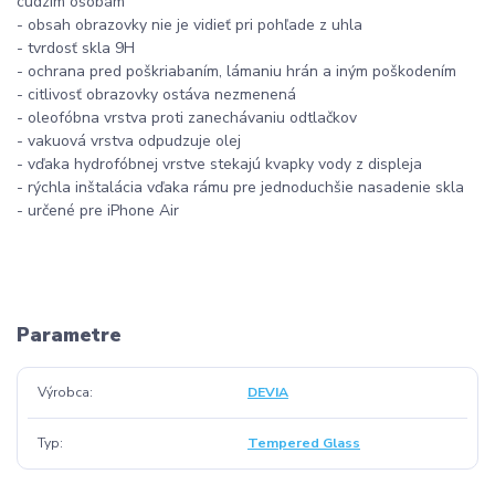
cudzím osobám
- obsah obrazovky nie je vidieť pri pohľade z uhla
- tvrdosť skla 9H
- ochrana pred poškriabaním, lámaniu hrán a iným poškodením
- citlivosť obrazovky ostáva nezmenená
- oleofóbna vrstva proti zanechávaniu odtlačkov
- vakuová vrstva odpudzuje olej
- vďaka hydrofóbnej vrstve stekajú kvapky vody z displeja
- rýchla inštalácia vďaka rámu pre jednoduchšie nasadenie skla
- určené pre iPhone Air
Parametre
Výrobca
DEVIA
Typ
Tempered Glass