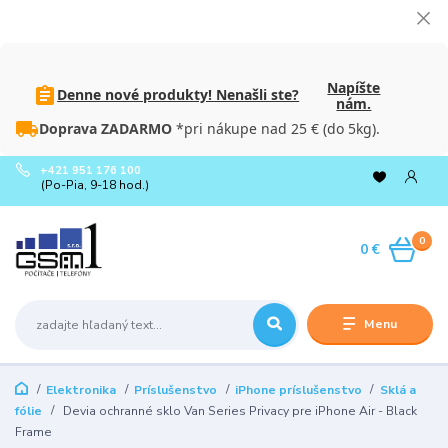
Napíšte
Denne nové produkty! Nenašli ste?
nám.
Doprava ZADARMO
*pri nákupe nad 25 € (do 5kg).
+421 951 176 100
(Po-Pia, 9-18 hod.)
0
0 €
Menu
Elektronika
Príslušenstvo
iPhone príslušenstvo
Sklá a
fólie
Devia ochranné sklo Van Series Privacy pre iPhone Air - Black
Frame