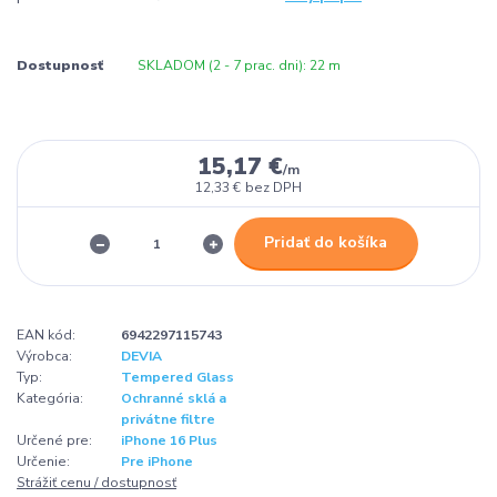
Dostupnosť
SKLADOM (2 - 7 prac. dni): 22 m
15,17 €
/
m
12,33 €
bez DPH
Pridať do košíka
EAN kód:
6942297115743
Výrobca:
DEVIA
Typ:
Tempered Glass
Kategória:
Ochranné sklá a
privátne filtre
Určené pre:
iPhone 16 Plus
Určenie:
Pre iPhone
Strážiť cenu / dostupnosť