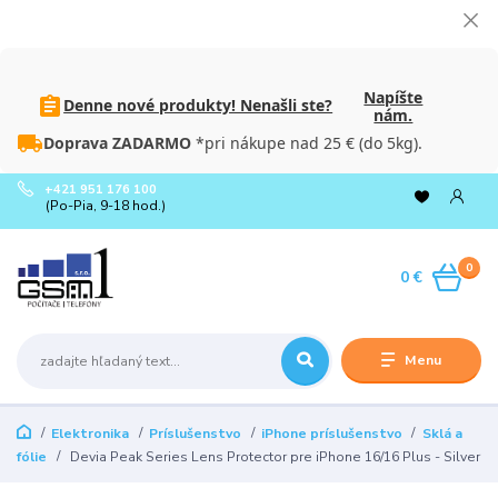
Napíšte
Denne nové produkty! Nenašli ste?
nám.
Doprava ZADARMO
*pri nákupe nad 25 € (do 5kg).
+421 951 176 100
(Po-Pia, 9-18 hod.)
0
0 €
Menu
Elektronika
Príslušenstvo
iPhone príslušenstvo
Sklá a
fólie
Devia Peak Series Lens Protector pre iPhone 16/16 Plus - Silver