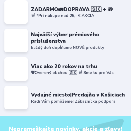
ZADARMO🚛DOPRAVA 🇸🇰 + 🎁
🛒 *Pri nákupe nad 25,- € AKCIA
Najväčší výber prémiového
príslušenstva
každý deň dopĺňame NOVÉ produkty
Viac ako 20 rokov na trhu
🛡️Overený obchod 🇸🇰 🛒 Sme tu pre Vás
Vydajné miesto|Predajňa v Košiciach
Radi Vám pomôžeme! Zákaznícka podpora
Nepremeškajte novinky, akcie a zľavy!