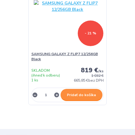
- 21 %
SAMSUNG GALAXY Z FLIP7 12/256GB
Black
819 €
SKLADOM
/
ks
(ihneď k odberu)
1 032 €
1 ks
665,85 €
bez DPH
Pridať do košíka