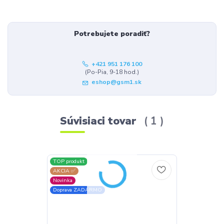
Potrebujete poradiť?
+421 951 176 100
(Po-Pia, 9-18 hod.)
eshop@gsm1.sk
Súvisiaci tovar
1
TOP produkt
AKCIA ✅
Novinka
Doprava ZADARMO