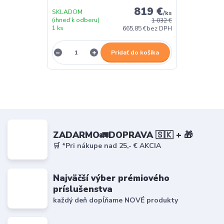
819 €
SKLADOM
/
ks
(ihneď k odberu)
1 032 €
1 ks
665,85 €
bez DPH
Pridať do košíka
ZADARMO🚛DOPRAVA 🇸🇰 + 🎁
🛒 *Pri nákupe nad 25,- € AKCIA
Najväčší výber prémiového
príslušenstva
každý deň dopĺňame NOVÉ produkty