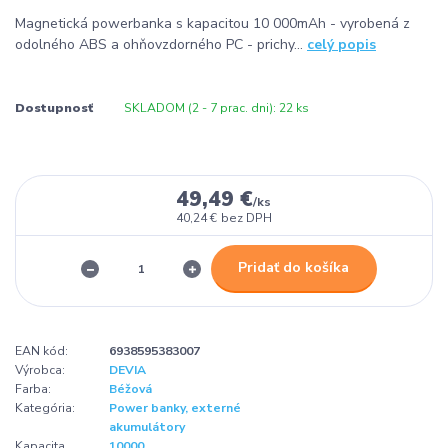
Magnetická powerbanka s kapacitou 10 000mAh - vyrobená z
odolného ABS a ohňovzdorného PC - prichy...
celý popis
Dostupnosť
SKLADOM (2 - 7 prac. dni): 22 ks
49,49 €
/
ks
40,24 €
bez DPH
Pridať do košíka
EAN kód:
6938595383007
Výrobca:
DEVIA
Farba:
Béžová
Kategória:
Power banky, externé
akumulátory
Kapacita
10000