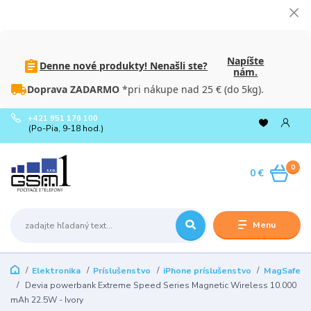
Napíšte
Denne nové produkty! Nenašli ste?
nám.
Doprava ZADARMO
*pri nákupe nad 25 € (do 5kg).
+421 951 176 100
(Po-Pia, 9-18 hod.)
0
0 €
Menu
Elektronika
Príslušenstvo
iPhone príslušenstvo
MagSafe
Devia powerbank Extreme Speed Series Magnetic Wireless 10.000
mAh 22.5W - Ivory