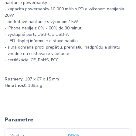
nabíjanie powerbanky
- kapacita powerbanky 10 000 mAh s PD a výkonom nabíjania
20W
- bedrôtové nabíjanie s výkonom 15W
- iPhone nabije z 0% - 60% do 30 minút
- výstupné porty USB-C a USB-A
- LED displej informuje o stave nabitia
- silná ochrana proti, prepätiu, prehriatiu, nadprúdu a skratu
- vhodné na cestovanie v lietadle
- certifikácie: CE, RoHS, FCC
Rozmery:
107 x 67 x 15 mm
Hmotnosť:
189,2 g
Parametre
Výrobca
DEVIA