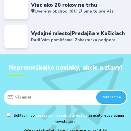
Viac ako 20 rokov na trhu
🛡️Overený obchod 🇸🇰 🛒 Sme tu pre Vás
Vydajné miesto|Predajňa v Košiciach
Radi Vám pomôžeme! Zákaznícka podpora
Nepremeškajte novinky, akcie a zľavy!
Prihlásiť sa
Súhlasím so
spracovaním osobných údajov
za účelom zasielania
newslettera.
Môžete sa kedykoľvek odhlásiť. Zasielame raz za 14 dní.