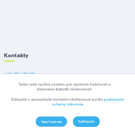
Kontakty
+421 951 176 100
(Po-Pia, 9-18 hod.)
Tento web využíva cookies pre zaistenie funkčnosti a
získavanie štatistík návštevnosti.
eshop@gsm1.sk
Súhlasím s anonymným meraním návštevnosti podľa
podmienok
ocharny súkromia
Súhlasím
Nastavenia
© 2026 GSM1 s.r.o. - Všetky práva vyhradené.