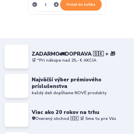
Pridať do košíka
ZADARMO🚛DOPRAVA 🇸🇰 + 🎁
🛒 *Pri nákupe nad 25,- € AKCIA
Najväčší výber prémiového
príslušenstva
každý deň dopĺňame NOVÉ produkty
Viac ako 20 rokov na trhu
🛡️Overený obchod 🇸🇰 🛒 Sme tu pre Vás