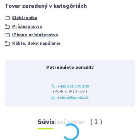
Tovar zaradený v kategóriách
Elektronika
Príslušenstvo
iPhone príslušenstvo
Káble, doky, napájanie
Potrebujete poradiť?
+421 951 176 100
(Po-Pia, 9-18 hod.)
eshop@gsm1.sk
Súvisiaci tovar
1