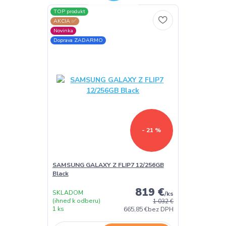
TOP produkt
AKCIA ✅
Novinka
Doprava ZADARMO
- 21 %
SAMSUNG GALAXY Z FLIP7 12/256GB
Black
819 €
SKLADOM
/
ks
(ihneď k odberu)
1 032 €
1 ks
665,85 €
bez DPH