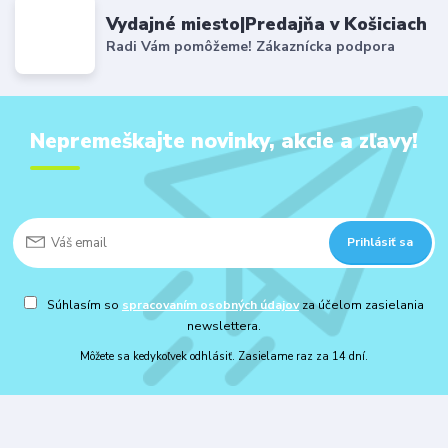
Vydajné miesto|Predajňa v Košiciach
Radi Vám pomôžeme! Zákaznícka podpora
Nepremeškajte novinky, akcie a zľavy!
Prihlásiť sa
Súhlasím so
spracovaním osobných údajov
za účelom zasielania
newslettera.
Môžete sa kedykoľvek odhlásiť. Zasielame raz za 14 dní.