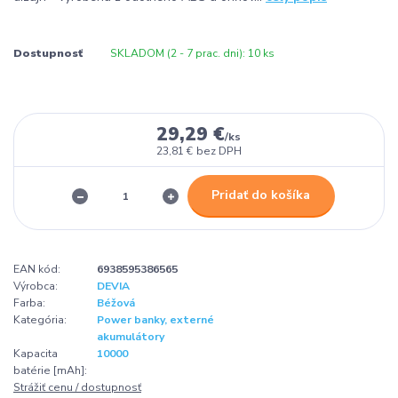
Dostupnosť
SKLADOM (2 - 7 prac. dni): 10 ks
29,29 €
/
ks
23,81 €
bez DPH
Pridať do košíka
EAN kód:
6938595386565
Výrobca:
DEVIA
Farba:
Béžová
Kategória:
Power banky, externé
akumulátory
Kapacita
10000
batérie [mAh]:
Strážiť cenu / dostupnosť