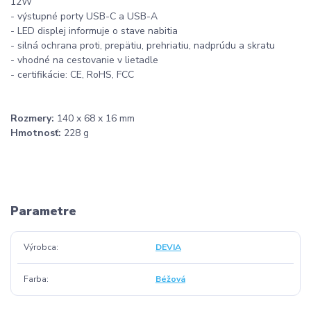
12W
- výstupné porty USB-C a USB-A
- LED displej informuje o stave nabitia
- silná ochrana proti, prepätiu, prehriatiu, nadprúdu a skratu
- vhodné na cestovanie v lietadle
- certifikácie: CE, RoHS, FCC
Rozmery:
140 x 68 x 16 mm
Hmotnosť:
228 g
Parametre
Výrobca
DEVIA
Farba
Béžová