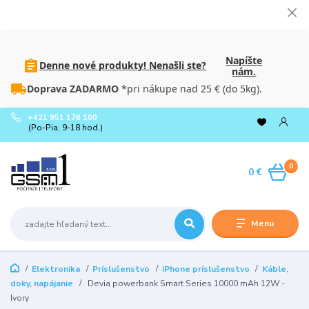
Napíšte
Denne nové produkty! Nenašli ste?
nám.
Doprava ZADARMO
*pri nákupe nad 25 € (do 5kg).
+421 951 176 100
(Po-Pia, 9-18 hod.)
0
0 €
Menu
Elektronika
Príslušenstvo
iPhone príslušenstvo
Káble,
doky, napájanie
Devia powerbank Smart Series 10000 mAh 12W -
Ivory