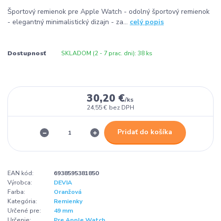
Športový remienok pre Apple Watch - odolný športový remienok
- elegantný minimalistický dizajn - za...
celý popis
Dostupnosť
SKLADOM (2 - 7 prac. dni): 38 ks
30,20 €
/
ks
24,55 €
bez DPH
Pridať do košíka
EAN kód:
6938595381850
Výrobca:
DEVIA
Farba:
Oranžová
Kategória:
Remienky
Určené pre:
49 mm
Určenie:
Pre Apple Watch