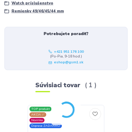
Watch príslušenstvo
Remienky 49/46/45/44 mm
Potrebujete poradiť?
+421 951 176 100
(Po-Pia, 9-18 hod.)
eshop@gsm1.sk
Súvisiaci tovar
1
TOP produkt
AKCIA ✅
Novinka
Doprava ZADARMO