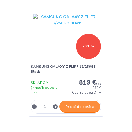
- 21 %
SAMSUNG GALAXY Z FLIP7 12/256GB
Black
819 €
SKLADOM
/
ks
(ihneď k odberu)
1 032 €
1 ks
665,85 €
bez DPH
Pridať do košíka