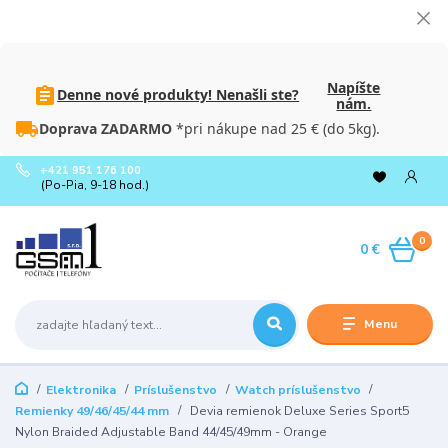
Napíšte
Denne nové produkty! Nenašli ste?
nám.
Doprava ZADARMO
*pri nákupe nad 25 € (do 5kg).
+421 951 176 100
(Po-Pia, 9-18 hod.)
0
0 €
Menu
Elektronika
Príslušenstvo
Watch príslušenstvo
Remienky 49/46/45/44 mm
Devia remienok Deluxe Series Sport5
Nylon Braided Adjustable Band 44/45/49mm - Orange