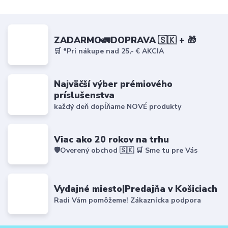
ZADARMO🚛DOPRAVA 🇸🇰 + 🎁
🛒 *Pri nákupe nad 25,- € AKCIA
Najväčší výber prémiového
príslušenstva
každý deň dopĺňame NOVÉ produkty
Viac ako 20 rokov na trhu
🛡️Overený obchod 🇸🇰 🛒 Sme tu pre Vás
Vydajné miesto|Predajňa v Košiciach
Radi Vám pomôžeme! Zákaznícka podpora