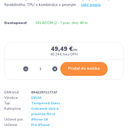
flexibilného TPU v kombinácii s pevným ...
celý popis
Dostupnosť
SKLADOM (2 - 7 prac. dni): 40 m
49,49 €
/
m
40,24 €
bez DPH
Pridať do košíka
EAN kód:
6942297117747
Výrobca:
DEVIA
Typ:
Tempered Glass
Kategória:
Ochranné sklá a
privátne filtre
Určené pre:
iPhone 16
Určenie:
Pre iPhone