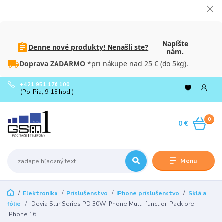
Napíšte
Denne nové produkty! Nenašli ste?
nám.
Doprava ZADARMO
*pri nákupe nad 25 € (do 5kg).
+421 951 176 100
(Po-Pia, 9-18 hod.)
0
0 €
Menu
Elektronika
Príslušenstvo
iPhone príslušenstvo
Sklá a
fólie
Devia Star Series PD 30W iPhone Multi-function Pack pre
iPhone 16