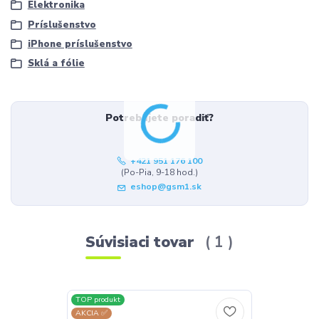
Elektronika
Príslušenstvo
iPhone príslušenstvo
Sklá a fólie
Potrebujete poradiť?
+421 951 176 100
(Po-Pia, 9-18 hod.)
eshop@gsm1.sk
Súvisiaci tovar
1
TOP produkt
AKCIA ✅