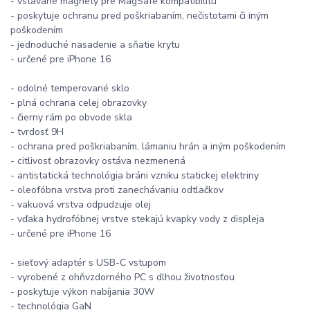
- vstavané magnety pre MagSafe kompatibilitu
- poskytuje ochranu pred poškriabaním, nečistotami či iným
poškodením
- jednoduché nasadenie a sňatie krytu
- určené pre iPhone 16
- odolné temperované sklo
- plná ochrana celej obrazovky
- čierny rám po obvode skla
- tvrdosť 9H
- ochrana pred poškriabaním, lámaniu hrán a iným poškodením
- citlivosť obrazovky ostáva nezmenená
- antistatická technológia bráni vzniku statickej elektriny
- oleofóbna vrstva proti zanechávaniu odtlačkov
- vakuová vrstva odpudzuje olej
- vďaka hydrofóbnej vrstve stekajú kvapky vody z displeja
- určené pre iPhone 16
- sieťový adaptér s USB-C vstupom
- vyrobené z ohňvzdorného PC s dlhou životnosťou
- poskytuje výkon nabíjania 30W
- technológia GaN