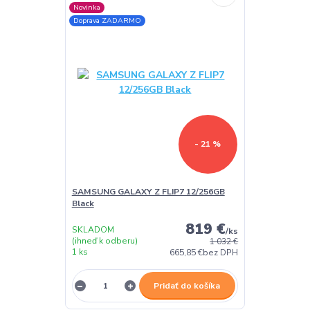
Novinka
Doprava ZADARMO
- 21 %
SAMSUNG GALAXY Z FLIP7 12/256GB
Black
819 €
SKLADOM
/
ks
(ihneď k odberu)
1 032 €
1 ks
665,85 €
bez DPH
Pridať do košíka