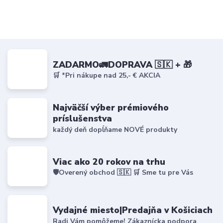
ZADARMO🚛DOPRAVA 🇸🇰 + 🎁
🛒 *Pri nákupe nad 25,- € AKCIA
Najväčší výber prémiového
príslušenstva
každý deň dopĺňame NOVÉ produkty
Viac ako 20 rokov na trhu
🛡️Overený obchod 🇸🇰 🛒 Sme tu pre Vás
Vydajné miesto|Predajňa v Košiciach
Radi Vám pomôžeme! Zákaznícka podpora