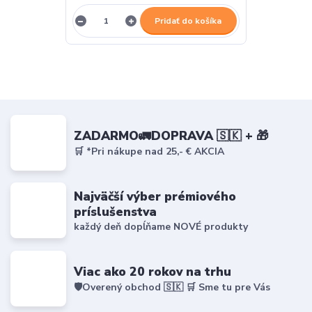
Pridať do košíka
ZADARMO🚛DOPRAVA 🇸🇰 + 🎁
🛒 *Pri nákupe nad 25,- € AKCIA
Najväčší výber prémiového
príslušenstva
každý deň dopĺňame NOVÉ produkty
Viac ako 20 rokov na trhu
🛡️Overený obchod 🇸🇰 🛒 Sme tu pre Vás