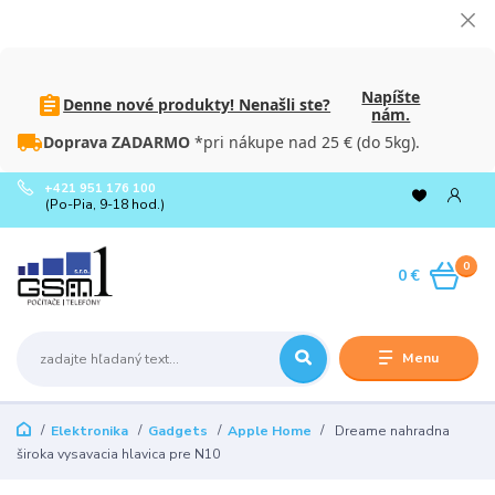
Napíšte
Denne nové produkty! Nenašli ste?
nám.
Doprava ZADARMO
*pri nákupe nad 25 € (do 5kg).
+421 951 176 100
(Po-Pia, 9-18 hod.)
0
0 €
Menu
Elektronika
Gadgets
Apple Home
Dreame nahradna
široka vysavacia hlavica pre N10