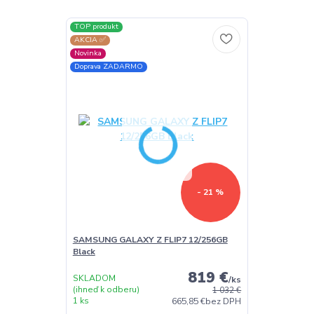
TOP produkt
AKCIA ✅
Novinka
Doprava ZADARMO
- 21 %
SAMSUNG GALAXY Z FLIP7 12/256GB
Black
819 €
SKLADOM
/
ks
(ihneď k odberu)
1 032 €
1 ks
665,85 €
bez DPH