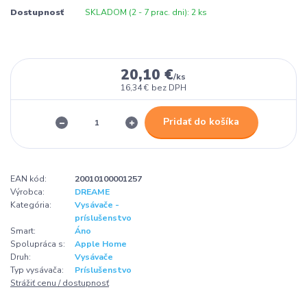
Dostupnosť
SKLADOM (2 - 7 prac. dni): 2 ks
20,10 €
/
ks
16,34 €
bez DPH
Pridať do košíka
EAN kód:
20010100001257
Výrobca:
DREAME
Kategória:
Vysávače -
príslušenstvo
Smart:
Áno
Spolupráca s:
Apple Home
Druh:
Vysávače
Typ vysávača:
Príslušenstvo
Strážiť cenu / dostupnosť