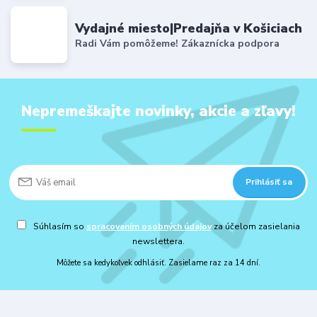
Vydajné miesto|Predajňa v Košiciach
Radi Vám pomôžeme! Zákaznícka podpora
Nepremeškajte novinky, akcie a zľavy!
Prihlásiť sa
Súhlasím so
spracovaním osobných údajov
za účelom zasielania
newslettera.
Môžete sa kedykoľvek odhlásiť. Zasielame raz za 14 dní.