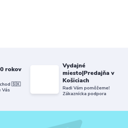
Vydajné
20 rokov
miesto|Predajňa v
Košiciach
bchod 🇸🇰
Radi Vám pomôžeme!
e Vás
Zákaznícka podpora