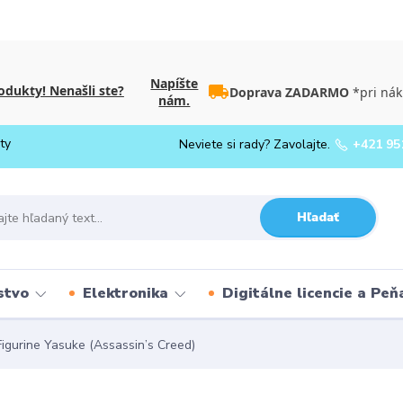
Napíšte
dukty! Nenašli ste?
Doprava ZADARMO
*pri nák
nám.
ty
Neviete si rady? Zavolajte.
+421 95
Hľadať
stvo
Elektronika
Digitálne licencie a Pe
igurine Yasuke (Assassin’s Creed)