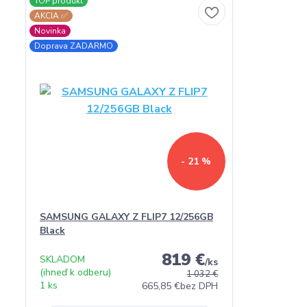
TOP produkt
AKCIA ✅
Novinka
Doprava ZADARMO
- 21 %
SAMSUNG GALAXY Z FLIP7 12/256GB
Black
819 €
SKLADOM
/
ks
(ihneď k odberu)
1 032 €
1 ks
665,85 €
bez DPH