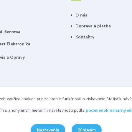
O nás
Doprava a platba
slušenstva
Kontakty
rt Elektronika
vis a Opravy
b využíva cookies pre zaistenie funkčnosti a získavanie štatistík návš
ím s anonymným meraním návštevnosti podľa
podmienok ocharny sú
Súhlasím
Nastavenia