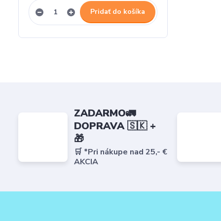
Pridať do košíka
ZADARMO🚛
DOPRAVA 🇸🇰 +
🎁
🛒 *Pri nákupe nad 25,- €
AKCIA