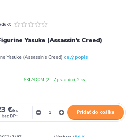
odukt
igurine Yasuke (Assassin’s Creed)
ine Yasuke (Assassin’s Creed)
celý popis
SKLADOM (2 - 7 prac. dni): 2 ks
23 €
/
ks
Pridať do košíka
€
bez DPH