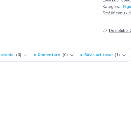
EAN kód:
5908
Kategória:
Figú
Strážiť cenu / 
Do obľúben
otenie
0
Komentáre
0
Súvisiaci tovar
1