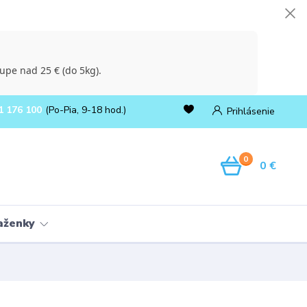
upe nad 25 € (do 5kg).
1 176 100
(Po-Pia, 9-18 hod.)
Prihlásenie
0
0 €
ňaženky