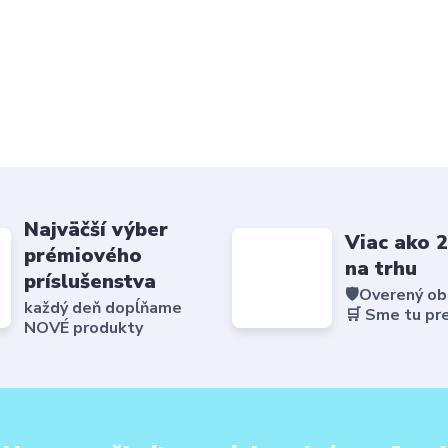
Najväčší výber
Viac ako 
prémiového
na trhu
príslušenstva
🛡️Overený o
každý deň dopĺňame
🛒 Sme tu pr
NOVÉ produkty