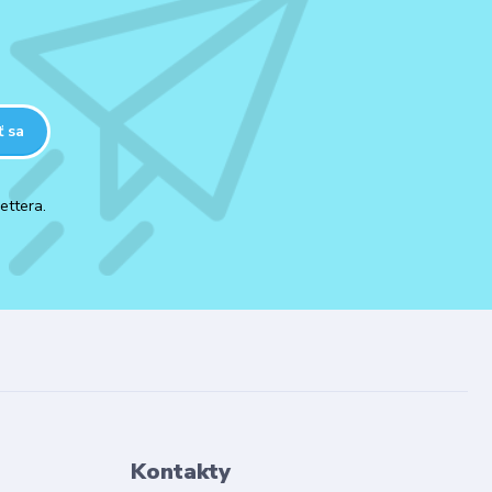
ť sa
ettera.
Kontakty