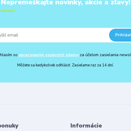
Nepremeškajte novinky, akcie a zľavy!
Prihlási
hlasím so
spracovaním osobných údajov
za účelom zasielania newsl
Môžete sa kedykoľvek odhlásiť. Zasielame raz za 14 dní.
ponuky
Informácie