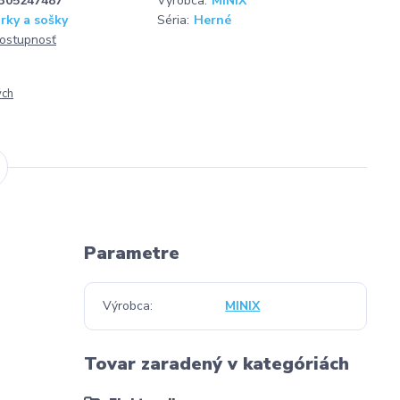
305247487
Výrobca:
MINIX
rky a sošky
Séria:
Herné
dostupnosť
ých
Parametre
Výrobca
MINIX
Tovar zaradený v kategóriách