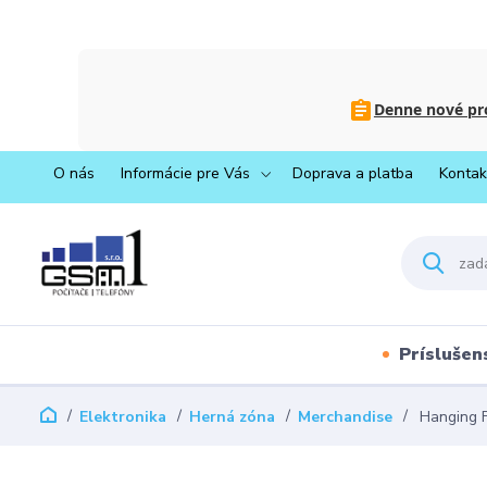
Denne nové pro
O nás
Informácie pre Vás
Doprava a platba
Kontak
Príslušen
Elektronika
Herná zóna
Merchandise
Hanging F