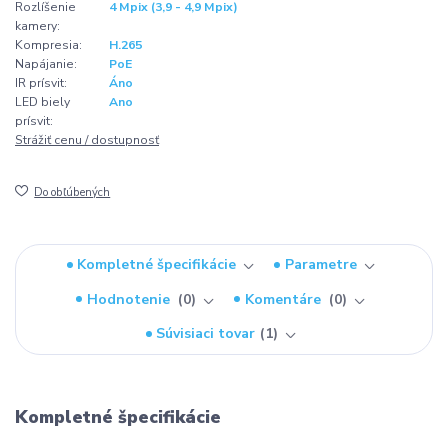
Rozlíšenie
4 Mpix (3,9 - 4,9 Mpix)
kamery:
Kompresia:
H.265
Napájanie:
PoE
IR prísvit:
Áno
LED biely
Ano
prísvit:
Strážiť cenu / dostupnosť
Do obľúbených
Kompletné špecifikácie
Parametre
Hodnotenie
0
Komentáre
0
Súvisiaci tovar
1
Kompletné špecifikácie