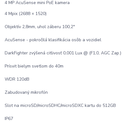
4 MP AcuSense mini PoE kamera
4 Mpix (2688 × 1520)
Objektív 2,8mm, uhol záberu 100,2°
AcuSense - pokročilá klasifikácia osôb a vozidiel
DarkFighter zvýšená citlivosť 0,001 Lux @ (F1,0, AGC Zap.)
Prísvit bielym svetlom do 40m
WDR 120dB
Zabudovaný mikrofón
Slot na microSD/microSDHC/microSDXC kartu do 512GB
IP67