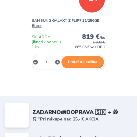
SAMSUNG GALAXY Z FLIP7 12/256GB
Black
819 €
SKLADOM
/
ks
(ihneď k odberu)
1 032 €
1 ks
665,85 €
bez DPH
Pridať do košíka
ZADARMO🚛DOPRAVA 🇸🇰 + 🎁
🛒 *Pri nákupe nad 25,- € AKCIA