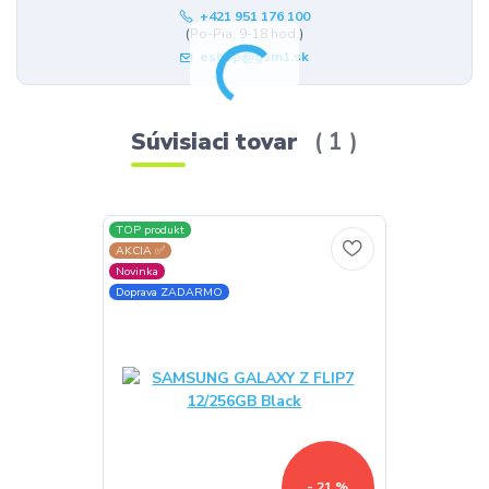
+421 951 176 100
(Po-Pia, 9-18 hod.)
eshop@gsm1.sk
Súvisiaci tovar
1
TOP produkt
AKCIA ✅
Novinka
Doprava ZADARMO
- 21 %