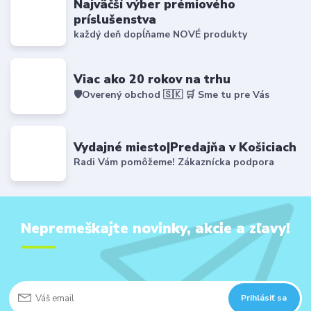
Najväčší výber prémiového
príslušenstva
každý deň dopĺňame NOVÉ produkty
Viac ako 20 rokov na trhu
🛡️Overený obchod 🇸🇰 🛒 Sme tu pre Vás
Vydajné miesto|Predajňa v Košiciach
Radi Vám pomôžeme! Zákaznícka podpora
Nepremeškajte novinky, akcie a zľavy!
Prihlásiť sa