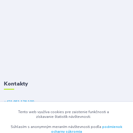
Kontakty
+421 951 176 100
(Po-Pia, 9-18 hod.)
Tento web využíva cookies pre zaistenie funkčnosti a
získavanie štatistík návštevnosti.
eshop@gsm1.sk
Súhlasím s anonymným meraním návštevnosti podľa
podmienok
ocharny súkromia