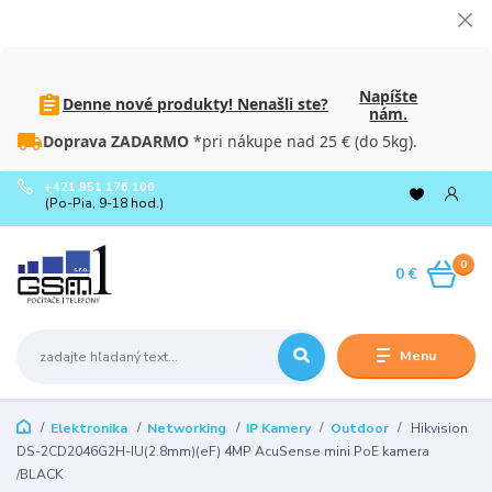
Napíšte
Denne nové produkty! Nenašli ste?
nám.
Doprava ZADARMO
*pri nákupe nad 25 € (do 5kg).
+421 951 176 100
(Po-Pia, 9-18 hod.)
0
0 €
Menu
Elektronika
Networking
IP Kamery
Outdoor
Hikvision
DS-2CD2046G2H-IU(2.8mm)(eF) 4MP AcuSense mini PoE kamera
/BLACK