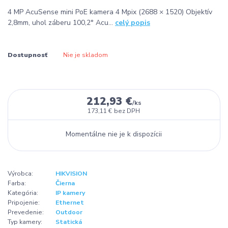
4 MP AcuSense mini PoE kamera 4 Mpix (2688 × 1520) Objektív
2,8mm, uhol záberu 100,2° Acu...
celý popis
Dostupnosť
Nie je skladom
212,93 €
/
ks
173,11 €
bez DPH
Momentálne nie je k dispozícii
Výrobca:
HIKVISION
Farba:
Čierna
Kategória:
IP kamery
Pripojenie:
Ethernet
Prevedenie:
Outdoor
Typ kamery:
Statická