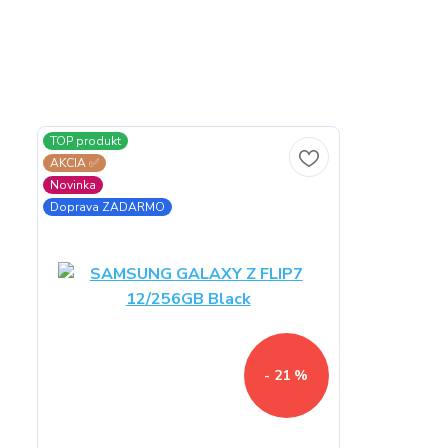
TOP produkt
AKCIA ✅
Novinka
Doprava ZADARMO
- 21 %