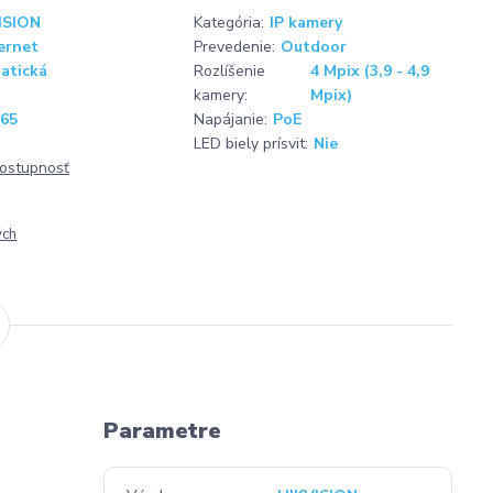
ISION
Kategória:
IP kamery
ernet
Prevedenie:
Outdoor
atická
Rozlíšenie
4 Mpix (3,9 - 4,9
kamery:
Mpix)
265
Napájanie:
PoE
LED biely prísvit:
Nie
dostupnosť
ých
Parametre