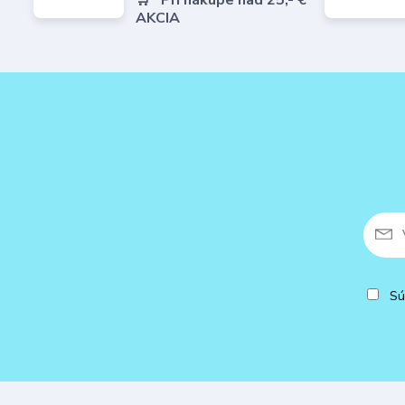
🛒 *Pri nákupe nad 25,- €
AKCIA
Sú