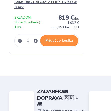
SAMSUNG GALAXY Z FLIP7 12/256GB
Black
819 €
SKLADOM
/
ks
(ihneď k odberu)
1 032 €
1 ks
665,85 €
bez DPH
Pridať do košíka
ZADARMO🚛
DOPRAVA 🇸🇰 +
🎁