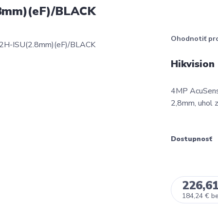
.8mm)(eF)/BLACK
Ohodnotiť pr
Hikvisio
4MP AcuSense
2,8mm, uhol z
Dostupnosť
226,61
184,24 €
b