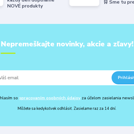
každý deň dopĺňame
🛒 Sme tu pr
NOVÉ produkty
Nepremeškajte novinky, akcie a zľavy!
Prihlási
hlasím so
spracovaním osobných údajov
za účelom zasielania newsl
Môžete sa kedykoľvek odhlásiť. Zasielame raz za 14 dní.