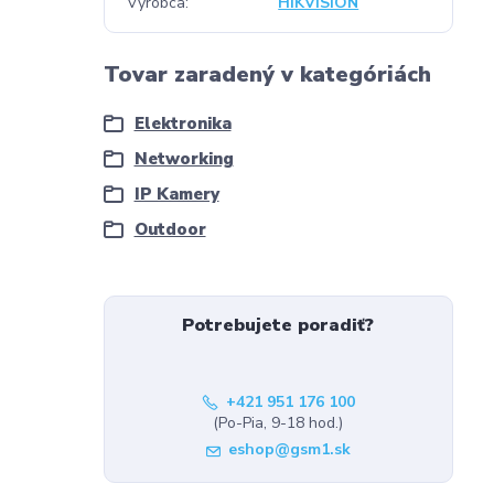
Výrobca
HIKVISION
Tovar zaradený v kategóriách
Elektronika
Networking
IP Kamery
Outdoor
Potrebujete poradiť?
+421 951 176 100
(Po-Pia, 9-18 hod.)
eshop@gsm1.sk