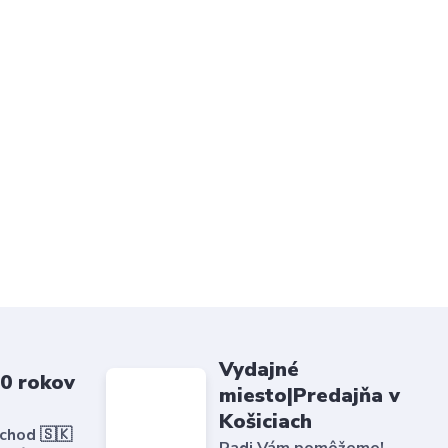
Vydajné
20 rokov
miesto|Predajňa v
Košiciach
bchod 🇸🇰