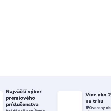
Najväčší výber
Viac ako 
prémiového
na trhu
príslušenstva
🛡️Overený o