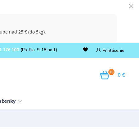
upe nad 25 € (do 5kg).
1 176 100
(Po-Pia, 9-18 hod.)
Prihlásenie
0
0 €
ňaženky