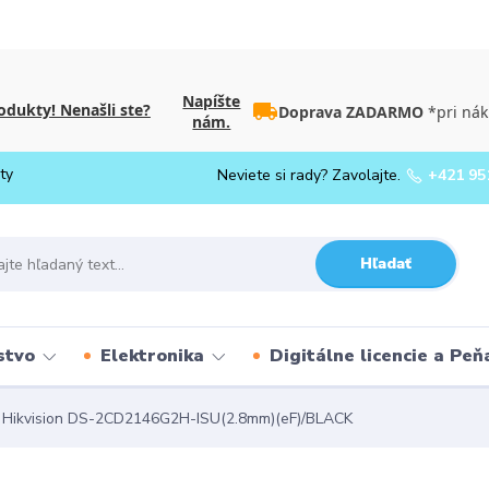
Napíšte
dukty! Nenašli ste?
Doprava ZADARMO
*pri nák
nám.
ty
Neviete si rady? Zavolajte.
+421 95
Hľadať
stvo
Elektronika
Digitálne licencie a Pe
Hikvision DS-2CD2146G2H-ISU(2.8mm)(eF)/BLACK