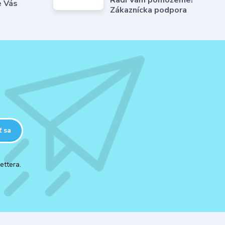
Radi Vám pomôžeme!
e Vás
Zákaznícka podpora
ť sa
ettera.