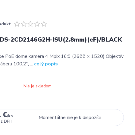
odukt
n DS-2CD2146G2H-ISU(2.8mm)(eF)/BLACK
 PoE dome kamera 4 Mpix 16:9 (2688 × 1520) Objektív
áberu 100,2°, ...
celý popis
Nie je skladom
 €
/
ks
Momentálne nie je k dispozícii
ez DPH