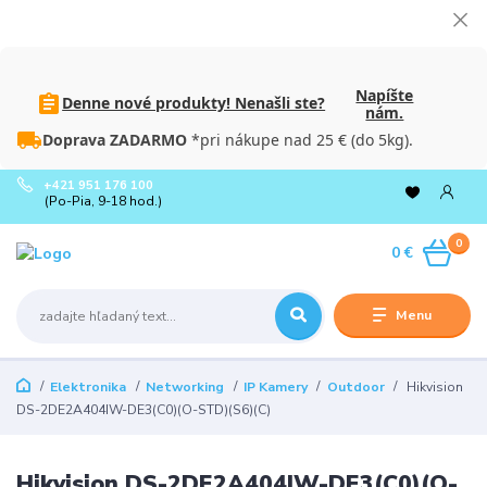
Napíšte
Denne nové produkty! Nenašli ste?
nám.
Doprava ZADARMO
*pri nákupe nad 25 € (do 5kg).
+421 951 176 100
(Po-Pia, 9-18 hod.)
0
0 €
Menu
Elektronika
Networking
IP Kamery
Outdoor
Hikvision
DS-2DE2A404IW-DE3(C0)(O-STD)(S6)(C)
Hikvision DS-2DE2A404IW-DE3(C0)(O-