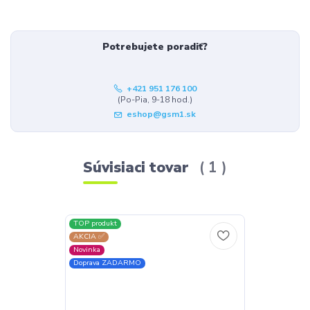
Potrebujete poradiť?
+421 951 176 100
(Po-Pia, 9-18 hod.)
eshop@gsm1.sk
Súvisiaci tovar
1
TOP produkt
AKCIA ✅
Novinka
Doprava ZADARMO