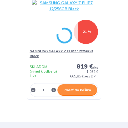
- 21 %
SAMSUNG GALAXY Z FLIP7 12/256GB
Black
819 €
SKLADOM
/
ks
(ihneď k odberu)
1 032 €
1 ks
665,85 €
bez DPH
Pridať do košíka