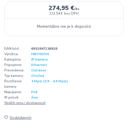
274,95 €
/
ks
223,54 €
bez DPH
Momentálne nie je k dispozícii
EAN kód:
6931847136918
Výrobca:
HIKVISION
Kategória:
IP kamery
Pripojenie:
Ethernet
Prevedenie:
Outdoor
Typ kamery:
Otočná
Rozlíšenie
4 Mpix (3,9 - 4,9 Mpix)
kamery:
Napájanie:
PoE
IR prísvit:
Áno
Strážiť cenu / dostupnosť
Do obľúbených