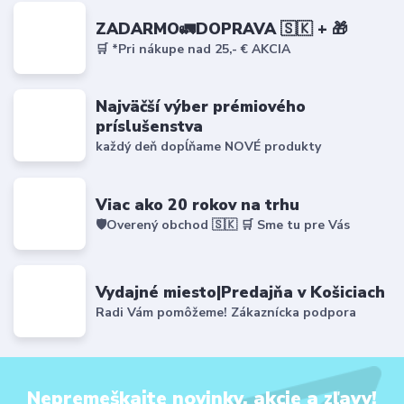
ZADARMO🚛DOPRAVA 🇸🇰 + 🎁
🛒 *Pri nákupe nad 25,- € AKCIA
Najväčší výber prémiového
príslušenstva
každý deň dopĺňame NOVÉ produkty
Viac ako 20 rokov na trhu
🛡️Overený obchod 🇸🇰 🛒 Sme tu pre Vás
Vydajné miesto|Predajňa v Košiciach
Radi Vám pomôžeme! Zákaznícka podpora
Nepremeškajte novinky, akcie a zľavy!