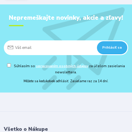
Nepremeškajte novinky, akcie a zľavy!
Prihlásiť sa
Súhlasím so
spracovaním osobných údajov
za účelom zasielania
newslettera.
Môžete sa kedykoľvek odhlásiť. Zasielame raz za 14 dní.
Všetko o Nákupe