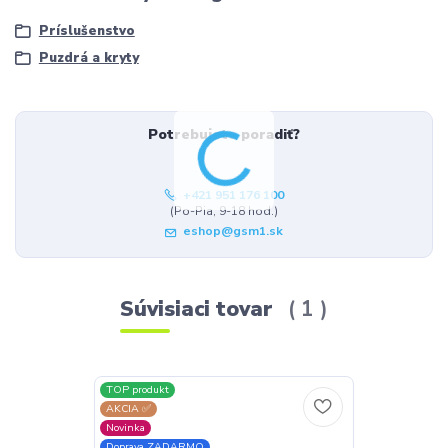
Príslušenstvo
Puzdrá a kryty
Potrebujete poradiť?
+421 951 176 100
(Po-Pia, 9-18 hod.)
eshop@gsm1.sk
Súvisiaci tovar
1
TOP produkt
AKCIA ✅
Novinka
Doprava ZADARMO