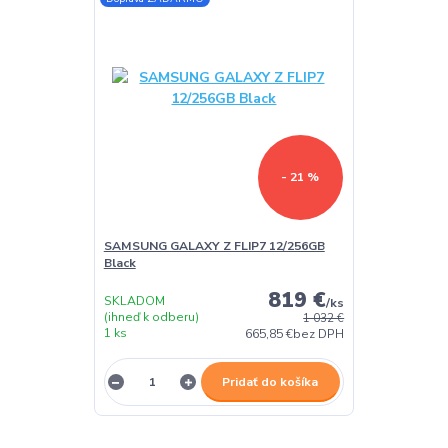
- 21 %
SAMSUNG GALAXY Z FLIP7 12/256GB
Black
819 €
SKLADOM
/
ks
(ihneď k odberu)
1 032 €
1 ks
665,85 €
bez DPH
Pridať do košíka