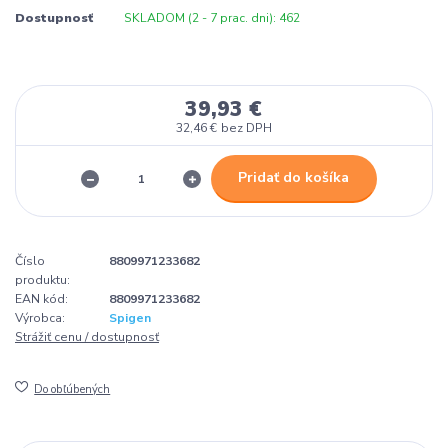
Dostupnosť
SKLADOM (2 - 7 prac. dni): 462
39,93 €
32,46 €
bez DPH
Pridať do košíka
Číslo
8809971233682
produktu:
EAN kód:
8809971233682
Výrobca:
Spigen
Strážiť cenu / dostupnosť
Do obľúbených