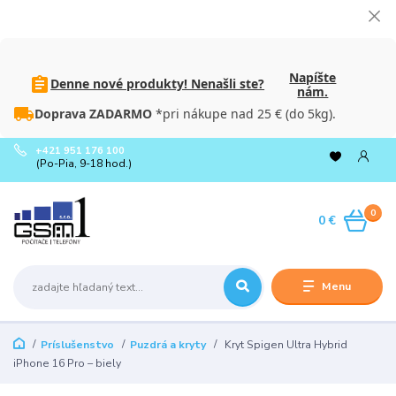
Napíšte
Denne nové produkty! Nenašli ste?
nám.
Doprava ZADARMO
*pri nákupe nad 25 € (do 5kg).
+421 951 176 100
(Po-Pia, 9-18 hod.)
0
0 €
Menu
Príslušenstvo
Puzdrá a kryty
Kryt Spigen Ultra Hybrid
iPhone 16 Pro – biely