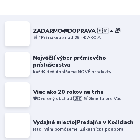
ZADARMO🚛DOPRAVA 🇸🇰 + 🎁
🛒 *Pri nákupe nad 25,- € AKCIA
Najväčší výber prémiového
príslušenstva
každý deň dopĺňame NOVÉ produkty
Viac ako 20 rokov na trhu
🛡️Overený obchod 🇸🇰 🛒 Sme tu pre Vás
Vydajné miesto|Predajňa v Košiciach
Radi Vám pomôžeme! Zákaznícka podpora