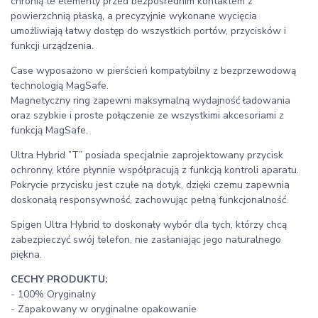
chronią te elementy przed bezpośrednim kontaktem z
powierzchnią płaską, a precyzyjnie wykonane wycięcia
umożliwiają łatwy dostęp do wszystkich portów, przycisków i
funkcji urządzenia.
Case wyposażono w pierścień kompatybilny z bezprzewodową
technologią MagSafe.
Magnetyczny ring zapewni maksymalną wydajność ładowania
oraz szybkie i proste połączenie ze wszystkimi akcesoriami z
funkcją MagSafe.
Ultra Hybrid ”T” posiada specjalnie zaprojektowany przycisk
ochronny, które płynnie współpracują z funkcją kontroli aparatu.
Pokrycie przycisku jest czułe na dotyk, dzięki czemu zapewnia
doskonałą responsywność, zachowując pełną funkcjonalność.
Spigen Ultra Hybrid to doskonały wybór dla tych, którzy chcą
zabezpieczyć swój telefon, nie zasłaniając jego naturalnego
piękna.
CECHY PRODUKTU:
- 100% Oryginalny
- Zapakowany w oryginalne opakowanie