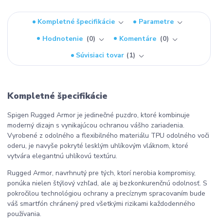
Kompletné špecifikácie
Parametre
Hodnotenie
0
Komentáre
0
Súvisiaci tovar
1
Kompletné špecifikácie
Spigen Rugged Armor je jedinečné puzdro, ktoré kombinuje
moderný dizajn s vynikajúcou ochranou vášho zariadenia.
Vyrobené z odolného a flexibilného materiálu TPU odolného voči
oderu, je navyše pokryté lesklým uhlíkovým vláknom, ktoré
vytvára elegantnú uhlíkovú textúru.
Rugged Armor, navrhnutý pre tých, ktorí nerobia kompromisy,
ponúka nielen štýlový vzhľad, ale aj bezkonkurenčnú odolnosť. S
pokročilou technológiou ochrany a precíznym spracovaním bude
váš smartfón chránený pred všetkými rizikami každodenného
používania.