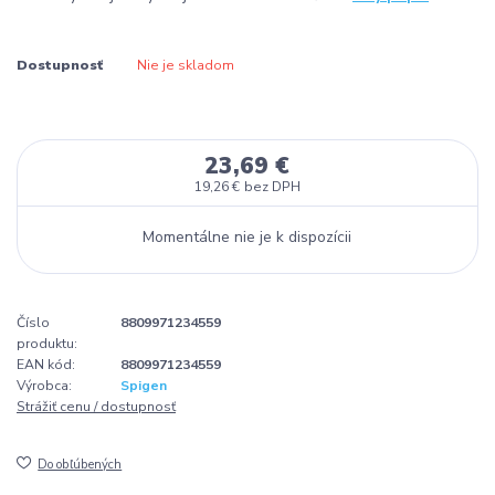
Dostupnosť
Nie je skladom
23,69 €
19,26 €
bez DPH
Momentálne nie je k dispozícii
Číslo
8809971234559
produktu:
EAN kód:
8809971234559
Výrobca:
Spigen
Strážiť cenu / dostupnosť
Do obľúbených