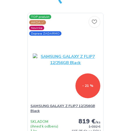
TOP produkt
AKCIA ✅
Novinka
Doprava ZADARMO
- 21 %
SAMSUNG GALAXY Z FLIP7 12/256GB
Black
819 €
SKLADOM
/
ks
(ihneď k odberu)
1 032 €