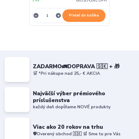
1 ks
665,85 €
bez DPH
Pridať do košíka
ZADARMO🚛DOPRAVA 🇸🇰 + 🎁
🛒 *Pri nákupe nad 25,- € AKCIA
Najväčší výber prémiového
príslušenstva
každý deň dopĺňame NOVÉ produkty
Viac ako 20 rokov na trhu
🛡️Overený obchod 🇸🇰 🛒 Sme tu pre Vás