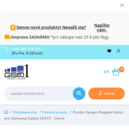
Napíšte
Denne nové produkty! Nenašli ste?
nám.
Doprava ZADARMO
*pri nákupe nad 25 € (do 5kg).
+421 951 176 100
(Po-Pia, 9-18 hod.)
0
0 €
Menu
Príslušenstvo
Puzdrá a kryty
Puzdro Spigen Rugged Armor
pre Samsung Galaxy S24 FE - čierne