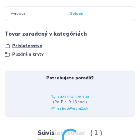
Výrobca
Spigen
Tovar zaradený v kategóriách
Príslušenstvo
Puzdrá a kryty
Potrebujete poradiť?
+421 951 176 100
(Po-Pia, 9-18 hod.)
eshop@gsm1.sk
Súvisiaci tovar
1