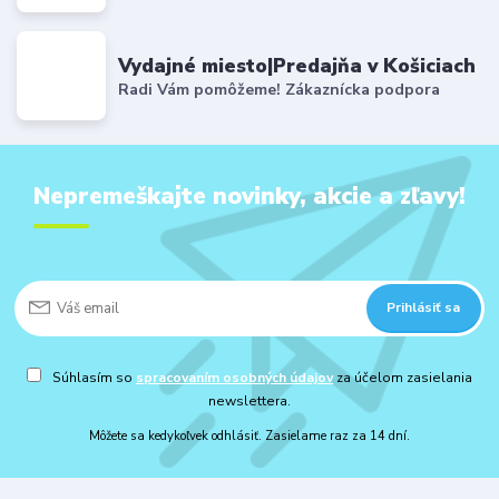
Vydajné miesto|Predajňa v Košiciach
Radi Vám pomôžeme! Zákaznícka podpora
Nepremeškajte novinky, akcie a zľavy!
Prihlásiť sa
Súhlasím so
spracovaním osobných údajov
za účelom zasielania
newslettera.
Môžete sa kedykoľvek odhlásiť. Zasielame raz za 14 dní.