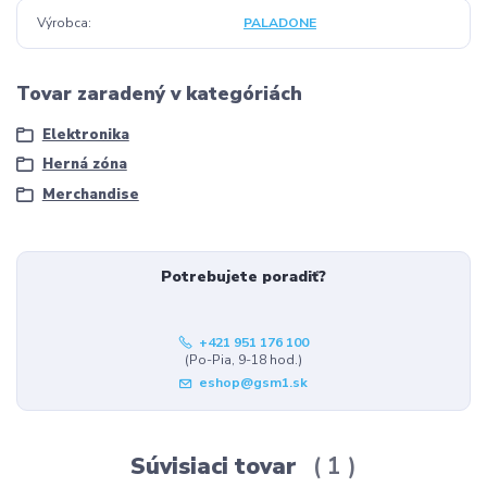
Výrobca
PALADONE
Tovar zaradený v kategóriách
Elektronika
Herná zóna
Merchandise
Potrebujete poradiť?
+421 951 176 100
(Po-Pia, 9-18 hod.)
eshop@gsm1.sk
Súvisiaci tovar
1