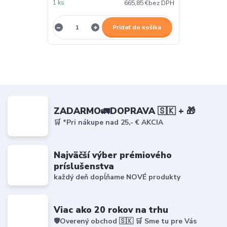
1 ks
665,85 €
bez DPH
Pridať do košíka
ZADARMO🚛DOPRAVA 🇸🇰 + 🎁
🛒 *Pri nákupe nad 25,- € AKCIA
Najväčší výber prémiového
príslušenstva
každý deň dopĺňame NOVÉ produkty
Viac ako 20 rokov na trhu
🛡️Overený obchod 🇸🇰 🛒 Sme tu pre Vás