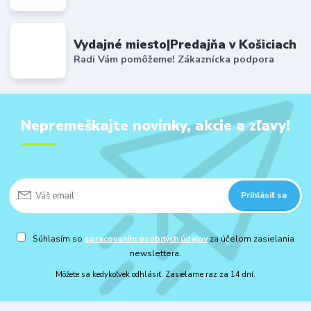
Vydajné miesto|Predajňa v Košiciach
Radi Vám pomôžeme! Zákaznícka podpora
Nepremeškajte novinky, akcie a zľavy!
Prihlásiť sa
Súhlasím so
spracovaním osobných údajov
za účelom zasielania
newslettera.
Môžete sa kedykoľvek odhlásiť. Zasielame raz za 14 dní.