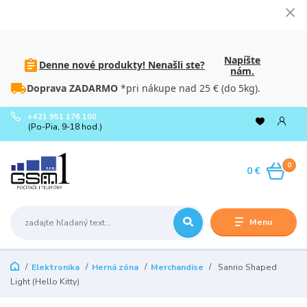
Napíšte
Denne nové produkty! Nenašli ste?
nám.
Doprava ZADARMO
*pri nákupe nad 25 € (do 5kg).
+421 951 176 100
(Po-Pia, 9-18 hod.)
0
0 €
Menu
Elektronika
Herná zóna
Merchandise
Sanrio Shaped
Light (Hello Kitty)