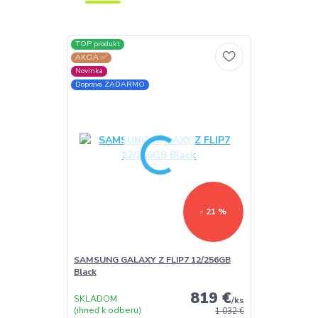
TOP produkt
AKCIA ✅
Novinka
Doprava ZADARMO
- 21 %
SAMSUNG GALAXY Z FLIP7 12/256GB
Black
819 €
SKLADOM
/
ks
(ihneď k odberu)
1 032 €