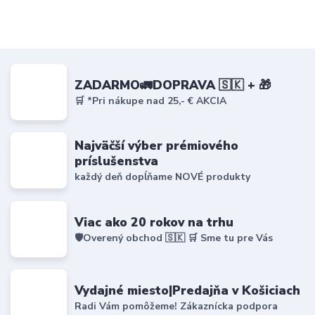
ZADARMO🚛DOPRAVA 🇸🇰 + 🎁
🛒 *Pri nákupe nad 25,- € AKCIA
Najväčší výber prémiového
príslušenstva
každý deň dopĺňame NOVÉ produkty
Viac ako 20 rokov na trhu
🛡️Overený obchod 🇸🇰 🛒 Sme tu pre Vás
Vydajné miesto|Predajňa v Košiciach
Radi Vám pomôžeme! Zákaznícka podpora