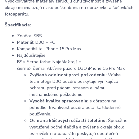
Vysokokvalitné materiály zaručujú dlhú životnosť a zvýšené
okraje minimalizujú riziko poškriabania na obrazovke a šošovkách
fotoaparátu.
Špecifikácia:
Značka: SBS
Materiál: D3O + PC
Kompatibilita:
iPhone 15 Pro Max
Najdôležitejšie
BS> čierna farba: Najdôležitejšie
čierna> čierna: Aktívne puzdro D3O
iPhone 15 Pro Max:
Zvýšená odolnosť proti poškodeniu:
Vďaka
technológii D3O puzdro poskytuje vynikajúcu
ochranu proti pádom, otrasom a inému
mechanickému poškodeniu.
Vysoká kvalita spracovania:
s dôrazom na
pohodlie, trvanlivosť puzdra bola každodenné
používanie.
Ochrana kľúčových súčastí telefónu:
Špeciálne
vystužené bočné tlačidlá a zvýšené okraje okolo
ostrovčeka fotoaparátu poskytujú dodatočnú