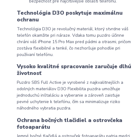
bezpečnosť pre najcitlivejšie oblasti telefónu.
Technológia D3O poskytuje maximálnu
ochranu
Technológia D3O je revolučný materiál, ktorý stvrdne váš
telefón okamžite pri náraze. Vďaka tomu puzdro účinne
chráni váš
iPhone 15 Pro Max
pred pádmi a otrasmi, pričom
zostáva flexibilné a tenké, čo nezhoršuje pohodlie pri
používaní telefónu.
Vysoko kvalitné spracovanie zaručuje dlhú
životnosť
Puzdro SBS Full Active je vyrobené z najkvalitnejších a
odolných materiálov D3O Flexibilita puzdra umožňuje
jednoduchú inštaláciu a vyberanie a zároveň zaisťuje
pevné uchytenie k telefónu, čím sa minimalizuje riziko
náhodného vybratia puzdra.
Ochrana bočných tlačidiel a ostrovčeka
fotoaparátu
Jemné bočné tlačidlá a ostrovček fotoaparátu patria medzi