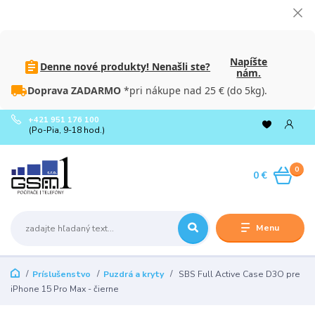
Napíšte
Denne nové produkty! Nenašli ste?
nám.
Doprava ZADARMO
*pri nákupe nad 25 € (do 5kg).
+421 951 176 100
(Po-Pia, 9-18 hod.)
0
0 €
Menu
Príslušenstvo
Puzdrá a kryty
SBS Full Active Case D3O pre
iPhone 15 Pro Max - čierne