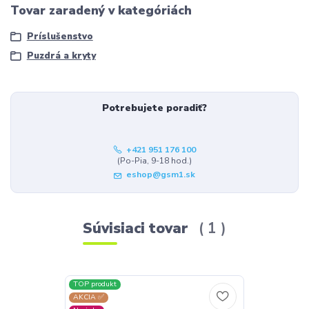
Tovar zaradený v kategóriách
Príslušenstvo
Puzdrá a kryty
Potrebujete poradiť?
+421 951 176 100
(Po-Pia, 9-18 hod.)
eshop@gsm1.sk
Súvisiaci tovar
1
TOP produkt
AKCIA ✅