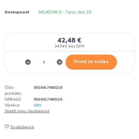
Dostupnosť
SKLADOM (2 - 7 prac. dni): 10
42,48 €
34,54 €
bez DPH
Pridať do košíka
Číslo
8018417480218
produktu:
EAN kód:
8018417480218
Výrobca:
SBS
Strážiť cenu / dostupnosť
Do obľúbených