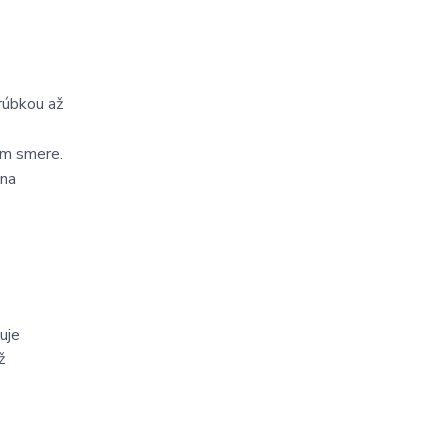
rúbkou až
om smere.
 na
uje
ž