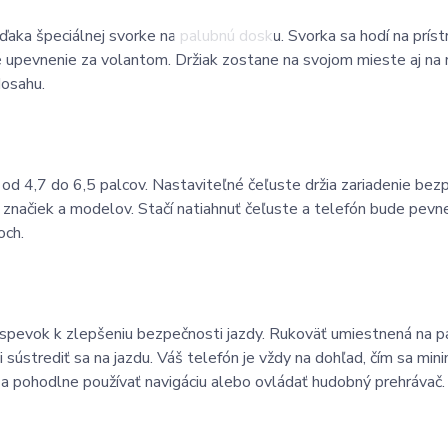
ďaka špeciálnej svorke na palubnú dosku. Svorka sa hodí na príst
é upevnenie za volantom. Držiak zostane na svojom mieste aj n
dosahu.
od 4,7 do 6,5 palcov. Nastaviteľné čeľuste držia zariadenie bez
 značiek a modelov. Stačí natiahnuť čeľuste a telefón bude pevn
och.
íspevok k zlepšeniu bezpečnosti jazdy. Rukoväť umiestnená na p
ústrediť sa na jazdu. Váš telefón je vždy na dohľad, čím sa mini
a pohodlne používať navigáciu alebo ovládať hudobný prehrávač.