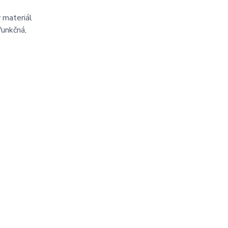
 materiál
funkčná,