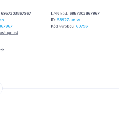
6957303867967
EAN kód:
6957303867967
en
ID:
58927-uniw
867967
Kód výrobcu:
60796
dostupnosť
ých