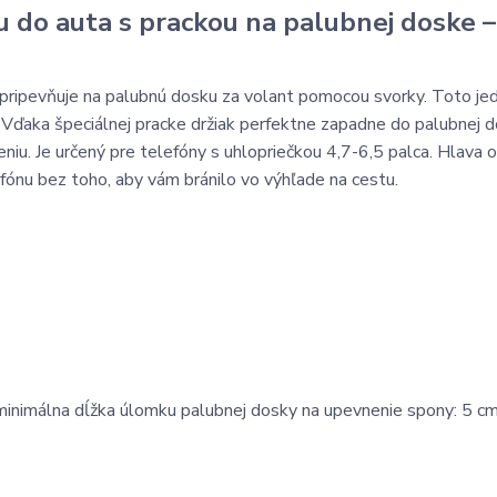
 do auta s prackou na palubnej doske –
 pripevňuje na palubnú dosku za volant pomocou svorky. Toto je
. Vďaka špeciálnej pracke držiak perfektne zapadne do palubnej 
adeniu. Je určený pre telefóny s uhlopriečkou 4,7-6,5 palca. Hlava 
nu bez toho, aby vám bránilo vo výhľade na cestu.
(minimálna dĺžka úlomku palubnej dosky na upevnenie spony: 5 cm