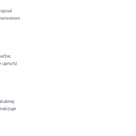
rojové
a nerovnom
pečne,
e upnutý,
alubnej
malizuje