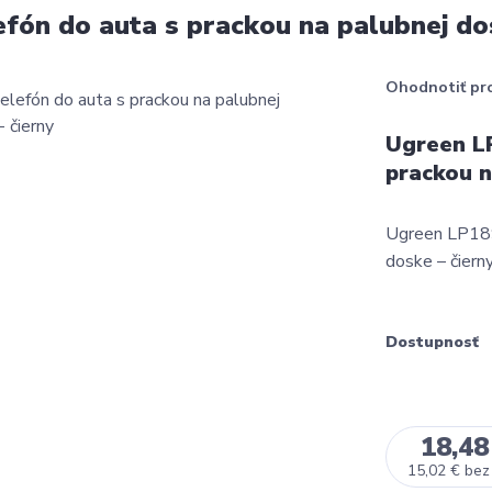
fón do auta s prackou na palubnej dos
Ohodnotiť pr
Ugreen LP
prackou n
Ugreen LP189
doske – čierny
Dostupnosť
18,48
15,02 €
bez