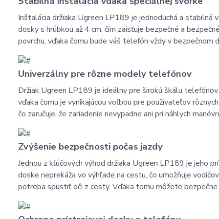
Stabilná inštalácia vďaka špeciálnej svorke
Inštalácia držiaka Ugreen LP189 je jednoduchá a stabilná v
dosky s hrúbkou až 4 cm, čím zaisťuje bezpečné a bezpečn
povrchu, vďaka čomu bude váš telefón vždy v bezpečnom 
Univerzálny pre rôzne modely telefónov
Držiak Ugreen LP189 je ideálny pre širokú škálu telefónov 
vďaka čomu je vynikajúcou voľbou pre používateľov rôznych
čo zaručuje, že zariadenie nevypadne ani pri náhlych manévr
Zvýšenie bezpečnosti počas jazdy
Jednou z kľúčových výhod držiaka Ugreen LP189 je jeho pr
doske neprekáža vo výhľade na cestu, čo umožňuje vodičovi s
potreba spustiť oči z cesty. Vďaka tomu môžete bezpečne 