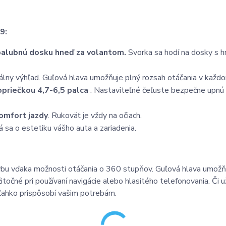
9:
 palubnú dosku hneď za volantom.
Svorka sa hodí na dosky s h
lny výhľad. Guľová hlava umožňuje plný rozsah otáčania v každ
priečkou 4,7-6,5 palca
. Nastaviteľné čeľuste bezpečne upnú
komfort jazdy
. Rukoväť je vždy na očiach.
á sa o estetiku vášho auta a zariadenia.
bu vďaka možnosti otáčania o 360 stupňov. Guľová hlava umožň
itočné pri používaní navigácie alebo hlasitého telefonovania. Či u
a ľahko prispôsobí vašim potrebám.