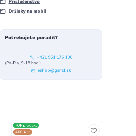
Príslušenstvo
Držiaky na mobil
Potrebujete poradiť?
+421 951 176 100
(Po-Pia, 9-18 hod.)
eshop@gsm1.sk
TOP produkt
AKCIA ✅