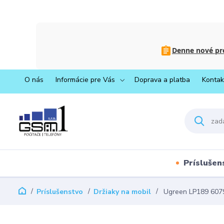
Denne nové pro
O nás
Informácie pre Vás
Doprava a platba
Kontak
Príslušen
Príslušenstvo
Držiaky na mobil
Ugreen LP189 60796