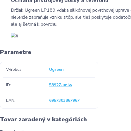
Ochrana prístrojovej dosky a telefónu
Držiak Ugreen LP189 vďaka silikónovej povrchovej úprave c
nielenže zabraňuje vzniku stôp, ale tiež poskytuje dodatočn
ale aj šetrná k povrchu.
Parametre
Výrobca
Ugreen
ID
58927-uniw
EAN
6957303867967
Tovar zaradený v kategóriách