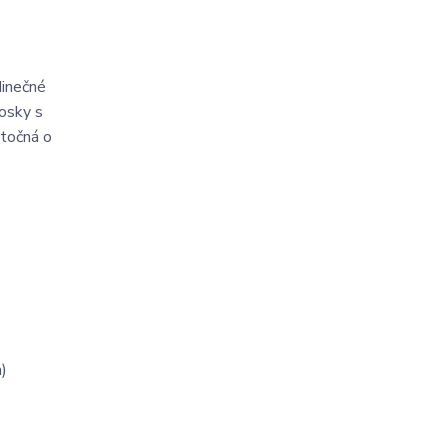
dinečné
dosky s
otočná o
)