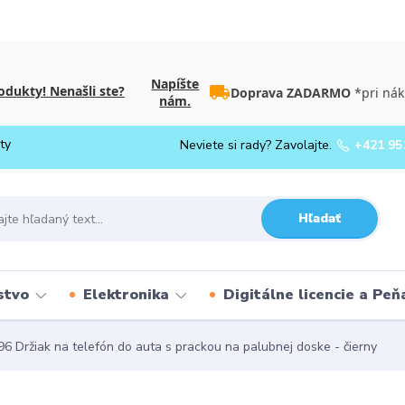
Napíšte
dukty! Nenašli ste?
Doprava ZADARMO
*pri nák
nám.
ty
Neviete si rady? Zavolajte.
+421 95
Hľadať
stvo
Elektronika
Digitálne licencie a Pe
 Držiak na telefón do auta s prackou na palubnej doske - čierny