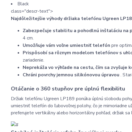
Black
class="descr-text">
Najdôležitejšie výhody držiaka telefónu Ugreen LP18
Zabezpečuje stabilitu a pohodlnú inštaláciu na
4 cm.
Umožňuje vám voľne umiestniť telefón
pre optimá
Prispôsobí sa rôznym modelom telefónov s uhlo
zariadenie.
Neprekáža vo výhľade na cestu, čím sa zvyšuje 
Chráni povrchy jemnou silikónovou úpravou
. Star
Otáčanie o 360 stupňov pre úplnú flexibilitu
Držiak telefónu Ugreen LP189 ponúka úplnú slobodu pohy
umiestniť telefón do ľubovoľnej polohy, čo je mimoriadne už
preferujete vertikálny alebo horizontálny pohľad, držiak s