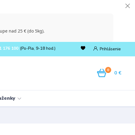
upe nad 25 € (do 5kg).
1 176 100
(Po-Pia, 9-18 hod.)
Prihlásenie
0
0 €
ňaženky