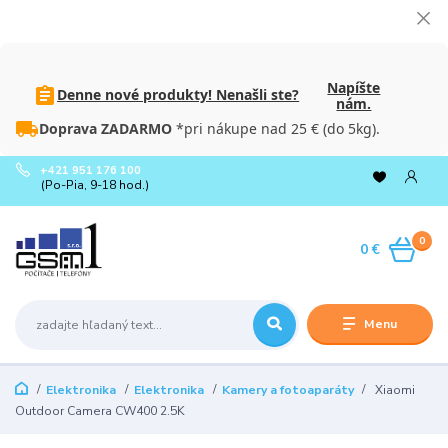
Napíšte
Denne nové produkty! Nenašli ste?
nám.
Doprava ZADARMO
*pri nákupe nad 25 € (do 5kg).
+421 951 176 100
(Po-Pia, 9-18 hod.)
0
0 €
Menu
Elektronika
Elektronika
Kamery a fotoaparáty
Xiaomi
Outdoor Camera CW400 2.5K