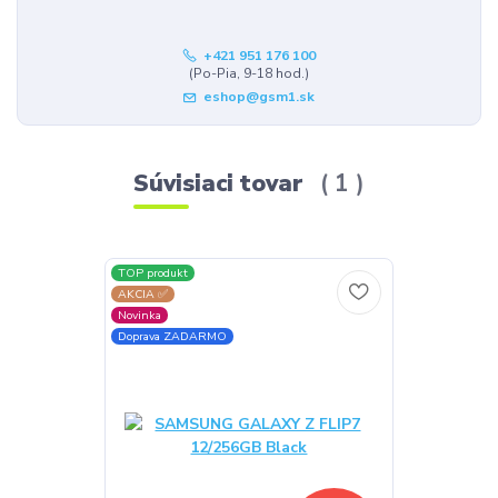
+421 951 176 100
(Po-Pia, 9-18 hod.)
eshop@gsm1.sk
Súvisiaci tovar
1
TOP produkt
AKCIA ✅
Novinka
Doprava ZADARMO