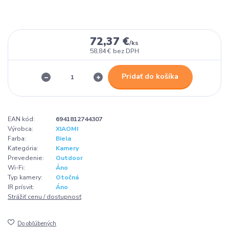
72,37 €
/
ks
58,84 €
bez DPH
Pridať do košíka
EAN kód:
6941812744307
Výrobca:
XIAOMI
Farba:
Biela
Kategória:
Kamery
Prevedenie:
Outdoor
Wi-Fi:
Áno
Typ kamery:
Otočná
IR prísvit:
Áno
Strážiť cenu / dostupnosť
Do obľúbených