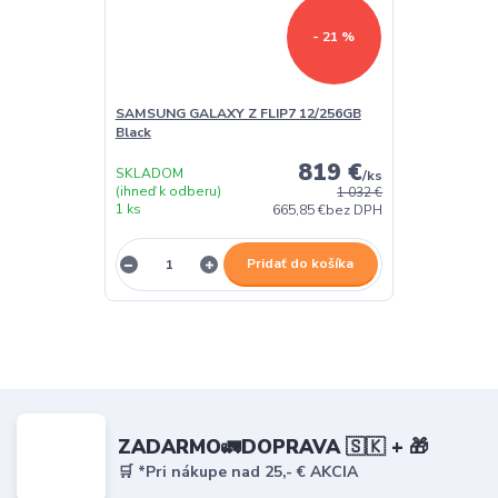
- 21 %
SAMSUNG GALAXY Z FLIP7 12/256GB
Black
819 €
SKLADOM
/
ks
(ihneď k odberu)
1 032 €
1 ks
665,85 €
bez DPH
Pridať do košíka
ZADARMO🚛DOPRAVA 🇸🇰 + 🎁
🛒 *Pri nákupe nad 25,- € AKCIA