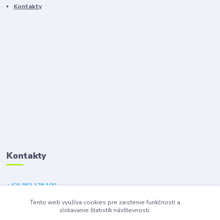
Kontakty
Kontakty
+421 951 176 100
(Po-Pia, 9-18 hod.)
Tento web využíva cookies pre zaistenie funkčnosti a
získavanie štatistík návštevnosti.
eshop@gsm1.sk