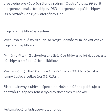
prostredie pre všetkých členov rodiny. *Odstraňuje až 99,26 %
alergénov z mačacích chlpov, 96% alergénov zo psích chlpov,
98% roztočov a 98,2% alergénov z peľu.
Trojvrstvový filtračný systém
Vychutnajte si čistý vzduch so svojimi domácimi miláčikmi vďaka
trojvrstvovej filtrácii.
Primárny filter - Zachytáva znečisťujúce látky a veľké častice, ako
sú chlpy a srsť domácich miláčikov.
Vysokoúčinný filter Xiaomi – Odstraňuje až 99,9% nečistôt a
jemný častíc s veľkosťou 0,1-0,3µm.
Filter s aktívnym uhlím – špeciálne zloženie účinne pohlcuje a
odstraňuje zápach tela a výkalov domácich miláčikov.
Automatický antistresový algoritmus