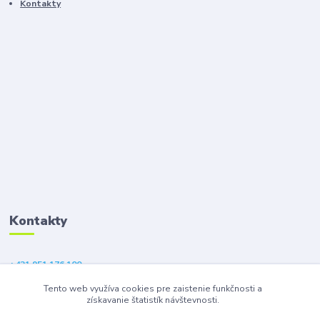
Kontakty
Kontakty
+421 951 176 100
(Po-Pia, 9-18 hod.)
Tento web využíva cookies pre zaistenie funkčnosti a
získavanie štatistík návštevnosti.
eshop@gsm1.sk