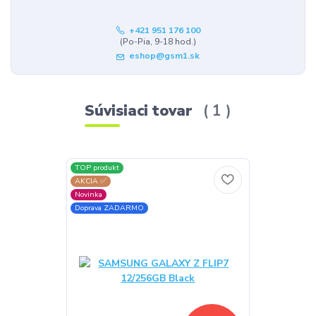
+421 951 176 100
(Po-Pia, 9-18 hod.)
eshop@gsm1.sk
Súvisiaci tovar
1
TOP produkt
AKCIA ✅
Novinka
Doprava ZADARMO