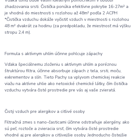
Vďaka tomu bude vašim ideálnym pomocníkom v období
zhadzovania srsti. Čistička ponúka efektívne pokrytie 16-27m² a
je vhodná do miestnosti s rozlohou až 48m² podľa 2 ACPH
*Čistička vzduchu dokáže vyčistiť vzduch v miestnosti s rozlohou
48 m² dvakrát za hodinu (za predpokladu, že miestnosť má výšku
stropu 2,4 m).
Formula s aktívnym uhlím účinne pohlcuje zápachy
Vďaka špeciálnemu zloženiu s aktívnym uhlím a poréznou
štruktúrou filtra, účinne absorbuje zápach z tela, srsti, moču,
exkrementov a slín. Tieto Pachy sa vplyvom chemickej reakcie
viažu na aktívne uhlie ako netoxické chemické látky, čím čistička
vzduchu vytvára čisté prostredie pre vás aj vaše zvieratá.
Čistý vzduch pre alergikov a citlivé osoby
Filtračná zmes s nano-časticami účinne odstraňuje alergény, ako
sú peľ, roztoče a zvieracia srsť, čím vytvára čisté prostredie
vhodné aj pre alergikov a citlivejšie osoby. Jednoducho čistejšie