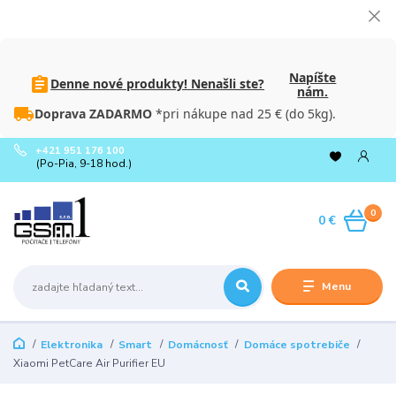
Napíšte
Denne nové produkty! Nenašli ste?
nám.
Doprava ZADARMO
*pri nákupe nad 25 € (do 5kg).
+421 951 176 100
(Po-Pia, 9-18 hod.)
0
0 €
Menu
Elektronika
Smart
Domácnosť
Domáce spotrebiče
Xiaomi PetCare Air Purifier EU