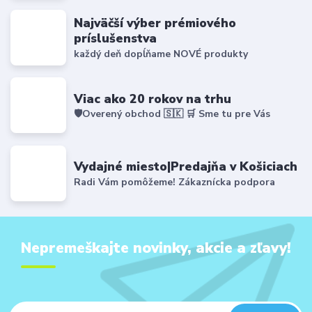
Najväčší výber prémiového
príslušenstva
každý deň dopĺňame NOVÉ produkty
Viac ako 20 rokov na trhu
🛡️Overený obchod 🇸🇰 🛒 Sme tu pre Vás
Vydajné miesto|Predajňa v Košiciach
Radi Vám pomôžeme! Zákaznícka podpora
Nepremeškajte novinky, akcie a zľavy!