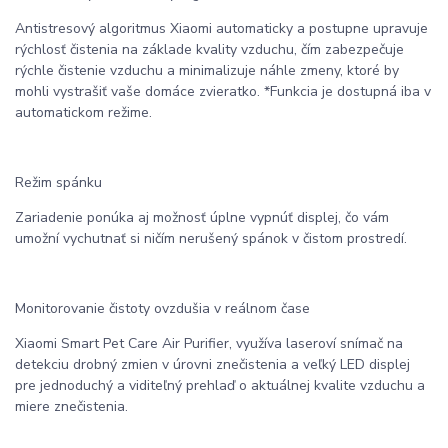
Antistresový algoritmus Xiaomi automaticky a postupne upravuje
rýchlosť čistenia na základe kvality vzduchu, čím zabezpečuje
rýchle čistenie vzduchu a minimalizuje náhle zmeny, ktoré by
mohli vystrašiť vaše domáce zvieratko. *Funkcia je dostupná iba v
automatickom režime.
Režim spánku
Zariadenie ponúka aj možnosť úplne vypnúť displej, čo vám
umožní vychutnať si ničím nerušený spánok v čistom prostredí.
Monitorovanie čistoty ovzdušia v reálnom čase
Xiaomi Smart Pet Care Air Purifier, využíva laseroví snímač na
detekciu drobný zmien v úrovni znečistenia a veľký LED displej
pre jednoduchý a viditeľný prehlaď o aktuálnej kvalite vzduchu a
miere znečistenia.