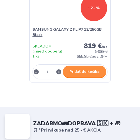
- 21 %
SAMSUNG GALAXY Z FLIP7 12/256GB
Black
819 €
SKLADOM
/
ks
(ihneď k odberu)
1 032 €
1 ks
665,85 €
bez DPH
Pridať do košíka
ZADARMO🚛DOPRAVA 🇸🇰 + 🎁
🛒 *Pri nákupe nad 25,- € AKCIA