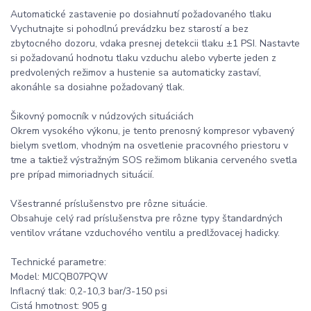
Automatické zastavenie po dosiahnutí požadovaného tlaku
Vychutnajte si pohodlnú prevádzku bez starostí a bez
zbytocného dozoru, vdaka presnej detekcii tlaku ±1 PSI. Nastavte
si požadovanú hodnotu tlaku vzduchu alebo vyberte jeden z
predvolených režimov a hustenie sa automaticky zastaví,
akonáhle sa dosiahne požadovaný tlak.
Šikovný pomocník v núdzových situáciách
Okrem vysokého výkonu, je tento prenosný kompresor vybavený
bielym svetlom, vhodným na osvetlenie pracovného priestoru v
tme a taktiež výstražným SOS režimom blikania cerveného svetla
pre prípad mimoriadnych situácií.
Všestranné príslušenstvo pre rôzne situácie.
Obsahuje celý rad príslušenstva pre rôzne typy štandardných
ventilov vrátane vzduchového ventilu a predlžovacej hadicky.
Technické parametre:
Model: MJCQB07PQW
Inflacný tlak: 0,2-10,3 bar/3-150 psi
Cistá hmotnost: 905 g