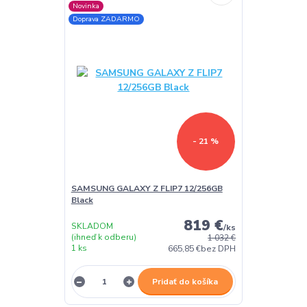
Novinka
Doprava ZADARMO
- 21 %
SAMSUNG GALAXY Z FLIP7 12/256GB
Black
819 €
SKLADOM
/
ks
(ihneď k odberu)
1 032 €
1 ks
665,85 €
bez DPH
Pridať do košíka