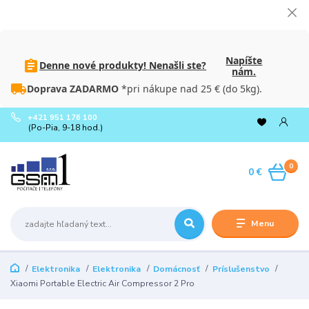
Napíšte
Denne nové produkty! Nenašli ste?
nám.
Doprava ZADARMO
*pri nákupe nad 25 € (do 5kg).
+421 951 176 100
(Po-Pia, 9-18 hod.)
0
0 €
Menu
Elektronika
Elektronika
Domácnosť
Príslušenstvo
Xiaomi Portable Electric Air Compressor 2 Pro