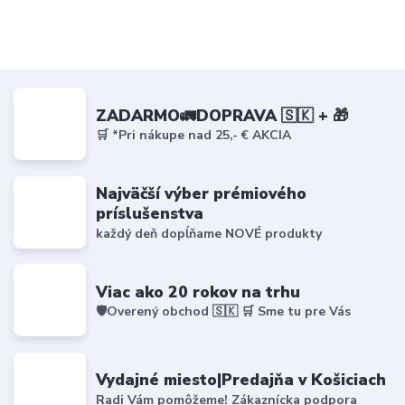
ZADARMO🚛DOPRAVA 🇸🇰 + 🎁
🛒 *Pri nákupe nad 25,- € AKCIA
Najväčší výber prémiového
príslušenstva
každý deň dopĺňame NOVÉ produkty
Viac ako 20 rokov na trhu
🛡️Overený obchod 🇸🇰 🛒 Sme tu pre Vás
Vydajné miesto|Predajňa v Košiciach
Radi Vám pomôžeme! Zákaznícka podpora