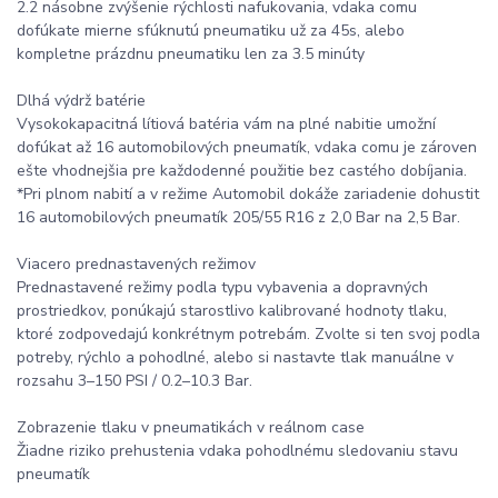
2.2 násobne zvýšenie rýchlosti nafukovania, vdaka comu
dofúkate mierne sfúknutú pneumatiku už za 45s, alebo
kompletne prázdnu pneumatiku len za 3.5 minúty
Dlhá výdrž batérie
Vysokokapacitná lítiová batéria vám na plné nabitie umožní
dofúkat až 16 automobilových pneumatík, vdaka comu je zároven
ešte vhodnejšia pre každodenné použitie bez castého dobíjania.
*Pri plnom nabití a v režime Automobil dokáže zariadenie dohustit
16 automobilových pneumatík 205/55 R16 z 2,0 Bar na 2,5 Bar.
Viacero prednastavených režimov
Prednastavené režimy podla typu vybavenia a dopravných
prostriedkov, ponúkajú starostlivo kalibrované hodnoty tlaku,
ktoré zodpovedajú konkrétnym potrebám. Zvolte si ten svoj podla
potreby, rýchlo a pohodlné, alebo si nastavte tlak manuálne v
rozsahu 3–150 PSI / 0.2–10.3 Bar.
Zobrazenie tlaku v pneumatikách v reálnom case
Žiadne riziko prehustenia vdaka pohodlnému sledovaniu stavu
pneumatík