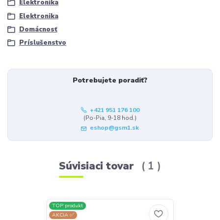
Elektronika
Elektronika
Domácnosť
Príslušenstvo
Potrebujete poradiť?
+421 951 176 100
(Po-Pia, 9-18 hod.)
eshop@gsm1.sk
Súvisiaci tovar
1
TOP produkt
AKCIA ✅