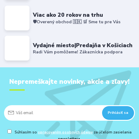
Viac ako 20 rokov na trhu
🛡️Overený obchod 🇸🇰 🛒 Sme tu pre Vás
Vydajné miesto|Predajňa v Košiciach
Radi Vám pomôžeme! Zákaznícka podpora
Nepremeškajte novinky, akcie a zľavy!
Prihlásiť sa
Súhlasím so
spracovaním osobných údajov
za účelom zasielania
newslettera.