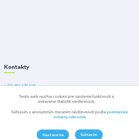
Kontakty
+421 951 176 100
(Po-Pia, 9-18 hod.)
Tento web využíva cookies pre zaistenie funkčnosti a
získavanie štatistík návštevnosti.
eshop@gsm1.sk
Súhlasím s anonymným meraním návštevnosti podľa
podmienok
ocharny súkromia
Súhlasím
Nastavenia