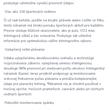
poskytuje výnimočne vysokú presnosť údajov.
Viac ako 150 športových režimov
Či už radi beháte, jazdíte na bicykli, plávate alebo cvičíte vo fitku ,
tento náramok má širokú ponuku športových aktivít pre každého.
Presne sleduje kľúčové ukazovatele, ako je pulz, VO2 max,
tréningová záťaž a čas zotavenia. Poskytuje tak užitočné
informácie pre optimalizáciu vášho tréningového výkonu.
Vylepšený režim plávania
Vďaka vylepšenému deväťosovému snímaču a technológii
rozpoznávania záberov, vylepšenej umelou inteligenciou,
dosahuje 96% presnosť pri sledovaní počtu okruhov. Inteligentný
náramok Xiaomi, teraz prvýkrát podporuje aj monitorovanie
srdcovej frekvencie počas plávania a prináša komplexnejšie
údaje pre plavecký tréning. *Náramok nie je vhodné používať v
horúcej sprche, horúcich prameňoch, saunách alebo pri rýchlych
vodných športoch.
Pokročilé monitorovanie spánku