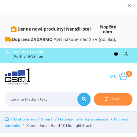
Napíšte
Denne nové produkty! Nenašli ste?
nám.
Doprava ZADARMO
*pri nákupe nad 25 € (do 5kg).
+421 951 176 100
(Po-Pia, 9-18 hod.)
0
0 €
Menu
Elektronika
Smart
Hodinky, náramky a snímače
Fitness
náramky
Xiaomi Smart Band 10 Midnight Black