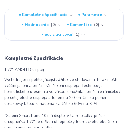
Kompletné špecifikácie
Parametre
Hodnotenie
0
Komentáre
0
Súvisiaci tovar
1
Kompletné špecifikácie
1,72" AMOLED displej
Vychutnajte si pohlcujúcejší zážitok zo sledovania, teraz s ešte
vyšším jasom a tenším rámčekom displeja. Technológia
hermetického utesnenia vo vákuu, umožnila stenčenie rámčekov
po celej ploche displeja a to len na 2.0mm, čím sa pomer
obrazovky k telu zariadenia zväčšil zo 66% na 73%.
*Xiaomi Smart Band 10 má displej v tvare pilulky, pričom
uhlopriečka 1,72" je dĺžkou uhlopriečky teoretického obdĺžnika
presahujúceho tvar pilulky.