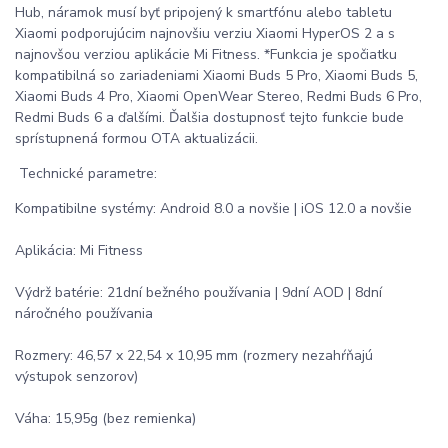
Hub, náramok musí byť pripojený k smartfónu alebo tabletu
Xiaomi podporujúcim najnovšiu verziu Xiaomi HyperOS 2 a s
najnovšou verziou aplikácie Mi Fitness. *Funkcia je spočiatku
kompatibilná so zariadeniami Xiaomi Buds 5 Pro, Xiaomi Buds 5,
Xiaomi Buds 4 Pro, Xiaomi OpenWear Stereo, Redmi Buds 6 Pro,
Redmi Buds 6 a ďalšími. Ďalšia dostupnosť tejto funkcie bude
sprístupnená formou OTA aktualizácii.
Technické parametre:
Kompatibilne systémy: Android 8.0 a novšie | iOS 12.0 a novšie
Aplikácia: Mi Fitness
Výdrž batérie: 21dní bežného používania | 9dní AOD | 8dní
náročného používania
Rozmery: 46,57 x 22,54 x 10,95 mm (rozmery nezahŕňajú
výstupok senzorov)
Váha: 15,95g (bez remienka)