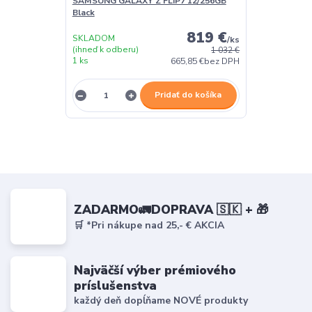
SAMSUNG GALAXY Z FLIP7 12/256GB
Black
819 €
SKLADOM
/
ks
(ihneď k odberu)
1 032 €
1 ks
665,85 €
bez DPH
Pridať do košíka
ZADARMO🚛DOPRAVA 🇸🇰 + 🎁
🛒 *Pri nákupe nad 25,- € AKCIA
Najväčší výber prémiového
príslušenstva
každý deň dopĺňame NOVÉ produkty