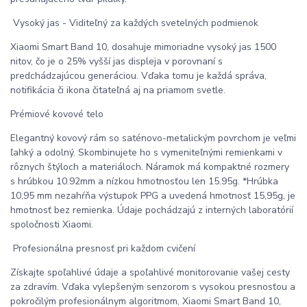
Vysoký jas - Viditeľný za každých svetelných podmienok
Xiaomi Smart Band 10, dosahuje mimoriadne vysoký jas 1500
nitov, čo je o 25% vyšší jas displeja v porovnaní s
predchádzajúcou generáciou. Vďaka tomu je každá správa,
notifikácia či ikona čitateľná aj na priamom svetle.
Prémiové kovové telo
Elegantný kovový rám so saténovo-metalickým povrchom je veľmi
ľahký a odolný. Skombinujete ho s vymeniteľnými remienkami v
rôznych štýloch a materiáloch. Náramok má kompaktné rozmery
s hrúbkou 10.92mm a nízkou hmotnosťou len 15.95g. *Hrúbka
10,95 mm nezahŕňa výstupok PPG a uvedená hmotnosť 15,95g, je
hmotnosť bez remienka. Údaje pochádzajú z interných laboratórií
spoločnosti Xiaomi.
Profesionálna presnosť pri každom cvičení
Získajte spoľahlivé údaje a spoľahlivé monitorovanie vašej cesty
za zdravím. Vďaka vylepšeným senzorom s vysokou presnosťou a
pokročilým profesionálnym algoritmom, Xiaomi Smart Band 10,