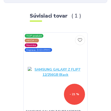
Súvisiaci tovar
1
TOP produkt
AKCIA ✅
Novinka
Doprava ZADARMO
- 21 %