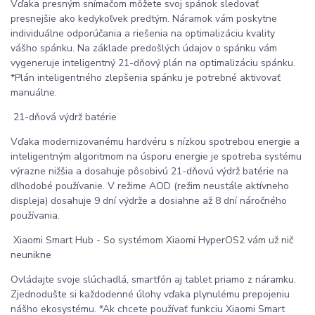
Vďaka presným snímačom môžete svoj spánok sledovať
presnejšie ako kedykoľvek predtým. Náramok vám poskytne
individuálne odporúčania a riešenia na optimalizáciu kvality
vášho spánku. Na základe predošlých údajov o spánku vám
vygeneruje inteligentný 21-dňový plán na optimalizáciu spánku.
*Plán inteligentného zlepšenia spánku je potrebné aktivovať
manuálne.
21-dňová výdrž batérie
Vďaka modernizovanému hardvéru s nízkou spotrebou energie a
inteligentným algoritmom na úsporu energie je spotreba systému
výrazne nižšia a dosahuje pôsobivú 21-dňovú výdrž batérie na
dlhodobé používanie. V režime AOD (režim neustále aktívneho
displeja) dosahuje 9 dní výdrže a dosiahne až 8 dní náročného
používania.
Xiaomi Smart Hub - So systémom Xiaomi HyperOS2 vám už nič
neunikne
Ovládajte svoje slúchadlá, smartfón aj tablet priamo z náramku.
Zjednodušte si každodenné úlohy vďaka plynulému prepojeniu
nášho ekosystému. *Ak chcete používať funkciu Xiaomi Smart