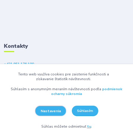
Kontakty
+421 951 176 100
(Po-Pia, 9-18 hod.)
Tento web využíva cookies pre zaistenie funkčnosti a
získavanie štatistík návštevnosti.
eshop@gsm1.sk
Súhlasím s anonymným meraním návštevnosti podľa
podmienok
ocharny súkromia
Súhlasím
Nastavenia
© 2026 GSM1 s.r.o. - Všetky práva vyhradené.
Súhlas môžete odmietnuť
tu
.