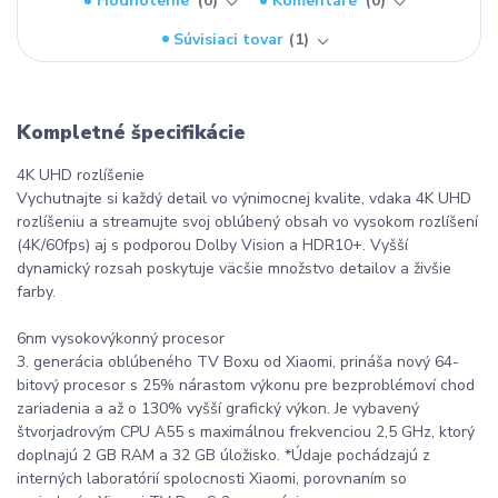
Hodnotenie
0
Komentáre
0
Súvisiaci tovar
1
Kompletné špecifikácie
4K UHD rozlíšenie
Vychutnajte si každý detail vo výnimocnej kvalite, vdaka 4K UHD
rozlíšeniu a streamujte svoj oblúbený obsah vo vysokom rozlíšení
(4K/60fps) aj s podporou Dolby Vision a HDR10+. Vyšší
dynamický rozsah poskytuje väcšie množstvo detailov a živšie
farby.
6nm vysokovýkonný procesor
3. generácia oblúbeného TV Boxu od Xiaomi, prináša nový 64-
bitový procesor s 25% nárastom výkonu pre bezproblémoví chod
zariadenia a až o 130% vyšší grafický výkon. Je vybavený
štvorjadrovým CPU A55 s maximálnou frekvenciou 2,5 GHz, ktorý
doplnajú 2 GB RAM a 32 GB úložisko. *Údaje pochádzajú z
interných laboratórií spolocnosti Xiaomi, porovnaním so