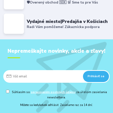
🛡️Overený obchod 🇸🇰 🛒 Sme tu pre Vás
Vydajné miesto|Predajňa v Košiciach
Radi Vám pomôžeme! Zákaznícka podpora
Nepremeškajte novinky, akcie a zľavy!
Prihlásiť sa
Súhlasím so
spracovaním osobných údajov
za účelom zasielania
newslettera.
Môžete sa kedykoľvek odhlásiť. Zasielame raz za 14 dní.