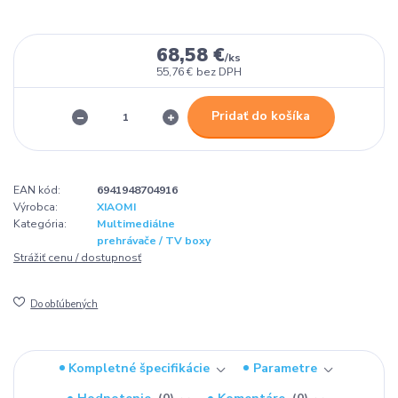
68,58 €
/
ks
55,76 €
bez DPH
Pridať do košíka
EAN kód:
6941948704916
Výrobca:
XIAOMI
Kategória:
Multimediálne
prehrávače / TV boxy
Strážiť cenu / dostupnosť
Do obľúbených
Kompletné špecifikácie
Parametre