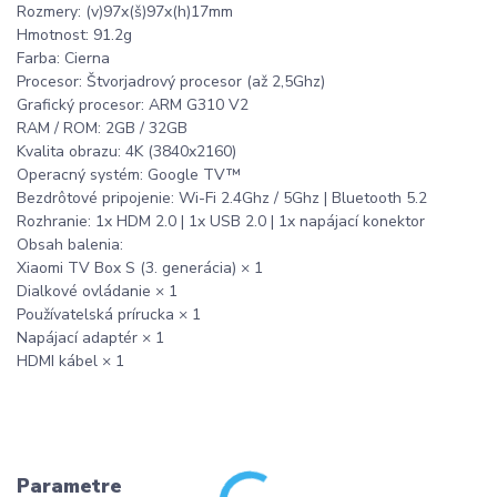
Rozmery: (v)97x(š)97x(h)17mm
Hmotnost: 91.2g
Farba: Cierna
Procesor: Štvorjadrový procesor (až 2,5Ghz)
Grafický procesor: ARM G310 V2
RAM / ROM: 2GB / 32GB
Kvalita obrazu: 4K (3840x2160)
Operacný systém: Google TV™
Bezdrôtové pripojenie: Wi-Fi 2.4Ghz / 5Ghz | Bluetooth 5.2
Rozhranie: 1x HDM 2.0 | 1x USB 2.0 | 1x napájací konektor
Obsah balenia:
Xiaomi TV Box S (3. generácia) × 1
Dialkové ovládanie × 1
Používatelská prírucka × 1
Napájací adaptér × 1
HDMI kábel × 1
Parametre