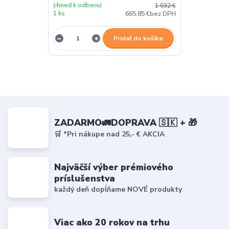
(ihneď k odberu)
1 032 €
1 ks
665,85 €
bez DPH
Pridať do košíka
ZADARMO🚛DOPRAVA 🇸🇰 + 🎁
🛒 *Pri nákupe nad 25,- € AKCIA
Najväčší výber prémiového
príslušenstva
každý deň dopĺňame NOVÉ produkty
Viac ako 20 rokov na trhu