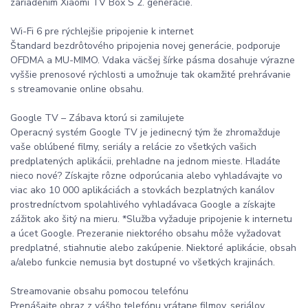
zariadením Xiaomi TV Box S 2. generácie.
Wi-Fi 6 pre rýchlejšie pripojenie k internet
Štandard bezdrôtového pripojenia novej generácie, podporuje
OFDMA a MU-MIMO. Vdaka väcšej šírke pásma dosahuje výrazne
vyššie prenosové rýchlosti a umožnuje tak okamžité prehrávanie
s streamovanie online obsahu.
Google TV – Zábava ktorú si zamilujete
Operacný systém Google TV je jedinecný tým že zhromažduje
vaše oblúbené filmy, seriály a relácie zo všetkých vašich
predplatených aplikácii, prehladne na jednom mieste. Hladáte
nieco nové? Získajte rôzne odporúcania alebo vyhladávajte vo
viac ako 10 000 aplikáciách a stovkách bezplatných kanálov
prostredníctvom spolahlivého vyhladávaca Google a získajte
zážitok ako šitý na mieru. *Služba vyžaduje pripojenie k internetu
a úcet Google. Prezeranie niektorého obsahu môže vyžadovat
predplatné, stiahnutie alebo zakúpenie. Niektoré aplikácie, obsah
a/alebo funkcie nemusia byt dostupné vo všetkých krajinách.
Streamovanie obsahu pomocou telefónu
Prenášajte obraz z vášho telefónu vrátane filmov, seriálov,