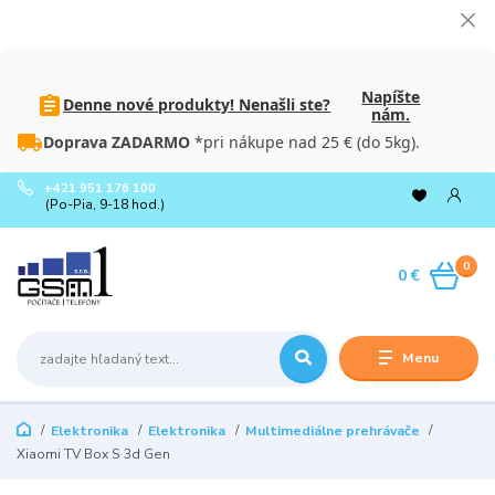
Napíšte
Denne nové produkty! Nenašli ste?
nám.
Doprava ZADARMO
*pri nákupe nad 25 € (do 5kg).
+421 951 176 100
(Po-Pia, 9-18 hod.)
0
0 €
Menu
Elektronika
Elektronika
Multimediálne prehrávače
Xiaomi TV Box S 3d Gen