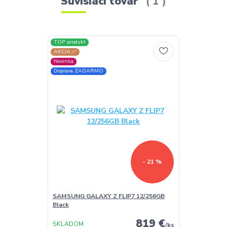
Súvisiaci tovar
1
TOP produkt
AKCIA ✅
Novinka
Doprava ZADARMO
- 21 %
SAMSUNG GALAXY Z FLIP7 12/256GB
Black
819 €
SKLADOM
/
ks