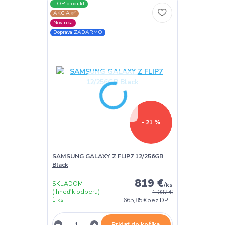
TOP produkt
AKCIA ✅
Novinka
Doprava ZADARMO
- 21 %
SAMSUNG GALAXY Z FLIP7 12/256GB
Black
819 €
SKLADOM
/
ks
(ihneď k odberu)
1 032 €
1 ks
665,85 €
bez DPH
Pridať do košíka