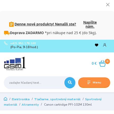
Napíšte
Denne nové produkty! Nenašli ste?
nám.
Doprava ZADARMO
*pri nákupe nad 25 € (do 5kg).
+421 951 176 100
(Po-Pia, 9-18 hod.)
0
0 €
Menu
Elektronika
Tlačiarne, spotrebný materiál
Spotrebný
materiál
Atramenty
Canon cartridge PFI-102M 130ml