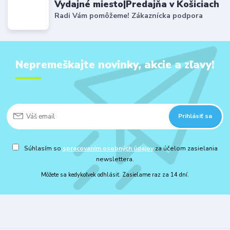
Vydajné miesto|Predajňa v Košiciach
Radi Vám pomôžeme! Zákaznícka podpora
Nepremeškajte novinky, akcie a zľavy!
Prihlásiť sa
Súhlasím so
spracovaním osobných údajov
za účelom zasielania
newslettera.
Môžete sa kedykoľvek odhlásiť. Zasielame raz za 14 dní.