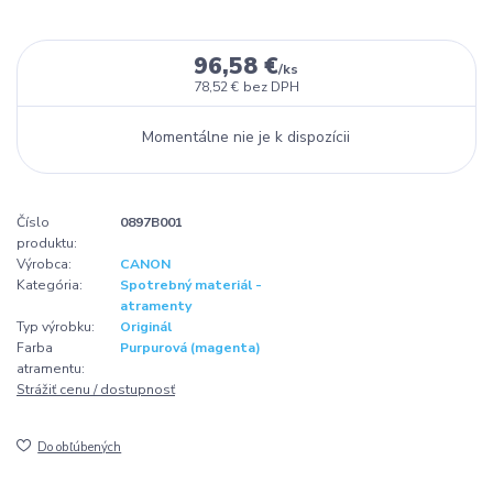
96,58 €
/
ks
78,52 €
bez DPH
Momentálne nie je k dispozícii
Číslo
0897B001
produktu:
Výrobca:
CANON
Kategória:
Spotrebný materiál -
atramenty
Typ výrobku:
Originál
Farba
Purpurová (magenta)
atramentu:
Strážiť cenu / dostupnosť
Do obľúbených