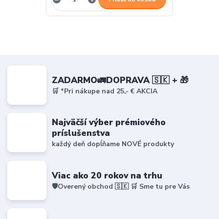
ZADARMO🚛DOPRAVA 🇸🇰 + 🎁
🛒 *Pri nákupe nad 25,- € AKCIA
Najväčší výber prémiového
príslušenstva
každý deň dopĺňame NOVÉ produkty
Viac ako 20 rokov na trhu
🛡️Overený obchod 🇸🇰 🛒 Sme tu pre Vás