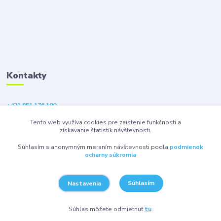
Kontakty
+421 951 176 100
(Po-Pia, 9-18 hod.)
Tento web využíva cookies pre zaistenie funkčnosti a
získavanie štatistík návštevnosti.
eshop@gsm1.sk
Súhlasím s anonymným meraním návštevnosti podľa
podmienok
ocharny súkromia
Súhlasím
Nastavenia
© 2026 GSM1 s.r.o. - Všetky práva vyhradené.
Súhlas môžete odmietnuť
tu
.