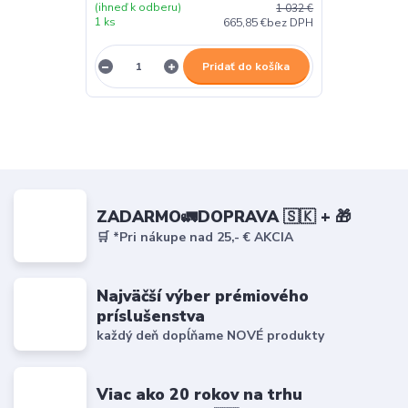
(ihneď k odberu)
1 032 €
1 ks
665,85 €
bez DPH
Pridať do košíka
ZADARMO🚛DOPRAVA 🇸🇰 + 🎁
🛒 *Pri nákupe nad 25,- € AKCIA
Najväčší výber prémiového
príslušenstva
každý deň dopĺňame NOVÉ produkty
Viac ako 20 rokov na trhu