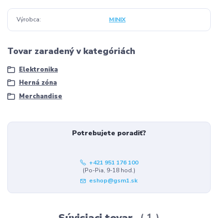
Výrobca
MINIX
Tovar zaradený v kategóriách
Elektronika
Herná zóna
Merchandise
Potrebujete poradiť?
+421 951 176 100
(Po-Pia, 9-18 hod.)
eshop@gsm1.sk