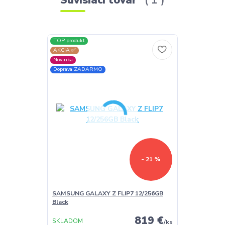
Súvisiaci tovar
1
TOP produkt
AKCIA ✅
Novinka
Doprava ZADARMO
- 21 %
SAMSUNG GALAXY Z FLIP7 12/256GB
Black
819 €
SKLADOM
/
ks