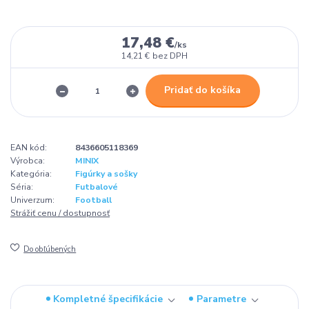
17,48 €
/
ks
14,21 €
bez DPH
Pridať do košíka
EAN kód:
8436605118369
Výrobca:
MINIX
Kategória:
Figúrky a sošky
Séria:
Futbalové
Univerzum:
Football
Strážiť cenu / dostupnosť
Do obľúbených
Kompletné špecifikácie
Parametre