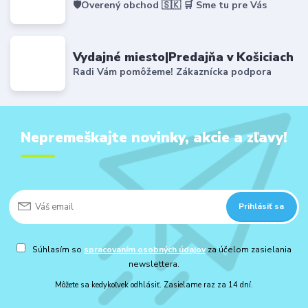
🛡️Overený obchod 🇸🇰 🛒 Sme tu pre Vás
Vydajné miesto|Predajňa v Košiciach
Radi Vám pomôžeme! Zákaznícka podpora
Nepremeškajte novinky, akcie a zľavy!
Prihlásiť sa
Súhlasím so
spracovaním osobných údajov
za účelom zasielania
newslettera.
Môžete sa kedykoľvek odhlásiť. Zasielame raz za 14 dní.