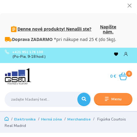
Napíšte
Denne nové produkty! Nenašli ste?
nám.
Doprava ZADARMO
*pri nákupe nad 25 € (do 5kg).
+421 951 176 100
(Po-Pia, 9-18 hod.)
0
0 €
Menu
Elektronika
Herná zóna
Merchandise
Figúrka Courtois
Real Madrid