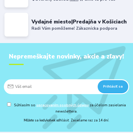
Vydajné miesto|Predajňa v Košiciach
Radi Vám pomôžeme! Zákaznícka podpora
Nepremeškajte novinky, akcie a zľavy!
Prihlásiť sa
Súhlasím so
spracovaním osobných údajov
za účelom zasielania
newslettera.
Môžete sa kedykoľvek odhlásiť. Zasielame raz za 14 dní.