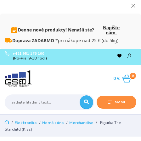
Napíšte
Denne nové produkty! Nenašli ste?
nám.
Doprava ZADARMO
*pri nákupe nad 25 € (do 5kg).
+421 951 176 100
(Po-Pia, 9-18 hod.)
0
0 €
Menu
Elektronika
Herná zóna
Merchandise
Figúrka The
Starchild (Kiss)