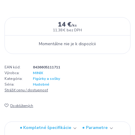
14 €
/
ks
11,38 €
bez DPH
Momentálne nie je k dispozícii
EAN kód:
8436605111711
Výrobca:
MINIX
Kategória:
Figúrky a sošky
Séria:
Hudobné
Strážiť cenu / dostupnosť
Do obľúbených
Kompletné špecifikácie
Parametre