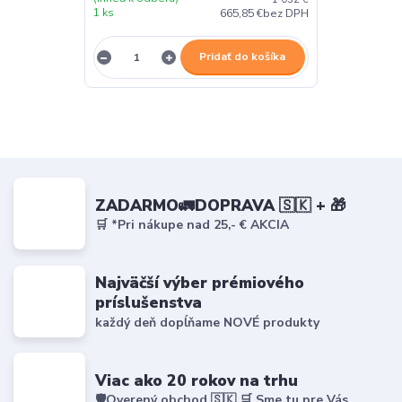
1 ks
665,85 €
bez DPH
Pridať do košíka
ZADARMO🚛DOPRAVA 🇸🇰 + 🎁
🛒 *Pri nákupe nad 25,- € AKCIA
Najväčší výber prémiového
príslušenstva
každý deň dopĺňame NOVÉ produkty
Viac ako 20 rokov na trhu
🛡️Overený obchod 🇸🇰 🛒 Sme tu pre Vás