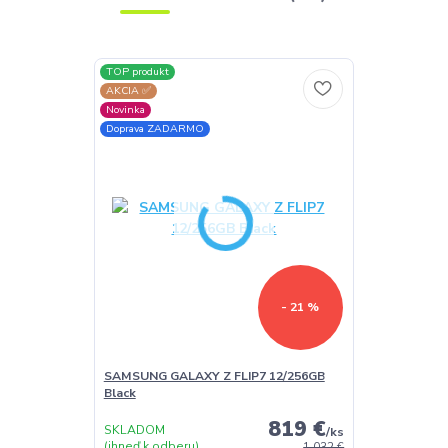
TOP produkt
AKCIA ✅
Novinka
Doprava ZADARMO
- 21 %
SAMSUNG GALAXY Z FLIP7 12/256GB
Black
819 €
SKLADOM
/
ks
(ihneď k odberu)
1 032 €