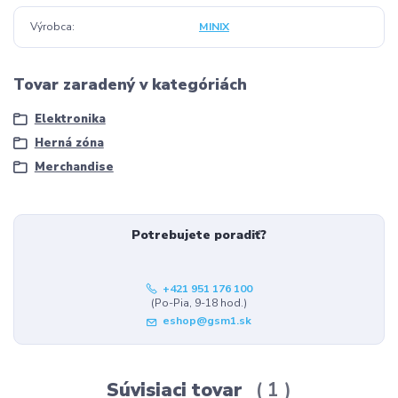
Výrobca
MINIX
Tovar zaradený v kategóriách
Elektronika
Herná zóna
Merchandise
Potrebujete poradiť?
+421 951 176 100
(Po-Pia, 9-18 hod.)
eshop@gsm1.sk
Súvisiaci tovar
1