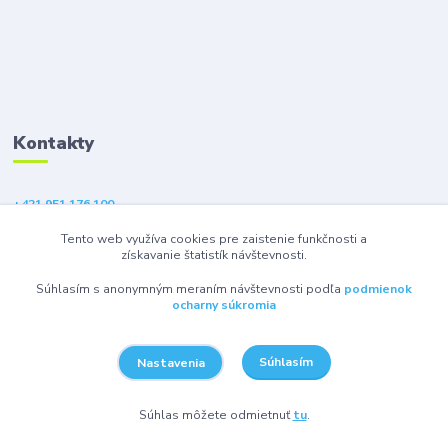
Kontakty
+421 951 176 100
(Po-Pia, 9-18 hod.)
Tento web využíva cookies pre zaistenie funkčnosti a
získavanie štatistík návštevnosti.
eshop@gsm1.sk
Súhlasím s anonymným meraním návštevnosti podľa
podmienok
ocharny súkromia
Súhlasím
Nastavenia
© 2026 GSM1 s.r.o. - Všetky práva vyhradené.
Súhlas môžete odmietnuť
tu
.