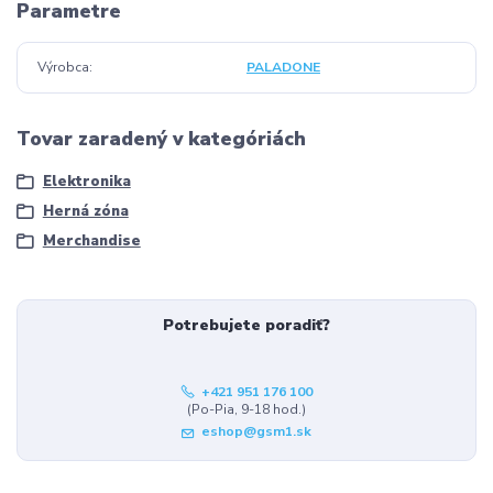
Parametre
Výrobca
PALADONE
Tovar zaradený v kategóriách
Elektronika
Herná zóna
Merchandise
Potrebujete poradiť?
+421 951 176 100
(Po-Pia, 9-18 hod.)
eshop@gsm1.sk