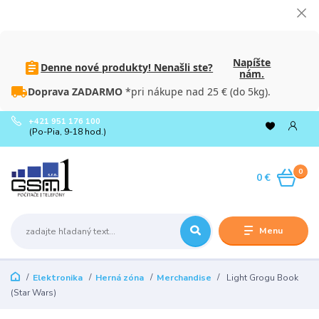
Napíšte
Denne nové produkty! Nenašli ste?
nám.
Doprava ZADARMO
*pri nákupe nad 25 € (do 5kg).
+421 951 176 100
(Po-Pia, 9-18 hod.)
0
0 €
Menu
Elektronika
Herná zóna
Merchandise
Light Grogu Book
(Star Wars)