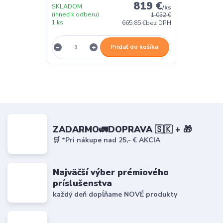
819 €
SKLADOM
/
ks
(ihneď k odberu)
1 032 €
1 ks
665,85 €
bez DPH
Pridať do košíka
ZADARMO🚛DOPRAVA 🇸🇰 + 🎁
🛒 *Pri nákupe nad 25,- € AKCIA
Najväčší výber prémiového
príslušenstva
každý deň dopĺňame NOVÉ produkty