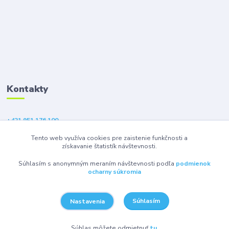
Kontakty
+421 951 176 100
(Po-Pia, 9-18 hod.)
Tento web využíva cookies pre zaistenie funkčnosti a
získavanie štatistík návštevnosti.
eshop@gsm1.sk
Súhlasím s anonymným meraním návštevnosti podľa
podmienok
ocharny súkromia
Súhlasím
Nastavenia
© 2026 GSM1 s.r.o. - Všetky práva vyhradené.
Súhlas môžete odmietnuť
tu
.