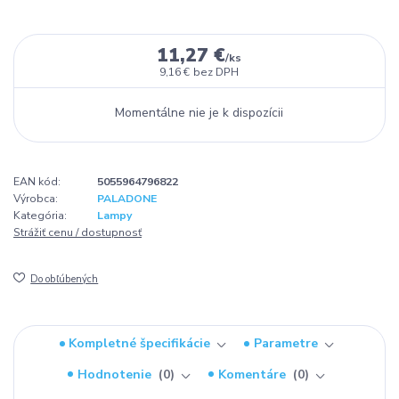
11,27 €
/
ks
9,16 €
bez DPH
Momentálne nie je k dispozícii
EAN kód:
5055964796822
Výrobca:
PALADONE
Kategória:
Lampy
Strážiť cenu / dostupnosť
Do obľúbených
Kompletné špecifikácie
Parametre
Hodnotenie
0
Komentáre
0