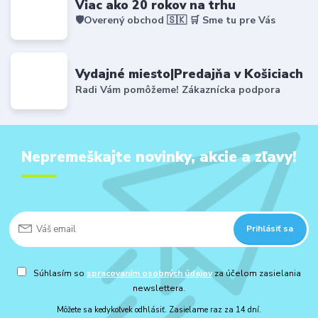
Viac ako 20 rokov na trhu
🛡️Overený obchod 🇸🇰 🛒 Sme tu pre Vás
Vydajné miesto|Predajňa v Košiciach
Radi Vám pomôžeme! Zákaznícka podpora
Nepremeškajte novinky, akcie a zľavy!
Prihlásiť sa
Súhlasím so
spracovaním osobných údajov
za účelom zasielania
newslettera.
Môžete sa kedykoľvek odhlásiť. Zasielame raz za 14 dní.