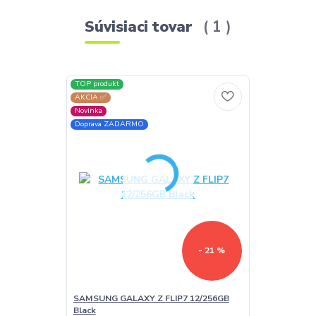
Súvisiaci tovar
1
TOP produkt
AKCIA ✅
Novinka
Doprava ZADARMO
- 21 %
SAMSUNG GALAXY Z FLIP7 12/256GB
Black