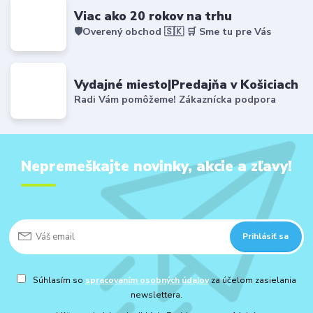
Viac ako 20 rokov na trhu
🛡️Overený obchod 🇸🇰 🛒 Sme tu pre Vás
Vydajné miesto|Predajňa v Košiciach
Radi Vám pomôžeme! Zákaznícka podpora
Nepremeškajte novinky, akcie a zľavy!
Prihlásiť sa
Súhlasím so
spracovaním osobných údajov
za účelom zasielania
newslettera.