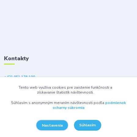
Kontakty
+421 951 176 100
(Po-Pia, 9-18 hod.)
Tento web využíva cookies pre zaistenie funkčnosti a
získavanie štatistík návštevnosti.
eshop@gsm1.sk
Súhlasím s anonymným meraním návštevnosti podľa
podmienok
ocharny súkromia
Súhlasím
Nastavenia
© 2026 GSM1 s.r.o. - Všetky práva vyhradené.