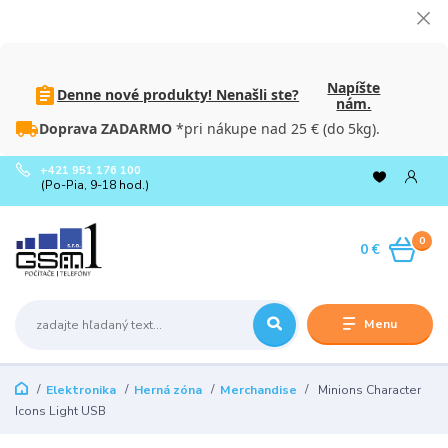
Napíšte
Denne nové produkty! Nenašli ste?
nám.
Doprava ZADARMO
*pri nákupe nad 25 € (do 5kg).
+421 951 176 100
(Po-Pia, 9-18 hod.)
0
0 €
Menu
Elektronika
Herná zóna
Merchandise
Minions Character
Icons Light USB