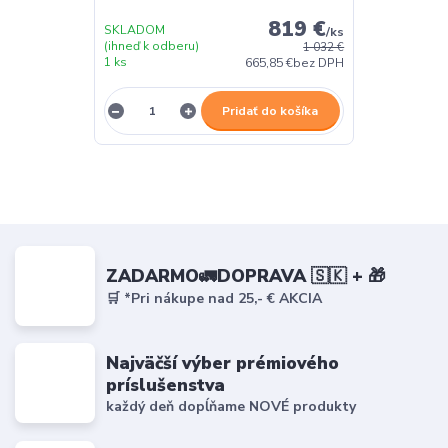
819 €
SKLADOM
/
ks
(ihneď k odberu)
1 032 €
1 ks
665,85 €
bez DPH
Pridať do košíka
ZADARMO🚛DOPRAVA 🇸🇰 + 🎁
🛒 *Pri nákupe nad 25,- € AKCIA
Najväčší výber prémiového
príslušenstva
každý deň dopĺňame NOVÉ produkty