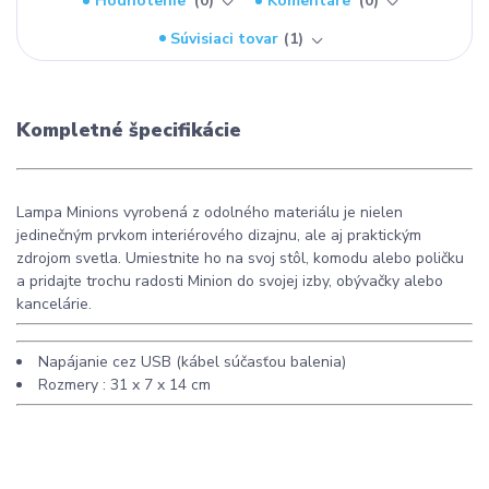
Hodnotenie
0
Komentáre
0
Súvisiaci tovar
1
Kompletné špecifikácie
Lampa Minions vyrobená z odolného materiálu je nielen
jedinečným prvkom interiérového dizajnu, ale aj praktickým
zdrojom svetla. Umiestnite ho na svoj stôl, komodu alebo poličku
a pridajte trochu radosti Minion do svojej izby, obývačky alebo
kancelárie.
Napájanie cez USB (kábel súčasťou balenia)
Rozmery : 31 x 7 x 14 cm