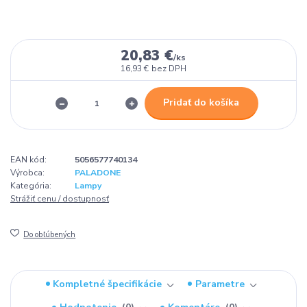
20,83 €
/
ks
16,93 €
bez DPH
Pridať do košíka
EAN kód:
5056577740134
Výrobca:
PALADONE
Kategória:
Lampy
Strážiť cenu / dostupnosť
Do obľúbených
Kompletné špecifikácie
Parametre