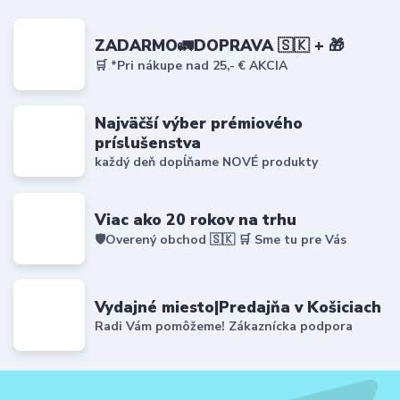
ZADARMO🚛DOPRAVA 🇸🇰 + 🎁
🛒 *Pri nákupe nad 25,- € AKCIA
Najväčší výber prémiového
príslušenstva
každý deň dopĺňame NOVÉ produkty
Viac ako 20 rokov na trhu
🛡️Overený obchod 🇸🇰 🛒 Sme tu pre Vás
Vydajné miesto|Predajňa v Košiciach
Radi Vám pomôžeme! Zákaznícka podpora