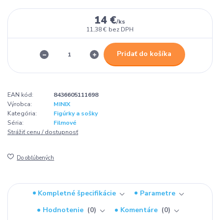
14 €
/
ks
11,38 €
bez DPH
Pridať do košíka
EAN kód:
8436605111698
Výrobca:
MINIX
Kategória:
Figúrky a sošky
Séria:
Filmové
Strážiť cenu / dostupnosť
Do obľúbených
Kompletné špecifikácie
Parametre
Hodnotenie
0
Komentáre
0