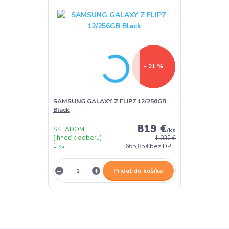
- 21 %
SAMSUNG GALAXY Z FLIP7 12/256GB
Black
819 €
SKLADOM
/
ks
(ihneď k odberu)
1 032 €
1 ks
665,85 €
bez DPH
Pridať do košíka