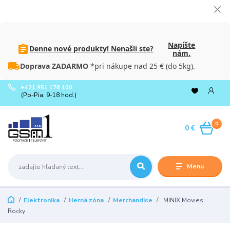
Napíšte
Denne nové produkty! Nenašli ste?
nám.
Doprava ZADARMO
*pri nákupe nad 25 € (do 5kg).
+421 951 176 100
(Po-Pia, 9-18 hod.)
0
0 €
Menu
Elektronika
Herná zóna
Merchandise
MINIX Movies:
Rocky