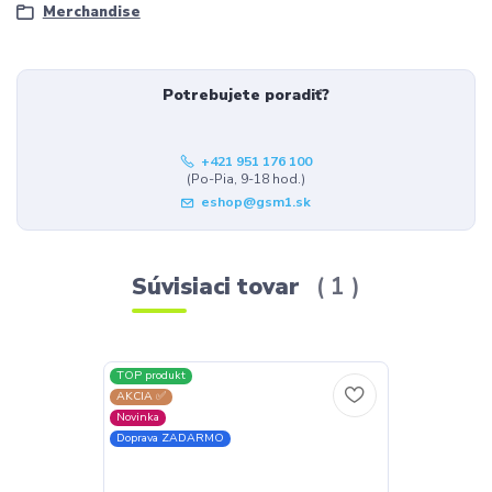
Merchandise
Potrebujete poradiť?
+421 951 176 100
(Po-Pia, 9-18 hod.)
eshop@gsm1.sk
Súvisiaci tovar
1
TOP produkt
AKCIA ✅
Novinka
Doprava ZADARMO